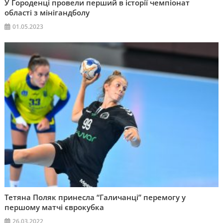
У Городенці провели перший в історії чемпіонат
області з мінігандболу
01.05.2023
Тетяна Поляк принесла “Галичанці” перемогу у
першому матчі єврокубка
26.03.2022