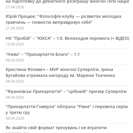
на підготовку до дебютного розіграшу жіночої Ліги націй
21.04.2026
Юрій Процюк: “Філософія клубу — розвиток молодих
гравчинь — повністю виправдовує себе”
21.04.2026
НК “Пробій” – “ЮКСА” – 1:0. Великодня перемога (+ ВІДЕО)
15.04.2026
“Нива” – “Прикарпаття-Благо” – 1:1
08.04.2026
Кристина Філевич – MVP жіночої Суперліги, Ірина
Бугайова отримала нагороду ім. Марини Ткаченко
08.04.2026
“Франківськ-Прикарпаття” – “срібний” призер Суперліги
08.04.2026
“Прикарпаття-Говерла” обіграла “Рівне” і перевела серію
у третю гру
08.04.2026
Як знайти свій формат тренувань і не втратити