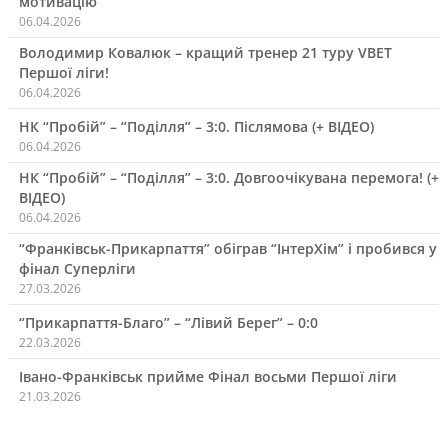
мотивацію
06.04.2026
Володимир Ковалюк – кращий тренер 21 туру VBET
Першої ліги!
06.04.2026
НК “Пробій” – “Поділля” – 3:0. Післямова (+ ВІДЕО)
06.04.2026
НК “Пробій” – “Поділля” – 3:0. Довгоочікувана перемога! (+
ВІДЕО)
06.04.2026
“Франківськ-Прикарпаття” обіграв “ІнтерХім” і пробився у
фінал Суперліги
27.03.2026
“Прикарпаття-Благо” – “Лівий Берег” – 0:0
22.03.2026
Івано-Франківськ прийме Фінал восьми Першої ліги
21.03.2026