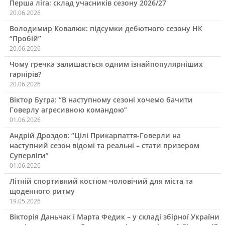
Перша ліга: склад учасників сезону 2026/27
20.06.2026
Володимир Ковалюк: підсумки дебютного сезону НК
“Пробій”
20.06.2026
Чому гречка залишається одним ізнайпопулярніших
гарнірів?
20.06.2026
Віктор Бугра: “В наступному сезоні хочемо бачити
Говерлу агресивною командою”
01.06.2026
Андрій Дроздов: “Цілі Прикарпаття-Говерли на
наступний сезон відомі та реальні – стати призером
Суперліги”
01.06.2026
Літній спортивний костюм чоловічий для міста та
щоденного ритму
19.05.2026
Вікторія Даньчак і Марта Федик – у складі збірної України