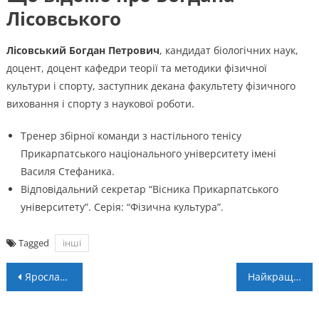
Лісовського
Лісовський Богдан Петрович
, кандидат біологічних наук,
доцент, доцент кафедри теорії та методики фізичної
культури і спорту, заступник декана факультету фізичного
виховання і спорту з наукової роботи.
Тренер збірної команди з настільного тенісу
Прикарпатського національного університету імені
Василя Стефаника.
Відповідальний секретар “Вісника Прикарпатського
університету”. Серія: “Фізична культура”.
Tagged
інші
Навігація
Ярослав Марцінків: “Ми будемо лише тішитись, якщо Хома гратиме в УПЛ”
Найкращих спортсменів Прикарпаття нагородили грошовими сертифікатами
записів