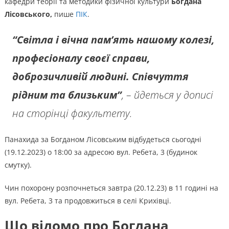
кафедри теорії та методики фізичної культури
Богдана
Лісовського,
пише
ПІК
.
“Світла і вічна пам’ять нашому колезі,
професіоналу своєї справи,
доброзичливій людині. Співчуття
рідним та близьким”
, – йдеться у дописі
на сторінці факультету.
Панахида за Богданом Лісовським відбудеться сьогодні
(19.12.2023) о 18:00 за адресою вул. Ребета, 3 (будинок
смутку).
Чин похорону розпочнеться завтра (20.12.23) в 11 годині на
вул. Ребета, 3 та продовжиться в селі Крихівці.
Що відомо про Богдана