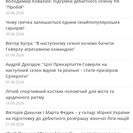
Володимир Ковалюк: підсумки дебютного сезону НК
“Пробій”
20.06.2026
Чому гречка залишається одним ізнайпопулярніших
гарнірів?
20.06.2026
Віктор Бугра: “В наступному сезоні хочемо бачити
Говерлу агресивною командою”
01.06.2026
Андрій Дроздов: “Цілі Прикарпаття-Говерли на
наступний сезон відомі та реальні – стати призером
Суперліги”
01.06.2026
Літній спортивний костюм чоловічий для міста та
щоденного ритму
19.05.2026
Вікторія Даньчак і Марта Федик – у складі збірної України
на підготовку до дебютного розіграшу жіночої Ліги націй
21.04.2026