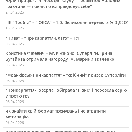
Юрій Процюк: “Філософія клубу — розвиток молодих
гравчинь — повністю виправдовує себе”
21.04.2026
НК “Пробій” – “ЮКСА” – 1:0. Великодня перемога (+ ВІДЕО)
15.04.2026
“Нива” – “Прикарпаття-Благо” – 1:1
08.04.2026
Кристина Філевич – MVP жіночої Суперліги, Ірина
Бугайова отримала нагороду ім. Марини Ткаченко
08.04.2026
“Франківськ-Прикарпаття” – “срібний” призер Суперліги
08.04.2026
“Прикарпаття-Говерла” обіграла “Рівне” і перевела серію
у третю гру
08.04.2026
Як знайти свій формат тренувань і не втратити
мотивацію
06.04.2026
Володимир Ковалюк – кращий тренер 21 туру VBET