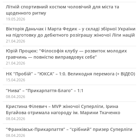
Літній спортивний костюм чоловічий для міста та
щоденного ритму
19.05.2026
Вікторія Даньчак і Марта Федик – у складі збірної України
на підготовку до дебютного розіграшу жіночої Ліги націй
21.04.2026
Юрій Процюк: “Філософія клубу — розвиток молодих
гравчинь — повністю виправдовує себе”
21.04.2026
НК “Пробій” – “ЮКСА” – 1:0. Великодня перемога (+ ВІДЕО)
15.04.2026
“Нива” – “Прикарпаття-Благо” – 1:1
08.04.2026
Кристина Філевич – MVP жіночої Суперліги, Ірина
Бугайова отримала нагороду ім. Марини Ткаченко
08.04.2026
“Франківськ-Прикарпаття” – “срібний” призер Суперліги
08.04.2026