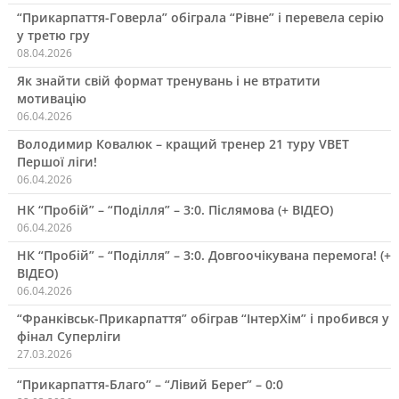
“Прикарпаття-Говерла” обіграла “Рівне” і перевела серію
у третю гру
08.04.2026
Як знайти свій формат тренувань і не втратити
мотивацію
06.04.2026
Володимир Ковалюк – кращий тренер 21 туру VBET
Першої ліги!
06.04.2026
НК “Пробій” – “Поділля” – 3:0. Післямова (+ ВІДЕО)
06.04.2026
НК “Пробій” – “Поділля” – 3:0. Довгоочікувана перемога! (+
ВІДЕО)
06.04.2026
“Франківськ-Прикарпаття” обіграв “ІнтерХім” і пробився у
фінал Суперліги
27.03.2026
“Прикарпаття-Благо” – “Лівий Берег” – 0:0