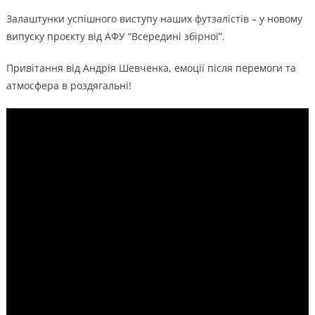
Залаштунки успішного виступу наших футзалістів – у новому
випуску проєкту від АФУ “Всередині збірної”.
Привітання від Андрія Шевченка, емоції після перемоги та
атмосфера в роздягальні!