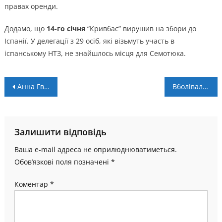
правах оренди.
Додамо, що
14-го січня
“Кривбас” вирушив на збори до
Іспанії. У делегації з 29 осіб, які візьмуть участь в
іспанському НТЗ, не знайшлось місця для Семотюка.
Навігація
Анна Гвічіані повернулась в Італію
Вболівальники “Оболоні” визнали прикарпатського захисника кращим у 2023 році
записів
Залишити відповідь
Ваша e-mail адреса не оприлюднюватиметься.
Обов’язкові поля позначені
*
Коментар
*