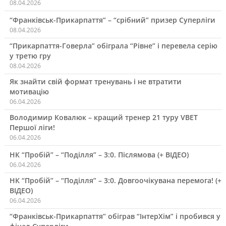
08.04.2026
“Франківськ-Прикарпаття” – “срібний” призер Суперліги
08.04.2026
“Прикарпаття-Говерла” обіграла “Рівне” і перевела серію
у третю гру
08.04.2026
Як знайти свій формат тренувань і не втратити
мотивацію
06.04.2026
Володимир Ковалюк – кращий тренер 21 туру VBET
Першої ліги!
06.04.2026
НК “Пробій” – “Поділля” – 3:0. Післямова (+ ВІДЕО)
06.04.2026
НК “Пробій” – “Поділля” – 3:0. Довгоочікувана перемога! (+
ВІДЕО)
06.04.2026
“Франківськ-Прикарпаття” обіграв “ІнтерХім” і пробився у