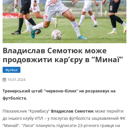
Владислав Семотюк може
продовжити кар’єру в “Минаї”
Футбол
16.01.2024
Тренерський штаб “червоно-білих” не розраховує на
футболіста.
Півзахисник “Кривбасу”
Владислав Семотюк
може перейти
до іншого клубу УПЛ – у послугах футболіста зацікавлений ФК
“Минай”. “Лиси” планують підписати 23-річного гравця на