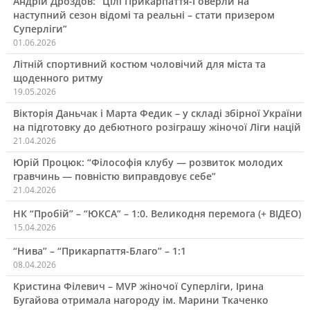
Андрій Дроздов: “Цілі Прикарпаття-Говерли на
наступний сезон відомі та реальні – стати призером
Суперліги”
01.06.2026
Літній спортивний костюм чоловічий для міста та
щоденного ритму
19.05.2026
Вікторія Даньчак і Марта Федик – у складі збірної України
на підготовку до дебютного розіграшу жіночої Ліги націй
21.04.2026
Юрій Процюк: “Філософія клубу — розвиток молодих
гравчинь — повністю виправдовує себе”
21.04.2026
НК “Пробій” – “ЮКСА” – 1:0. Великодня перемога (+ ВІДЕО)
15.04.2026
“Нива” – “Прикарпаття-Благо” – 1:1
08.04.2026
Кристина Філевич – MVP жіночої Суперліги, Ірина
Бугайова отримала нагороду ім. Марини Ткаченко