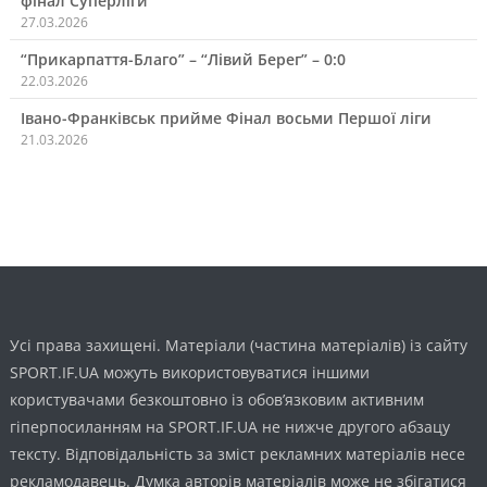
фінал Суперліги
27.03.2026
“Прикарпаття-Благо” – “Лівий Берег” – 0:0
22.03.2026
Івано-Франківськ прийме Фінал восьми Першої ліги
21.03.2026
Усі права захищені. Матеріали (частина матеріалів) із сайту
SPORT.IF.UA можуть використовуватися іншими
користувачами безкоштовно із обов’язковим активним
гіперпосиланням на SPORT.IF.UA не нижче другого абзацу
тексту. Відповідальність за зміст рекламних матеріалів несе
рекламодавець. Думка авторів матеріалів може не збігатися