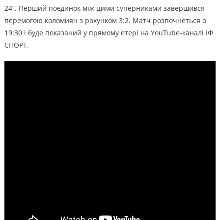
24”. Перший поєдинок між цими суперниками завершився
перемогою коломиян з рахунком 3:2. Матч розпочнеться о
19:30 і буде показаний у прямому етері на YouTube-каналі ІФ
СПОРТ.