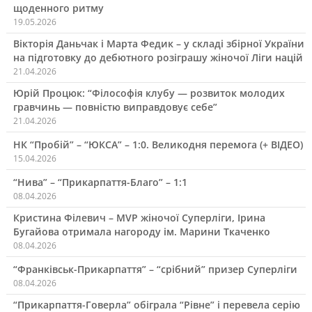
щоденного ритму
19.05.2026
Вікторія Даньчак і Марта Федик – у складі збірної України
на підготовку до дебютного розіграшу жіночої Ліги націй
21.04.2026
Юрій Процюк: “Філософія клубу — розвиток молодих
гравчинь — повністю виправдовує себе”
21.04.2026
НК “Пробій” – “ЮКСА” – 1:0. Великодня перемога (+ ВІДЕО)
15.04.2026
“Нива” – “Прикарпаття-Благо” – 1:1
08.04.2026
Кристина Філевич – MVP жіночої Суперліги, Ірина
Бугайова отримала нагороду ім. Марини Ткаченко
08.04.2026
“Франківськ-Прикарпаття” – “срібний” призер Суперліги
08.04.2026
“Прикарпаття-Говерла” обіграла “Рівне” і перевела серію