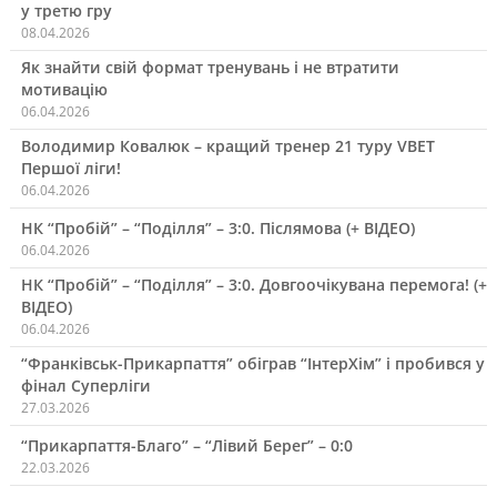
у третю гру
08.04.2026
Як знайти свій формат тренувань і не втратити
мотивацію
06.04.2026
Володимир Ковалюк – кращий тренер 21 туру VBET
Першої ліги!
06.04.2026
НК “Пробій” – “Поділля” – 3:0. Післямова (+ ВІДЕО)
06.04.2026
НК “Пробій” – “Поділля” – 3:0. Довгоочікувана перемога! (+
ВІДЕО)
06.04.2026
“Франківськ-Прикарпаття” обіграв “ІнтерХім” і пробився у
фінал Суперліги
27.03.2026
“Прикарпаття-Благо” – “Лівий Берег” – 0:0
22.03.2026