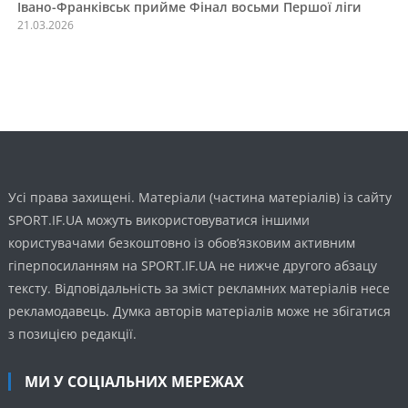
Івано-Франківськ прийме Фінал восьми Першої ліги
21.03.2026
Усі права захищені. Матеріали (частина матеріалів) із сайту
SPORT.IF.UA можуть використовуватися іншими
користувачами безкоштовно із обов’язковим активним
гіперпосиланням на SPORT.IF.UA не нижче другого абзацу
тексту. Відповідальність за зміст рекламних матеріалів несе
рекламодавець. Думка авторів матеріалів може не збігатися
з позицією редакції.
МИ У СОЦІАЛЬНИХ МЕРЕЖАХ