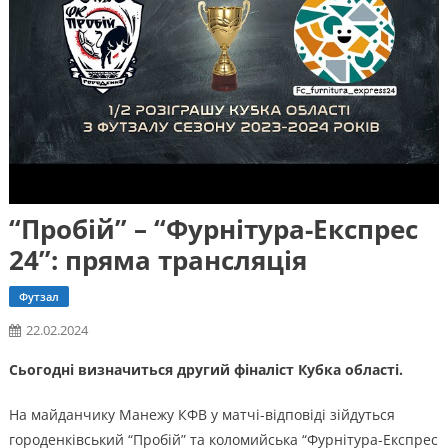
“Пробій” – “Фурнітура-Експрес
24”: пряма трансляція
Футзал
22.02.2024
Сьогодні визначиться другий фіналіст Кубка області.
На майданчику Манежу КФВ у матчі-відповіді зійдуться
городенківський “Пробій” та коломийська “Фурнітура-Експрес