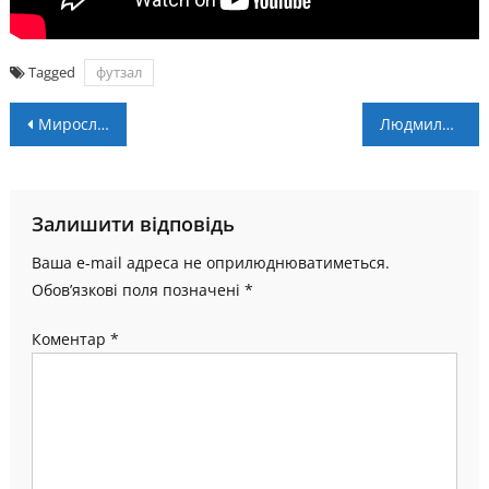
Tagged
футзал
Навігація
Мирослав СТУПАР: “Введення поліграфа – це потрібний крок”
Людмила Лузан спробувала себе у футбольних пенальті
записів
Залишити відповідь
Ваша e-mail адреса не оприлюднюватиметься.
Обов’язкові поля позначені
*
Коментар
*