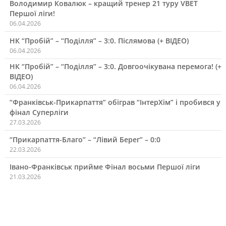
Володимир Ковалюк – кращий тренер 21 туру VBET
Першої ліги!
06.04.2026
НК “Пробій” – “Поділля” – 3:0. Післямова (+ ВІДЕО)
06.04.2026
НК “Пробій” – “Поділля” – 3:0. Довгоочікувана перемога! (+
ВІДЕО)
06.04.2026
“Франківськ-Прикарпаття” обіграв “ІнтерХім” і пробився у
фінал Суперліги
27.03.2026
“Прикарпаття-Благо” – “Лівий Берег” – 0:0
22.03.2026
Івано-Франківськ прийме Фінал восьми Першої ліги
21.03.2026