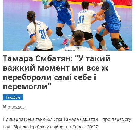
Тамара Смбатян: “У такий
важкий момент ми все ж
перебороли самі себе і
перемогли”
Гандбол
01.03.2024
Прикарпатська гандболістка Тамара Смбатян – про перемогу
над збірною Ізраїлю у відборі на Євро – 28:27.