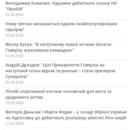
Володимир Ковалюк: підсумки дебютного сезону НК
“Пробій”
20.06.2026
Чому гречка залишається одним ізнайпопулярніших
гарнірів?
20.06.2026
Віктор Бугра: “В наступному сезоні хочемо бачити
Говерлу агресивною командою”
01.06.2026
Андрій Дроздов: “Цілі Прикарпаття-Говерли на
наступний сезон відомі та реальні – стати призером
Суперліги”
01.06.2026
Літній спортивний костюм чоловічий для міста та
щоденного ритму
19.05.2026
Вікторія Даньчак і Марта Федик – у складі збірної України
на підготовку до дебютного розіграшу жіночої Ліги націй
21.04.2026