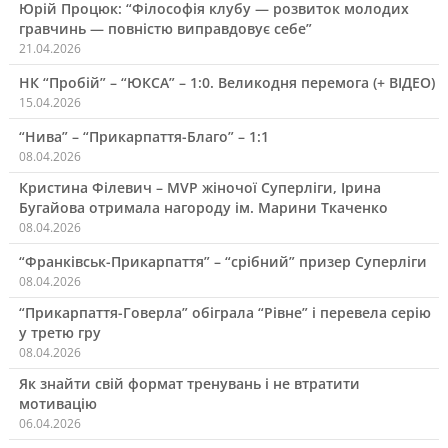
Юрій Процюк: “Філософія клубу — розвиток молодих
гравчинь — повністю виправдовує себе”
21.04.2026
НК “Пробій” – “ЮКСА” – 1:0. Великодня перемога (+ ВІДЕО)
15.04.2026
“Нива” – “Прикарпаття-Благо” – 1:1
08.04.2026
Кристина Філевич – MVP жіночої Суперліги, Ірина
Бугайова отримала нагороду ім. Марини Ткаченко
08.04.2026
“Франківськ-Прикарпаття” – “срібний” призер Суперліги
08.04.2026
“Прикарпаття-Говерла” обіграла “Рівне” і перевела серію
у третю гру
08.04.2026
Як знайти свій формат тренувань і не втратити
мотивацію
06.04.2026