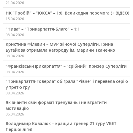
21.04.2026
НК “Пробій” – “ЮКСА” – 1:0. Великодня перемога (+ ВІДЕО)
15.04.2026
“Нива” – “Прикарпаття-Благо” – 1:1
08.04.2026
Кристина Філевич – MVP жіночої Суперліги, Ірина
Бугайова отримала нагороду ім. Марини Ткаченко
08.04.2026
“Франківськ-Прикарпаття” – “срібний” призер Суперліги
08.04.2026
“Прикарпаття-Говерла” обіграла “Рівне” і перевела серію
у третю гру
08.04.2026
Як знайти свій формат тренувань і не втратити
мотивацію
06.04.2026
Володимир Ковалюк – кращий тренер 21 туру VBET
Першої ліги!