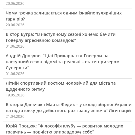
20.06.2026
Чому гречка залишається одним ізнайпопулярніших
гарнірів?
20.06.2026
Віктор Бугра: “В наступному сезоні хочемо бачити
Говерлу агресивною командою”
01.06.2026
Андрій Дроздов: “Цілі Прикарпаття-Говерли на
наступний сезон відомі та реальні – стати призером
Суперліги”
01.06.2026
Літній спортивний костюм чоловічий для міста та
щоденного ритму
19.05.2026
Вікторія Даньчак і Марта Федик – у складі збірної України
на підготовку до дебютного розіграшу жіночої Ліги націй
21.04.2026
Юрій Процюк: “Філософія клубу — розвиток молодих
гравчинь — повністю виправдовує себе”