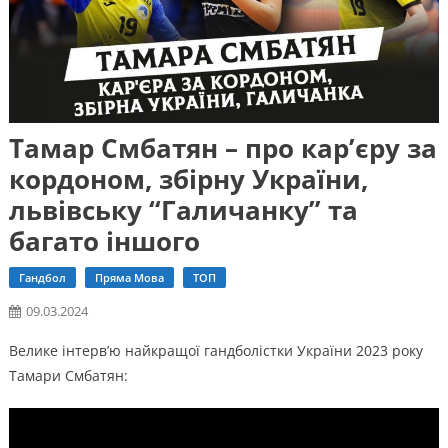
Тамар Смбатян – про кар’єру за
кордоном, збірну України,
львівську “Галичанку” та
багато іншого
Гандбол
Пряма Мова
ТОП
09.03.2024
Велике інтерв’ю найкращої гандболістки України 2023 року
Тамари Смбатян: