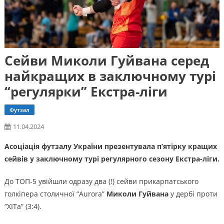
Сейви Миколи Гуйвана серед
найкращих в заключному турі
“регулярки” Екстра-ліги
Футзал
11.04.2024
Асоціація футзалу України презентувала п’ятірку кращих
сейвів у заключному турі регулярного сезону Екстра-ліги.
До ТОП-5 увійшли одразу два (!) сейви прикарпатського
голкіпера столичної “Aurora”
Миколи Гуйвана
у дербі проти
“ХІТа” (3:4).