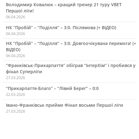
Володимир Ковалюк – кращий тренер 21 туру VBET
Першої ліги!
06.04.2026
НК “Пробій” – “Поділля” – 3:0. Післямова (+ ВІДЕО)
06.04.2026
НК “Пробій” – “Поділля” – 3:0. Довгоочікувана перемога! (+
ВІДЕО)
06.04.2026
“Франківськ-Прикарпаття” обіграв “ІнтерХім” і пробився у
фінал Суперліги
27.03.2026
“Прикарпаття-Благо” – “Лівий Берег” – 0:0
22.03.2026
Івано-Франківськ прийме Фінал восьми Першої ліги
21.03.2026