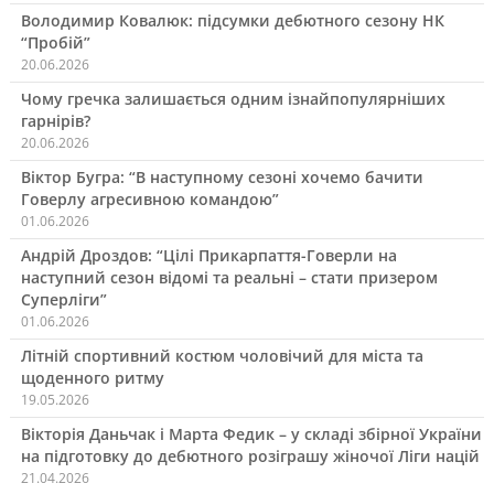
Володимир Ковалюк: підсумки дебютного сезону НК
“Пробій”
20.06.2026
Чому гречка залишається одним ізнайпопулярніших
гарнірів?
20.06.2026
Віктор Бугра: “В наступному сезоні хочемо бачити
Говерлу агресивною командою”
01.06.2026
Андрій Дроздов: “Цілі Прикарпаття-Говерли на
наступний сезон відомі та реальні – стати призером
Суперліги”
01.06.2026
Літній спортивний костюм чоловічий для міста та
щоденного ритму
19.05.2026
Вікторія Даньчак і Марта Федик – у складі збірної України
на підготовку до дебютного розіграшу жіночої Ліги націй
21.04.2026