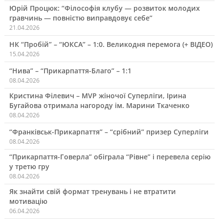
Юрій Процюк: “Філософія клубу — розвиток молодих
гравчинь — повністю виправдовує себе”
21.04.2026
НК “Пробій” – “ЮКСА” – 1:0. Великодня перемога (+ ВІДЕО)
15.04.2026
“Нива” – “Прикарпаття-Благо” – 1:1
08.04.2026
Кристина Філевич – MVP жіночої Суперліги, Ірина
Бугайова отримала нагороду ім. Марини Ткаченко
08.04.2026
“Франківськ-Прикарпаття” – “срібний” призер Суперліги
08.04.2026
“Прикарпаття-Говерла” обіграла “Рівне” і перевела серію
у третю гру
08.04.2026
Як знайти свій формат тренувань і не втратити
мотивацію
06.04.2026