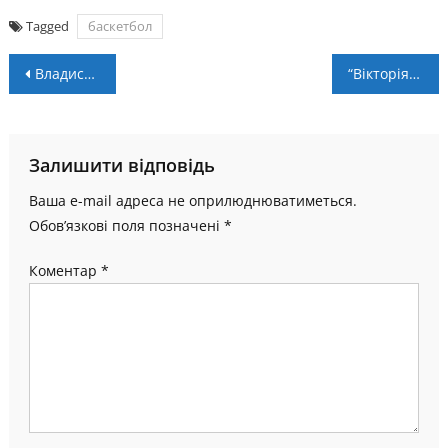
Tagged
баскетбол
Навігація
Владислав Приймак відзначився голом у матчі з “Минаєм”
“Вікторія” – “Прикарпаття-ЗСУ” – 0:1. Огляд матчу
записів
Залишити відповідь
Ваша e-mail адреса не оприлюднюватиметься.
Обов’язкові поля позначені
*
Коментар
*