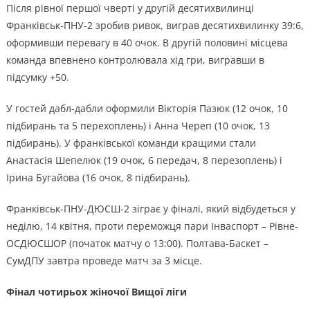
Після рівної першої чверті у другій десятихвилинці
Франківськ-ПНУ-2 зробив ривок, виграв десятихвилинку 39:6,
оформивши перевагу в 40 очок. В другій половині місцева
команда впевнено контролювала хід гри, вигравши в
підсумку +50.
У гостей дабл-дабли оформили Вікторія Пазюк (12 очок, 10
підбирань та 5 перехоплень) і Анна Череп (10 очок, 13
підбирань). У франківської команди кращими стали
Анастасія Шепелюк (19 очок, 6 передач, 8 перезоплень) і
Ірина Бугайова (16 очок, 8 підбирань).
Франківськ-ПНУ-ДЮСШ-2 зіграє у фіналі, який відбудеться у
неділю, 14 квітня, проти переможця пари Інваспорт – Рівне-
ОСДЮСШОР (початок матчу о 13:00). Полтава-Баскет –
СумДПУ завтра проведе матч за 3 місце.
Фінал чотирьох жіночої Вищої ліги