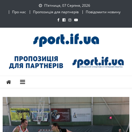
Skip
П’ятниця, 07 Серпня, 2026
to
Про нас
Пропозиція для партнерів
Повідомити новину
content
SPORT.IF.UA – Обласний
Обласний спортивний інтернет-портал
спортивний інтернет-
портал