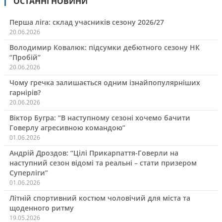
ОСТАННІ НОВИНИ
Перша ліга: склад учасників сезону 2026/27
20.06.2026
Володимир Ковалюк: підсумки дебютного сезону НК
“Пробій”
20.06.2026
Чому гречка залишається одним ізнайпопулярніших
гарнірів?
20.06.2026
Віктор Бугра: “В наступному сезоні хочемо бачити
Говерлу агресивною командою”
01.06.2026
Андрій Дроздов: “Цілі Прикарпаття-Говерли на
наступний сезон відомі та реальні – стати призером
Суперліги”
01.06.2026
Літній спортивний костюм чоловічий для міста та
щоденного ритму
19.05.2026