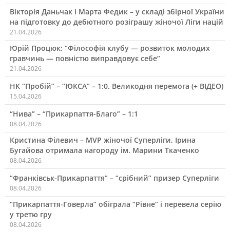
Вікторія Даньчак і Марта Федик – у складі збірної України
на підготовку до дебютного розіграшу жіночої Ліги націй
21.04.2026
Юрій Процюк: “Філософія клубу — розвиток молодих
гравчинь — повністю виправдовує себе”
21.04.2026
НК “Пробій” – “ЮКСА” – 1:0. Великодня перемога (+ ВІДЕО)
15.04.2026
“Нива” – “Прикарпаття-Благо” – 1:1
08.04.2026
Кристина Філевич – MVP жіночої Суперліги, Ірина
Бугайова отримала нагороду ім. Марини Ткаченко
08.04.2026
“Франківськ-Прикарпаття” – “срібний” призер Суперліги
08.04.2026
“Прикарпаття-Говерла” обіграла “Рівне” і перевела серію
у третю гру
08.04.2026