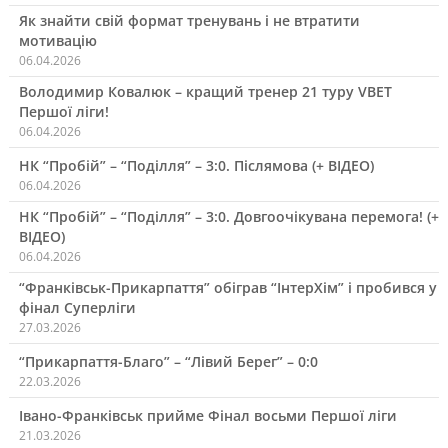
Як знайти свій формат тренувань і не втратити
мотивацію
06.04.2026
Володимир Ковалюк – кращий тренер 21 туру VBET
Першої ліги!
06.04.2026
НК “Пробій” – “Поділля” – 3:0. Післямова (+ ВІДЕО)
06.04.2026
НК “Пробій” – “Поділля” – 3:0. Довгоочікувана перемога! (+
ВІДЕО)
06.04.2026
“Франківськ-Прикарпаття” обіграв “ІнтерХім” і пробився у
фінал Суперліги
27.03.2026
“Прикарпаття-Благо” – “Лівий Берег” – 0:0
22.03.2026
Івано-Франківськ прийме Фінал восьми Першої ліги
21.03.2026