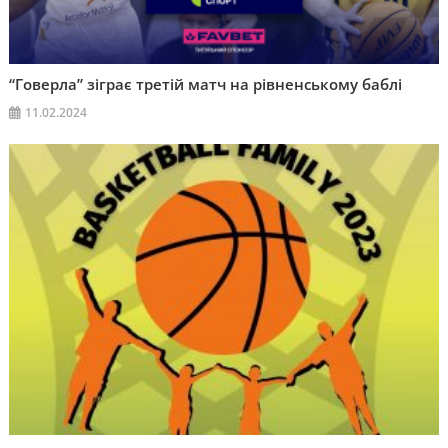
“Говерла” зіграє третій матч на рівненському баблі
11.02.2024