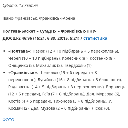
Субота, 13 квітня
Івано-Франківськ, Франківськ-Арена
Полтава-Баскет – СумДПУ – Франківськ-ПНУ-
ДЮСШ-2 46:96 (15:21, 6:39, 20:15, 5:21) /
статистика
«
Полтава»:
Пазюк (12 + 10 підбирань + 5 перехоплень),
Череп (10 + 13 підбирань), Колесник (8 ), Костенко (8 ),
Оніщенко (5), Михайлик (2), Твердохліб (1).
«
Франківськ»
: Шепелюк (19 + 6 передач + 8
перехоплень), Бугайова (16 + 8 підбирань + 3 блок-шоти),
Радловська (14 + 5 підбирань + 3 перехоплення), Боровець
(12 + 5 передач), Гаїв (7 + 6 підбирань), Дал. Мурзова (6),
Костів (4 + 5 передач), Тихонова (3 + 8 підбирань), У.
Космач (2), Дал. Музова (2 + 6 підбирань), Лісюк (0).
ФОТО