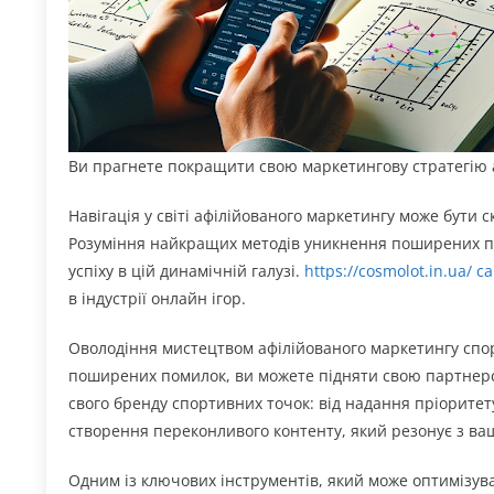
Ви прагнете покращити свою маркетингову стратегію 
Навігація у світі афілійованого маркетингу може бути 
Розуміння найкращих методів уникнення поширених п
успіху в цій динамічній галузі.
https://cosmolot.in.ua/ с
в індустрії онлайн ігор.
Оволодіння мистецтвом афілійованого маркетингу спор
поширених помилок, ви можете підняти свою партнерсь
свого бренду спортивних точок: від надання пріорит
створення переконливого контенту, який резонує з ва
Одним із ключових інструментів, який може оптимізува