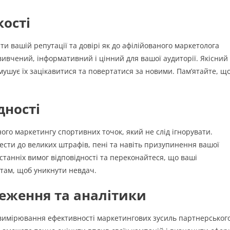
кості
ти вашій репутації та довірі як до афілійованого маркетолога
ивчений, інформативний і цінний для вашої аудиторії. Якісний
змушує їх зацікавитися та повертатися за новими. Пам’ятайте, щ
дності
ого маркетингу спортивних точок, який не слід ігнорувати.
ести до великих штрафів, пені та навіть призупинення вашої
останніх вимог відповідності та переконайтеся, що ваші
ртам, щоб уникнути невдач.
теження та аналітики
 вимірювання ефективності маркетингових зусиль партнерськог