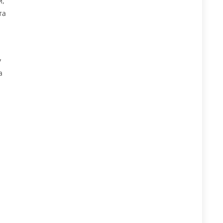
и,
та
у
а