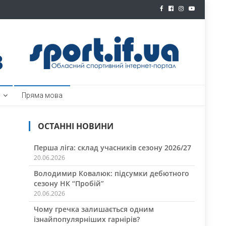
ртал
Пряма мова
ОСТАННІ НОВИНИ
Перша ліга: склад учасників сезону 2026/27
20.06.2026
Володимир Ковалюк: підсумки дебютного
сезону НК “Пробій”
20.06.2026
Чому гречка залишається одним
ізнайпопулярніших гарнірів?