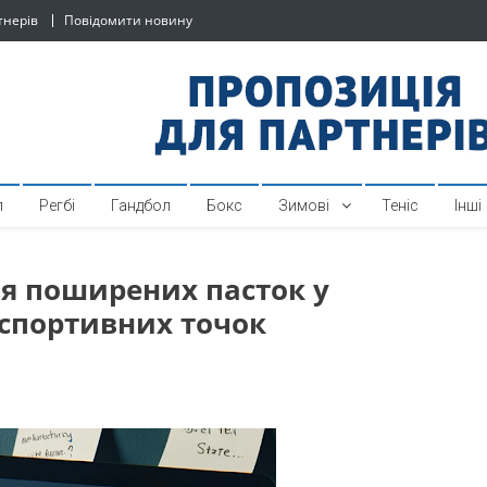
тнерів
Повідомити новину
й спортивний інтернет-по
л
Регбі
Гандбол
Бокс
Зимові
Теніс
Інші
я поширених пасток у
спортивних точок