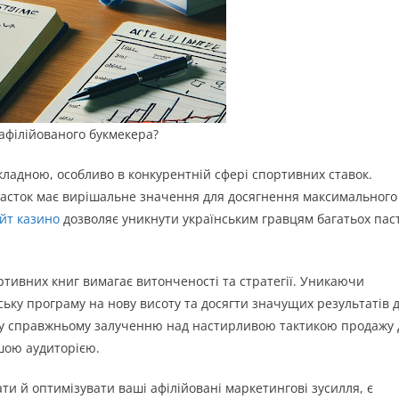
афілійованого букмекера?
складною, особливо в конкурентній сфері спортивних ставок.
асток має вирішальне значення для досягнення максимального
айт казино
дозволяє уникнути українським гравцям багатьох пас
тивних книг вимагає витонченості та стратегії. Уникаючи
ку програму на нову висоту та досягти значущих результатів 
ету справжньому залученню над настирливою тактикою продажу 
шою аудиторією.
ти й оптимізувати ваші афілійовані маркетингові зусилля, є