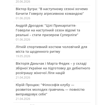
20.06.2026
Віктор Бугра: “В наступному сезоні хочемо
бачити Говерлу агресивною командою”
01.06.2026
Андрій Дроздов: “Цілі Прикарпаття-
Говерли на наступний сезон відомі та
реальні – стати призером Суперліги”
01.06.2026
Літній спортивний костюм чоловічий для
міста та щоденного ритму
19.05.2026
Вікторія Даньчак і Марта Федик – у складі
збірної України на підготовку до дебютного
розіграшу жіночої Ліги націй
21.04.2026
Юрій Процюк: “Філософія клубу —
розвиток молодих гравчинь — повністю
виправдовує себе”
21.04.2026