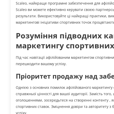
Scaleo, найкраще програмне забезпечення для афілій
Scaleo ви можете ефективно керувати своєю партнерс
результати. Використовуйте ці найкращі практики, вико
маркетингові ініціативи спортивних точок процвітають
Розуміння підводних ка
маркетингу спортивних
Під час навігації афілійованим маркетингом спортивни
перешкодити вашому успіху.
Пріоритет продажу над заб
Однією з основних помилок афілійованого маркетингу 
справжньої цінності для вашої аудиторії. Замість тог
оголошеннями, зосередьтеся на створенні контенту , як
спортивних ставок. Зміцнення довіри та авторитету з б
успіху.