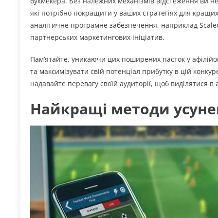
букмекера. Без належних механізмів відстеження ви не
які потрібно покращити у ваших стратегіях для кращих
аналітичне програмне забезпечення, наприклад Scaleo
партнерських маркетингових ініціатив.
Пам’ятайте, уникаючи цих поширених пасток у афілійо
та максимізувати свій потенціал прибутку в цій конку
надавайте перевагу своїй аудиторії, щоб виділятися в
Найкращі методи усун