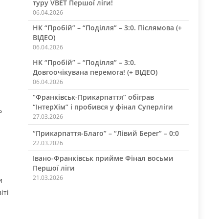
туру VBET Першої ліги!
06.04.2026
НК “Пробій” – “Поділля” – 3:0. Післямова (+
ВІДЕО)
06.04.2026
НК “Пробій” – “Поділля” – 3:0.
Довгоочікувана перемога! (+ ВІДЕО)
06.04.2026
“Франківськ-Прикарпаття” обіграв
“ІнтерХім” і пробився у фінал Суперліги
ь
27.03.2026
“Прикарпаття-Благо” – “Лівий Берег” – 0:0
22.03.2026
Івано-Франківськ прийме Фінал восьми
Першої ліги
21.03.2026
и
іті