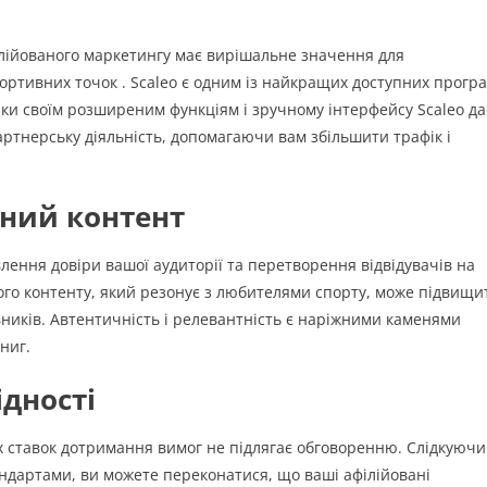
лійованого маркетингу має вирішальне значення для
ортивних точок . Scaleo є одним із найкращих доступних прогр
яки своїм розширеним функціям і зручному інтерфейсу Scaleo да
ртнерську діяльність, допомагаючи вам збільшити трафік і
сний контент
ення довіри вашої аудиторії та перетворення відвідувачів на
ного контенту, який резонує з любителями спорту, може підвищи
вників. Автентичність і релевантність є наріжними каменями
ниг.
ідності
 ставок дотримання вимог не підлягає обговоренню. Слідкуючи
ндартами, ви можете переконатися, що ваші афілійовані