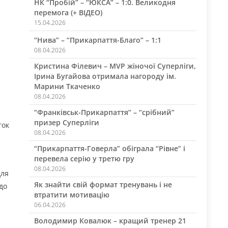
НК “Пробій” – “ЮКСА” – 1:0. Великодня
перемога (+ ВІДЕО)
15.04.2026
“Нива” – “Прикарпаття-Благо” – 1:1
08.04.2026
Кристина Філевич – MVP жіночої Суперліги,
Ірина Бугайова отримала нагороду ім.
Марини Ткаченко
08.04.2026
“Франківськ-Прикарпаття” – “срібний”
призер Суперліги
ток
08.04.2026
“Прикарпаття-Говерла” обіграла “Рівне” і
перевела серію у третю гру
08.04.2026
для
Як знайти свій формат тренувань і не
до
втратити мотивацію
06.04.2026
Володимир Ковалюк – кращий тренер 21