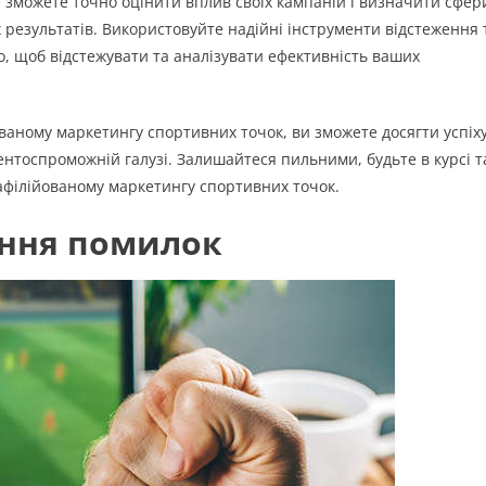
 зможете точно оцінити вплив своїх кампаній і визначити сфер
 результатів. Використовуйте надійні інструменти відстеження 
, щоб відстежувати та аналізувати ефективність ваших
ваному маркетингу спортивних точок, ви зможете досягти успіх
рентоспроможній галузі. Залишайтеся пильними, будьте в курсі т
 афілійованому маркетингу спортивних точок.
ення помилок