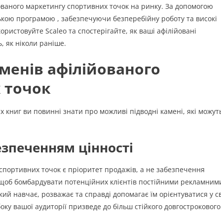
ованого маркетингу спортивних точок на ринку. За допомогою
ькою програмою , забезпечуючи безперебійну роботу та високі
ристовуйте Scaleo та спостерігайте, як ваші афілійовані
, як ніколи раніше.
менів афілійованого
 точок
х книг ви повинні знати про можливі підводні камені, які можут
езпеченням цінності
спортивних точок є пріоритет продажів, а не забезпечення
о, щоб бомбардувати потенційних клієнтів постійними рекламним
ий навчає, розважає та справді допомагає їм орієнтуватися у св
оку вашої аудиторії призведе до більш стійкого довгострокового