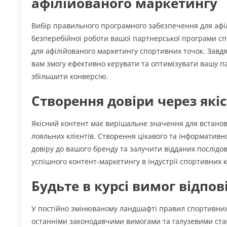
афілійованого маркетингу
Вибір правильного програмного забезпечення для афі
безперебійної роботи вашої партнерської програми сп
для афілійованого маркетингу спортивних точок. Завд
вам змогу ефективно керувати та оптимізувати вашу па
збільшити конверсію.
Створення довіри через які
Якісний контент має вирішальне значення для встановл
лояльних клієнтів. Створення цікавого та інформатив
довіру до вашого бренду та залучити відданих послідо
успішного контент-маркетингу в індустрії спортивних к
Будьте в курсі вимог відпов
У постійно змінюваному ландшафті правил спортивних
останніми законодавчими вимогами та галузевими ста