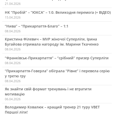
21.04.2026
НК “Пробій” – “ЮКСА” – 1:0. Великодня перемога (+ ВІДЕО)
15.04.2026
“Нива” – “Прикарпаття-Благо” – 1:1
08.04.2026
Кристина Філевич – MVP жіночої Суперліги, Ірина
Бугайова отримала нагороду ім. Марини Ткаченко
08.04.2026
“Франківськ-Прикарпаття” – “срібний” призер Суперліги
08.04.2026
“Прикарпаття-Говерла” обіграла “Рівне” і перевела серію
у третю гру
08.04.2026
Як знайти свій формат тренувань і не втратити
мотивацію
06.04.2026
Володимир Ковалюк – кращий тренер 21 туру VBET
Першої ліги!