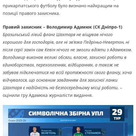
прикарпатського футболу було визнано найкращим на
позиції правого захисника.
Правий захисник – Володимир Адамюк (СК Дніпро-1)
Бразильський лівий фланг Шахтаря не віщував нічого
хорошого для господарів, але ні зв’язка Педріньо-Невертон, ні
після серії замін сам Кевін нічого не змогли вдіяти з Адамюком.
Володимир виконав великі обсяги, власне, захисної роботи в
єдиноборствах, перехопленнях, відбираннях, а також не
забував підключатися на всій протяжності свого флангу, хоча
відчувалося, що основним завданням для захисної ланки
Шахтаря є надійність на безпосередньому місці роботи
, –
оцінили гру Адамюка журналісти видання.