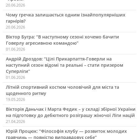
20.06.2026
Чому гречка залишається одним ізнайпопулярніших
гарнірів?
20.06.2026
Віктор Бугра: “В наступному сезоні хочемо бачити
Говерлу агресивною командою”
01.06.2026
Андрій Дроздов: “Цілі Прикарпаття-Говерли на
наступний сезон відомі та реальні – стати призером
Суперліги”
01.06.2026
Літній спортивний костюм чоловічий для міста та
щоденного ритму
19.05.2026
Вікторія Даньчак і Марта Федик – у складі збірної України
на підготовку до дебютного розіграшу жіночої Ліги націй
21.04.2026
Юрій Процюк: “Філософія клубу — розвиток молодих
гравчинь — повністю виправдовує себе”