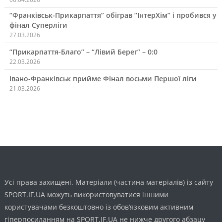
“Франківськ-Прикарпаття” обіграв “ІнтерХім” і пробився у
фінал Суперліги
27.03.2026
“Прикарпаття-Благо” – “Лівий Берег” – 0:0
22.03.2026
Івано-Франківськ прийме Фінал восьми Першої ліги
21.03.2026
Усі права захищені. Матеріали (частина матеріалів) із сайту
SPORT.IF.UA можуть використовуватися іншими
користувачами безкоштовно із обов’язковим активним
гіперпосиланням на SPORT.IF.UA не нижче другого абзацу