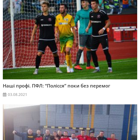
Наші профі. ПФЛ: “Полісся” поки без перемог
03.08.2021