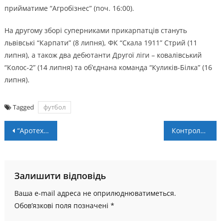
прийматиме “Агробізнес” (поч. 16:00).
На другому зборі суперниками прикарпатців стануть
львівські “Карпати” (8 липня), ФК “Скала 1911” Стрий (11
липня), а також два дебютанти Другої ліги – ковалівський
“Колос-2” (14 липня) та об’єднана команда “Куликів-Білка” (16
липня).
Tagged
футбол
Навігація
“Аротех” – НК “Пробій”: пряма трансляція фіналу чемпіонату ААФУ
Контрольний матч. “Прикарпаття” – “Агробізнес” – 1:3
записів
Залишити відповідь
Ваша e-mail адреса не оприлюднюватиметься.
Обов’язкові поля позначені
*