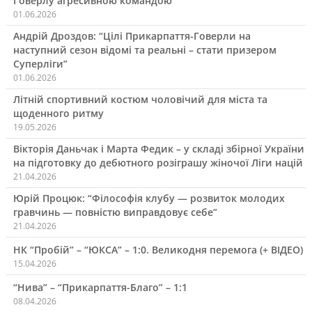
Говерлу агресивною командою”
01.06.2026
Андрій Дроздов: “Цілі Прикарпаття-Говерли на
наступний сезон відомі та реальні – стати призером
Суперліги”
01.06.2026
Літній спортивний костюм чоловічий для міста та
щоденного ритму
19.05.2026
Вікторія Даньчак і Марта Федик – у складі збірної України
на підготовку до дебютного розіграшу жіночої Ліги націй
21.04.2026
Юрій Процюк: “Філософія клубу — розвиток молодих
гравчинь — повністю виправдовує себе”
21.04.2026
НК “Пробій” – “ЮКСА” – 1:0. Великодня перемога (+ ВІДЕО)
15.04.2026
“Нива” – “Прикарпаття-Благо” – 1:1
08.04.2026