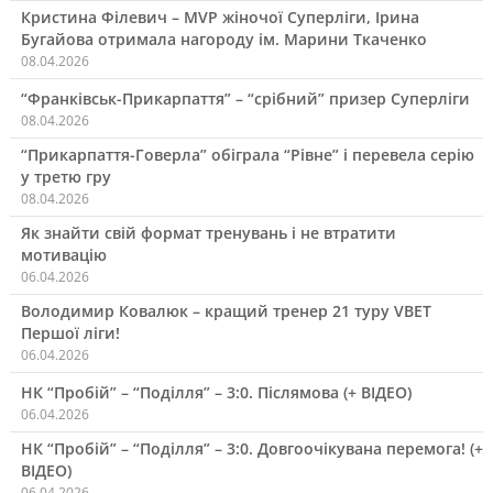
Кристина Філевич – MVP жіночої Суперліги, Ірина
Бугайова отримала нагороду ім. Марини Ткаченко
08.04.2026
“Франківськ-Прикарпаття” – “срібний” призер Суперліги
08.04.2026
“Прикарпаття-Говерла” обіграла “Рівне” і перевела серію
у третю гру
08.04.2026
Як знайти свій формат тренувань і не втратити
мотивацію
06.04.2026
Володимир Ковалюк – кращий тренер 21 туру VBET
Першої ліги!
06.04.2026
НК “Пробій” – “Поділля” – 3:0. Післямова (+ ВІДЕО)
06.04.2026
НК “Пробій” – “Поділля” – 3:0. Довгоочікувана перемога! (+
ВІДЕО)
06.04.2026