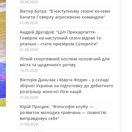
20.06.2026
Віктор Бугра: “В наступному сезоні хочемо
бачити Говерлу агресивною командою”
01.06.2026
Андрій Дроздов: “Цілі Прикарпаття-
Говерли на наступний сезон відомі та
реальні – стати призером Суперліги”
01.06.2026
Літній спортивний костюм чоловічий для
міста та щоденного ритму
19.05.2026
Вікторія Даньчак і Марта Федик – у складі
збірної України на підготовку до дебютного
розіграшу жіночої Ліги націй
21.04.2026
Юрій Процюк: “Філософія клубу —
розвиток молодих гравчинь — повністю
виправдовує себе”
21.04.2026