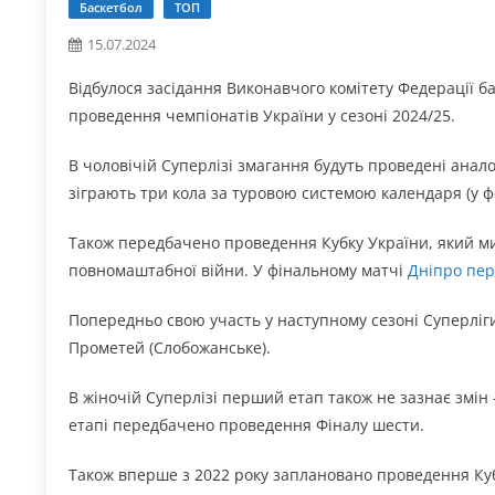
Баскетбол
ТОП
15.07.2024
Відбулося засідання Виконавчого комітету Федерації б
проведення чемпіонатів України у сезоні 2024/25.
В чоловічій Суперлізі змагання будуть проведені анал
зіграють три кола за туровою системою календаря (у ф
Також передбачено проведення Кубку України, який м
повномаштабної війни. У фінальному матчі
Дніпро пер
Попередньо свою участь у наступному сезоні Суперліги
Прометей (Слобожанське).
В жіночій Суперлізі перший етап також не зазнає змін 
етапі передбачено проведення Фіналу шести.
Також вперше з 2022 року заплановано проведення Куб