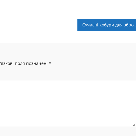
Сучасні кобури для зброї: Матеріали, дизайн та 
’язкові поля позначені
*