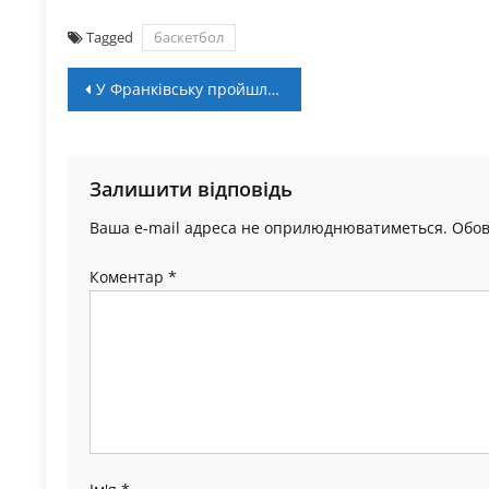
Tagged
баскетбол
Навігація
У Франківську пройшли аматорські змагання з плавання та бігу
записів
Залишити відповідь
Ваша e-mail адреса не оприлюднюватиметься.
Обов
Коментар
*