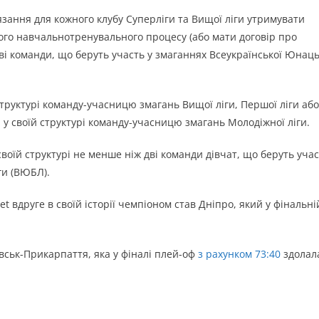
ання для кожного клубу Суперліги та Вищої ліги утримувати
ного навчальнотренувального процесу (або мати договір про
і команди, що беруть участь у змаганнях Всеукраїнської Юнаць
структурі команду-учасницю змагань Вищої ліги, Першої ліги або
 у своїй структурі команду-учасницю змагань Молодіжної ліги.
воїй структурі не менше ніж дві команди дівчат, що беруть уча
ги (ВЮБЛ).
t вдруге в своїй історії чемпіоном став Дніпро, який у фінальні
вськ-Прикарпаття, яка у фіналі плей-оф
з рахунком 73:40
здолал