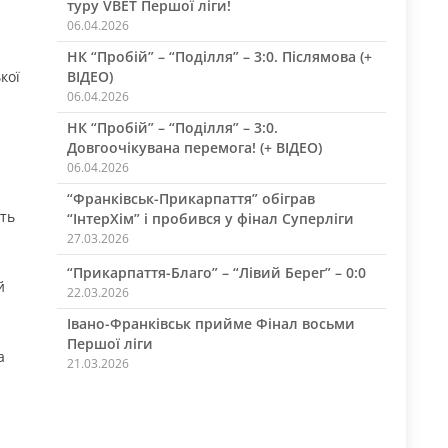
туру VBET Першої ліги!
06.04.2026
НК “Пробій” – “Поділля” – 3:0. Післямова (+
кої
ВІДЕО)
06.04.2026
НК “Пробій” – “Поділля” – 3:0.
Довгоочікувана перемога! (+ ВІДЕО)
06.04.2026
“Франківськ-Прикарпаття” обіграв
сть
“ІнтерХім” і пробився у фінал Суперліги
27.03.2026
“Прикарпаття-Благо” – “Лівий Берег” – 0:0
й
22.03.2026
Івано-Франківськ прийме Фінал восьми
Першої ліги
а
21.03.2026