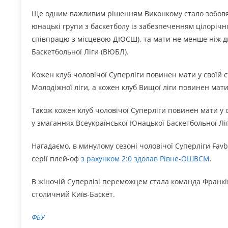
Ще одним важливим рішенням Виконкому стало зобовяз
юнацькі групи з баскетболу із забезпеченням цілоріч
співпрацю з місцевою ДЮСШ), та мати не менше ніж дв
Баскетбольної Ліги (ВЮБЛ).
Кожен клуб чоловічої Суперліги повинен мати у своїй 
Молодіжної ліги, а кожен клуб Вищої ліги повинен мати
Також кожен клуб чоловічої Суперліги повинен мати у с
у змаганнях Всеукраїнської Юнацької Баскетбольної Лі
Нагадаємо, в минулому сезоні чоловічої Суперліги Favbe
серії плей-оф
з рахунком 2:0 здолав Рівне-ОШВСМ
.
В жіночій Суперлізі переможцем стала команда Франкі
столичний Київ-Баскет.
ФБУ