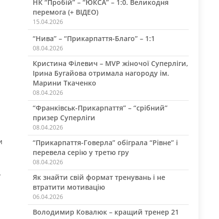
НК “Пробій” – “ЮКСА” – 1:0. Великодня
перемога (+ ВІДЕО)
15.04.2026
“Нива” – “Прикарпаття-Благо” – 1:1
08.04.2026
Кристина Філевич – MVP жіночої Суперліги,
Ірина Бугайова отримала нагороду ім.
Марини Ткаченко
08.04.2026
“Франківськ-Прикарпаття” – “срібний”
призер Суперліги
08.04.2026
и
“Прикарпаття-Говерла” обіграла “Рівне” і
перевела серію у третю гру
08.04.2026
у
Як знайти свій формат тренувань і не
втратити мотивацію
06.04.2026
Володимир Ковалюк – кращий тренер 21