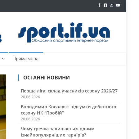
ртал
Пряма мова
ОСТАННІ НОВИНИ
Перша ліга: склад учасників сезону 2026/27
20.06.2026
Володимир Ковалюк: підсумки дебютного
сезону НК “Пробій”
20.06.2026
Чому гречка залишається одним
ізнайпопулярніших гарнірів?