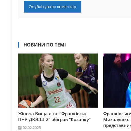
НОВИНИ ПО ТЕМІ
Жіноча Вища ліга: “Франківськ-
Франківськи
ПНУ-ДЮСШ-2” обіграв “Козачку”
Михалушко п
представник
02.02.2025