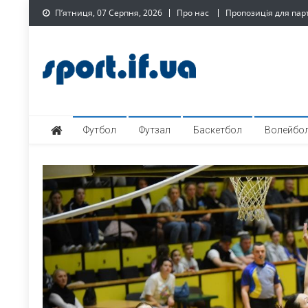
Skip
П’ятниця, 07 Серпня, 2026
Про нас
Пропозиція для пар
to
content
SPORT.IF.UA – Обласни
Обласний спортивний інтернет-портал
Футбол
Футзал
Баскетбол
Волейбо