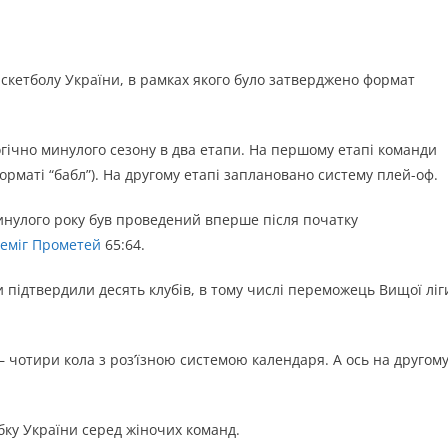
аскетболу України, в рамках якого було затверджено формат
огічно минулого сезону в два етапи. На першому етапі команди
орматі “бабл”). На другому етапі заплановано систему плей-оф.
инулого року був проведений вперше після початку
еміг Прометей
65:64.
 підтвердили десять клубів, в тому числі переможець Вищої ліг
– чотири кола з роз’їзною системою календаря. А ось на другом
ку України серед жіночих команд.