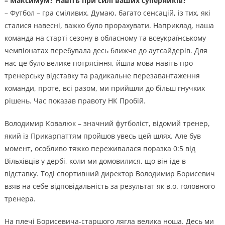
– Максимум? Навіть при силі ваших суперників?
– Футбол – гра сміливих. Думаю, багато сенсацій, із тих, які
сталися навесні, важко було прорахувати. Наприклад, наша
команда на старті сезону в обласному та всеукраїнському
чемпіонатах перебувала десь ближче до аутсайдерів. Для
нас це було велике потрясіння, йшла мова навіть про
тренерську відставку та радикальне перезавантаження
команди, проте, всі разом, ми прийшли до більш гнучких
рішень. Час показав правоту НК Пробій.
Володимир Ковалюк – значний футболіст, відомий тренер,
який із Прикарпаттям пройшов увесь цей шлях. Але був
момент, особливо тяжко переживалася поразка 0:5 від
Вільхівців у дербі, коли ми домовилися, що він іде в
відставку. Тоді спортивний директор Володимир Борисевич
взяв на себе відповідальність за результат як в.о. головного
тренера.
На плечі Борисевича-старшого лягла велика ноша. Десь ми