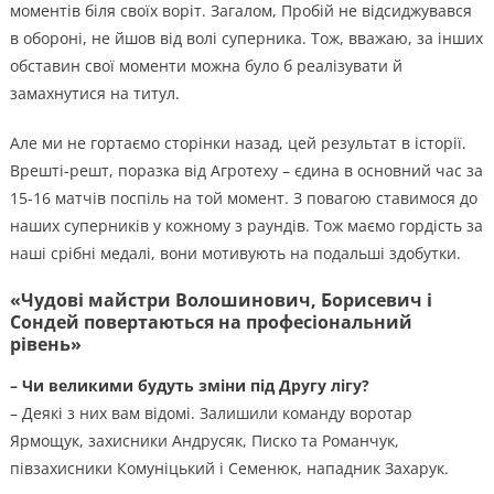
моментів біля своїх воріт. Загалом, Пробій не відсиджувався
в обороні, не йшов від волі суперника. Тож, вважаю, за інших
обставин свої моменти можна було б реалізувати й
замахнутися на титул.
Але ми не гортаємо сторінки назад, цей результат в історії.
Врешті-решт, поразка від Агротеху – єдина в основний час за
15-16 матчів поспіль на той момент. З повагою ставимося до
наших суперників у кожному з раундів. Тож маємо гордість за
наші срібні медалі, вони мотивують на подальші здобутки.
«Чудові майстри Волошинович, Борисевич і
Сондей повертаються на професіональний
рівень»
– Чи великими будуть зміни під Другу лігу?
– Деякі з них вам відомі. Залишили команду воротар
Ярмощук, захисники Андрусяк, Писко та Романчук,
півзахисники Комуніцький і Семенюк, нападник Захарук.