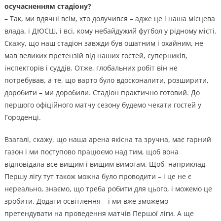
осучасненням стадіону?
– Так, ми вдячні всім, хто долучився – адже це і наша місцева
влада, і ДЮСШ, і всі, кому небайдужий футбол у рідному місті.
Скажу, що наш стадіон завжди був ошатним і охайним, не
мав великих претензій від наших гостей, суперників,
інспекторів і суддів. Отже, глобальних робіт він не
потребував, а те, що варто було вдосконалити, розширити,
доробити – ми доробили. Стадіон практично готовий. До
першого офіційного матчу сезону будемо чекати гостей у
Городенці.
Взагалі, скажу, що наша арена якісна та зручна, має гарний
газон і ми поступово працюємо над тим, щоб вона
відповідала все вищим і вищим вимогам. Щоб, наприклад,
Першу лігу тут також можна було проводити – і це не є
нереально, знаємо, що треба робити для цього, і можемо це
зробити. Додати освітлення – і ми вже зможемо
претендувати на проведення матчів Першої ліги. А ще