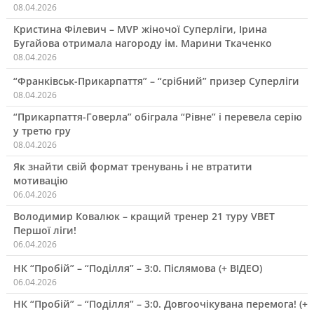
08.04.2026
Кристина Філевич – MVP жіночої Суперліги, Ірина
Бугайова отримала нагороду ім. Марини Ткаченко
08.04.2026
“Франківськ-Прикарпаття” – “срібний” призер Суперліги
08.04.2026
“Прикарпаття-Говерла” обіграла “Рівне” і перевела серію
у третю гру
08.04.2026
Як знайти свій формат тренувань і не втратити
мотивацію
06.04.2026
Володимир Ковалюк – кращий тренер 21 туру VBET
Першої ліги!
06.04.2026
НК “Пробій” – “Поділля” – 3:0. Післямова (+ ВІДЕО)
06.04.2026
НК “Пробій” – “Поділля” – 3:0. Довгоочікувана перемога! (+