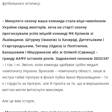
футбольного літопису.
– Минулого сезону ваша команда стала віце-чемпіоном
України серед аматорів, хоча на старті сезону
прогнозували успіх міцній команді ФК Куликів зі
Львівщини, Штурму (Іванків) із Хачеріді, Дитятьєвим і
Старгородським, Титану (Одеса) із Політилом,
Балашовим і Мішуренком або ж Олімпії (Савинці) –
гранду ААФУ останніх років. Задоволені сезоном 2023/24?
– І так, і ні. Звісно, коли команда здобуває срібні медалі
чемпіонату України, бронзові – чемпіонату області, лише в
екстра-таймі програє в фіналі Кубка Івано-Франківщини – то
є і гордість за прогрес, але й гіркота за те, що в вирішальних
матчах могли витиснути максимум.
Але це вже історія.