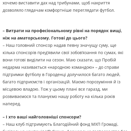
хочемо виставити дах над трибунами, щоб накриття
дозволяло глядачам комфортніше переглядати футбол.
– Витрати на професіональному рівні на порядок вищі,
ніж на аматорському. Готові до цього?
– Наш головний спонсор надав певну значущу суму, ще
кілька спонсорів пред’явили свої зобов’язання по сумах, які
вони готові виділити на сезон. Маю сказати, що Пробій
недарма називається «народною командою» – до справи
підтримки футболу в Городенці долучилося багато людей,
багато підприємств і організацій. Маємо порозуміння й із
місцевою владою. Тож у цьому плані все гаразд, ми
розвиваємося та плануємо нашу роботу на кілька років
наперед.
– І хто ваші найголовніші спонсори?
– Наш клуб підтримують Благодійний фонд МХП Громаді,