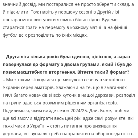
значний досвід. Ми постаралися не просто зберегти склад, а
й підсилити. Тож навіть у першому сезоні в Другій лізі
постараємося виступити якомога більш гідно. Будемо
старатися грати на перемогу в кожному матчі, а на фініші
футбол всіх розподілить по їхніх місцях.
– Друга ліга кілька років була єдиною, цілісною, а зараз
повернулася до формату з двома групами, який і був до
повномасштабного вторгнення. Вітаєте такий формат?
– Ми з таким зіткнулися ще минулого сезону в чемпіонаті
України серед аматорів. Зважаючи на те, що в змаганнях
ПФЛ багато новачків зі всіх куточків нашої держави, розподіл
на групи здається розумним рішенням організаторів.
Подивимося, яким вийде сезон 2024/25. Дай, Боже, щоб ми
ще всі змогли відіграти весь цей рік, адже самі розумієте, які
тяжкі часи в Україні – стоїть питання про виживання
держави, всі зусилля треба направляти на обороноздатність