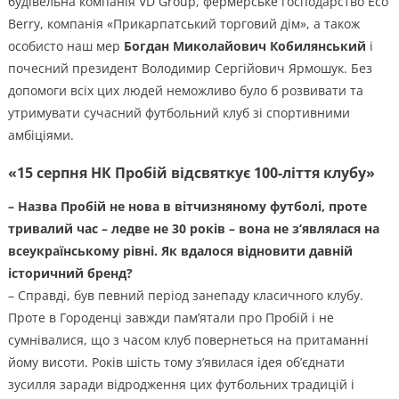
будівельна компанія VD Group, фермерське господарство Eco
Berry, компанія «Прикарпатський торговий дім», а також
особисто наш мер
Богдан Миколайович Кобилянський
і
почесний президент Володимир Сергійович Ярмошук. Без
допомоги всіх цих людей неможливо було б розвивати та
утримувати сучасний футбольний клуб зі спортивними
амбіціями.
«15 серпня НК Пробій відсвяткує 100-ліття клубу»
– Назва Пробій не нова в вітчизняному футболі, проте
тривалий час – ледве не 30 років – вона не з’являлася на
всеукраїнському рівні. Як вдалося відновити давній
історичний бренд?
– Справді, був певний період занепаду класичного клубу.
Проте в Городенці завжди пам’ятали про Пробій і не
сумнівалися, що з часом клуб повернеться на притаманні
йому висоти. Років шість тому з’явилася ідея об’єднати
зусилля заради відродження цих футбольних традицій і