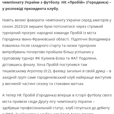
чемпіонату України з футболу. НК «Пробій» (Городенка) –
у розповіді президента клубу.
Навіть великі фаворити чемпіонату України серед аматорів у
сезоні 2023/24 змушені були потіснитися через стрімкий
турнірний прогрес народної команди Пробій із міста
Городенка Івано-Франківської області. Підопічні Володимира
Ковалюка після складного старту та низки турнірних
випробувань почергово пройшли більш успішних у
груповому турнірі ФК Куликів-Білка та ФАТ Подоляни,
діставшись фіналу. Хоча Пробій поступився там
тишківському Агротеху (0:2), фахівці загальні в своїй думці – в
західній групі саме городенківський клуб найкраще виступив
у весняній частині сезону та стикових матчах.
А тепер НК Пробій (Городенка) вперше в історії футболу свого
міста привезе сюди Другу лігу чемпіонату України –
здобувши професіональний статус, клуб готується до дебюту