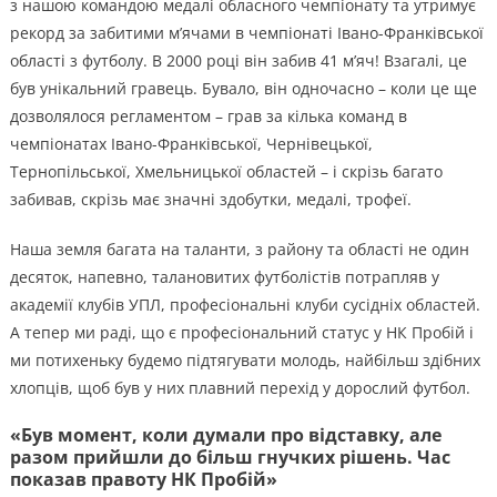
з нашою командою медалі обласного чемпіонату та утримує
рекорд за забитими м’ячами в чемпіонаті Івано-Франківської
області з футболу. В 2000 році він забив 41 м’яч! Взагалі, це
був унікальний гравець. Бувало, він одночасно – коли це ще
дозволялося регламентом – грав за кілька команд в
чемпіонатах Івано-Франківської, Чернівецької,
Тернопільської, Хмельницької областей – і скрізь багато
забивав, скрізь має значні здобутки, медалі, трофеї.
Наша земля багата на таланти, з району та області не один
десяток, напевно, талановитих футболістів потрапляв у
академії клубів УПЛ, професіональні клуби сусідніх областей.
А тепер ми раді, що є професіональний статус у НК Пробій і
ми потихеньку будемо підтягувати молодь, найбільш здібних
хлопців, щоб був у них плавний перехід у дорослий футбол.
«Був момент, коли думали про відставку, але
разом прийшли до більш гнучких рішень. Час
показав правоту НК Пробій»