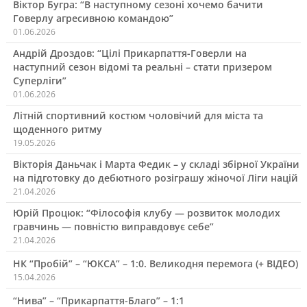
Віктор Бугра: “В наступному сезоні хочемо бачити
Говерлу агресивною командою”
01.06.2026
Андрій Дроздов: “Цілі Прикарпаття-Говерли на
наступний сезон відомі та реальні – стати призером
Суперліги”
01.06.2026
Літній спортивний костюм чоловічий для міста та
щоденного ритму
19.05.2026
Вікторія Даньчак і Марта Федик – у складі збірної України
на підготовку до дебютного розіграшу жіночої Ліги націй
21.04.2026
Юрій Процюк: “Філософія клубу — розвиток молодих
гравчинь — повністю виправдовує себе”
21.04.2026
НК “Пробій” – “ЮКСА” – 1:0. Великодня перемога (+ ВІДЕО)
15.04.2026
“Нива” – “Прикарпаття-Благо” – 1:1