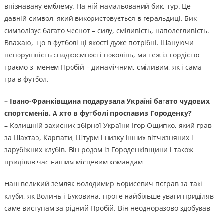
впізнавану емблему. На ній намальований бик, тур. Це
давній символ, який використовується в геральдиці. Бик
символізує багато чеснот – силу, сміливість, наполегливість.
Вважаю, що в футболі ці якості дуже потрібні. Шануючи
непорушність спадкоємності поколінь, ми теж із гордістю
граємо з іменем Пробій – динамічним, сміливим, як і сама
гра в футбол.
– Івано-Франківщина подарувала Україні багато чудових
спортсменів. А хто в футболі прославив Городенку?
– Колишній захисник збірної України Ігор Ощипко, який грав
за Шахтар, Карпати, Штурм і низку інших вітчизняних і
зарубіжних клубів. Він родом із Городенківщини і також
приділяв час нашим місцевим командам.
Наш великий земляк Володимир Борисевич пограв за такі
клуби, як Волинь і Буковина, проте найбільше уваги приділяв
саме виступам за рідний Пробій. Він неодноразово здобував