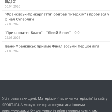
ВІДЕО)
06.04.2026
“Франківськ-Прикарпаття” обіграв “ІнтерХім” і пробився у
фінал Суперліги
27.03.2026
“Прикарпаття-Благо” – “Лівий Берег” – 0:0
22.03.2026
Івано-Франківськ прийме Фінал восьми Першої ліги
21.03.2026
Усі права захищені. Матеріали (частина матеріалів) із сайту
SPORT.IF.UA можуть використовуватися іншими
користувачами безкоштовно із обов’язковим активним