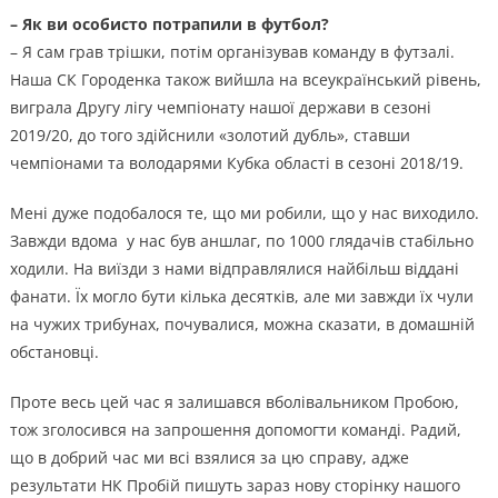
– Як ви особисто потрапили в футбол?
– Я сам грав трішки, потім організував команду в футзалі.
Наша СК Городенка також вийшла на всеукраїнський рівень,
виграла Другу лігу чемпіонату нашої держави в сезоні
2019/20, до того здійснили «золотий дубль», ставши
чемпіонами та володарями Кубка області в сезоні 2018/19.
Мені дуже подобалося те, що ми робили, що у нас виходило.
Завжди вдома у нас був аншлаг, по 1000 глядачів стабільно
ходили. На виїзди з нами відправлялися найбільш віддані
фанати. Їх могло бути кілька десятків, але ми завжди їх чули
на чужих трибунах, почувалися, можна сказати, в домашній
обстановці.
Проте весь цей час я залишався вболівальником Пробою,
тож зголосився на запрошення допомогти команді. Радий,
що в добрий час ми всі взялися за цю справу, адже
результати НК Пробій пишуть зараз нову сторінку нашого