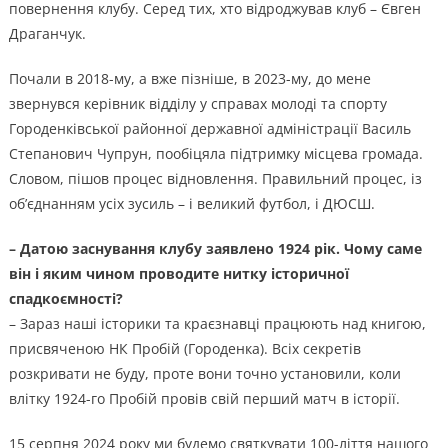
повернення клубу. Серед тих, хто відроджував клуб – Євген
Драганчук.
Почали в 2018-му, а вже пізніше, в 2023-му, до мене
звернувся керівник відділу у справах молоді та спорту
Городенківської районної державної адміністрації Василь
Степанович Чупрун, пообіцяла підтримку місцева громада.
Словом, пішов процес відновлення. Правильний процес, із
об’єднанням усіх зусиль – і великий футбол, і ДЮСШ.
– Датою заснування клубу заявлено 1924 рік. Чому саме
він і яким чином проводите нитку історичної
спадкоємності?
– Зараз наші історики та краєзнавці працюють над книгою,
присвяченою НК Пробій (Городенка). Всіх секретів
розкривати не буду, проте вони точно установили, коли
влітку 1924-го Пробій провів свій перший матч в історії.
15 серпня 2024 року ми будемо святкувати 100-ліття нашого