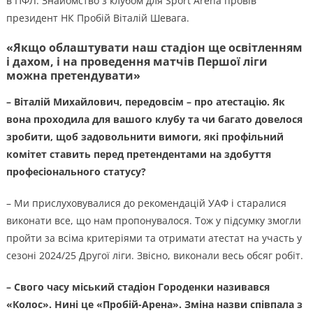
в ПФЛ. Знайомство з клубом для Sport Arena провів
президент НК Пробій Віталій Шевага.
«Якщо облаштувати наш стадіон ще освітленням
і дахом, і на проведення матчів Першої ліги
можна претендувати»
– Віталій Михайлович, передовсім – про атестацію. Як
вона проходила для вашого клубу та чи багато довелося
зробити, щоб задовольнити вимоги, які профільний
комітет ставить перед претендентами на здобуття
професіонального статусу?
– Ми прислуховувалися до рекомендацій УАФ і старалися
виконати все, що нам пропонувалося. Тож у підсумку змогли
пройти за всіма критеріями та отримати атестат на участь у
сезоні 2024/25 Другої ліги. Звісно, виконали весь обсяг робіт.
– Свого часу міський стадіон Городенки називався
«Колос». Нині це «Пробій-Арена». Зміна назви співпала з