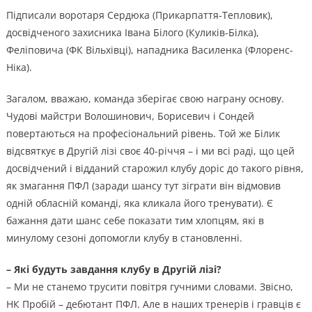
Підписали воротаря Сердюка (Прикарпаття-Тепловик),
досвідченого захисника Івана Білого (Куликів-Білка),
Феліповича (ФК Вільхівці), нападника Василенка (Флоренс-
Ніка).
Загалом, вважаю, команда зберігає свою награну основу.
Чудові майстри Волошинович, Борисевич і Сондей
повертаються на професіональний рівень. Той же Білик
відсвяткує в Другій лізі своє 40-річчя – і ми всі раді, що цей
досвідчений і відданий старожил клубу доріс до такого рівня,
як змагання ПФЛ (заради шансу тут зіграти він відмовив
одній обласній команді, яка кликала його тренувати). Є
бажання дати шанс себе показати тим хлопцям, які в
минулому сезоні допомогли клубу в становленні.
– Які будуть завдання клубу в Другій лізі?
– Ми не станемо трусити повітря гучними словами. Звісно,
НК Пробій – дебютант ПФЛ. Але в наших тренерів і гравців є