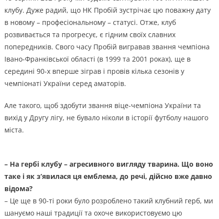
клубу. Дуже радий, що НК Пробій зустрічає цю поважну дату
в новому – професіональному – статусі. Отже, клуб
розвивається та прогресує, є гідним своїх славних
попередників. Свого часу Пробій вигравав звання чемпіона
Івано-Франківської області (в 1999 та 2001 роках), ще в
середині 90-х вперше зіграв і провів кілька сезонів у
чемпіонаті України серед аматорів.
Але такого, щоб здобути звання віце-чемпіона України та
вихід у Другу лігу, не бувало ніколи в історії футболу нашого
міста.
– На гербі клубу – агресивного вигляду тварина. Що воно
таке і як з’явилася ця емблема, до речі, дійсно вже давно
відома?
– Це ще в 90-ті роки було розроблено такий клубний герб, ми
шануємо наші традиції та охоче використовуємо цю