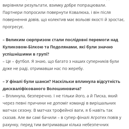
вирівняли результати, взимку добре попрацювали.
Партнери попросили повернути Ковалюка, і він після
повернення довів, що колектив має вольові якості й зростає,
прогресує.
– Великим сюрпризом стали послідовні перемоги над
Куликовом-Білкою та Подолянами, які були значно
успішнішими в групі?
– Це – футбол. Я знаю, що багато з наших суперників були
дуже не раді, отримавши нас по жеребу.
– У фіналі були шанси? Наскільки вплинула відсутність
дискваліфікованого Волошиновича?
– Вплинула, безперечно. І не тільки його, а й Писка, який
через певні причини не допоміг команді в вирішальних
матчах сезону. В матчах трофейної ваги, я б навіть так
сказав. Але ви самі бачили – в супер-фіналі Агротех повів у
рахунку, перед тим витримавши кілька небезпечних