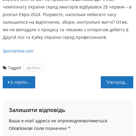
чемпіонату України серед аматорів відбувався 28 червня – в
розпал Євро-2024. Розумієте, наскільки небагато часу
залишалося на відпочинок, збори, контрольні матчі? Отже,
ми не випадали з процесу та чекаємо з інтересом дебюту в
Другій лізі та Кубку України серед професіоналів.
Sportarena.com
Tagged
футбол
Навігація
6 серпня стартує заявкова кампанія обласних змагань з футболу
“Ужгород” – “Прикарпаття”. Анонс кубкового матчу 1-го етапу
записів
Залишити відповідь
Ваша e-mail адреса не оприлюднюватиметься.
Обов’язкові поля позначені
*