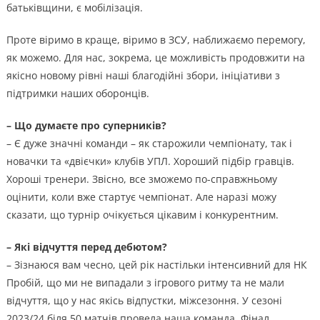
батьківщини, є мобілізація.
Проте віримо в краще, віримо в ЗСУ, наближаємо перемогу,
як можемо. Для нас, зокрема, це можливість продовжити на
якісно новому рівні наші благодійні збори, ініціативи з
підтримки наших оборонців.
– Що думаєте про суперників?
– Є дуже значні команди – як старожили чемпіонату, так і
новачки та «двієчки» клубів УПЛ. Хороший підбір гравців.
Хороші тренери. Звісно, все зможемо по-справжньому
оцінити, коли вже стартує чемпіонат. Але наразі можу
сказати, що турнір очікується цікавим і конкурентним.
– Які відчуття перед дебютом?
– Зізнаюся вам чесно, цей рік настільки інтенсивний для НК
Пробій, що ми не випадали з ігрового ритму та не мали
відчуття, що у нас якісь відпустки, міжсезоння. У сезоні
2023/24 біля 50 матчів провела наша команда. Фінал