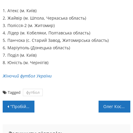
1. Атекс (м. Київ)
2. Жайвір (м. Шпола, Черкаська область)
3. Полісся-2 (м. Житомир)
4. Лідер (м. Кобеляки, Полтавська область)
5. Панчоха (с. Старий Завод, Житомирська область)
6. Маріуполь (Донецька область)
7. Поділ (м. Київ)
8. Юність (м. Чернігів)
Жіночий футбол України
Tagged
футбол
Навігація
“Пробій” – “Хуст” – 4:0. Післямова
Олег Кос, Ярослав Пархуць і Богдан Оринчак – у символічній збірній 1-го раунду Кубка України
записів