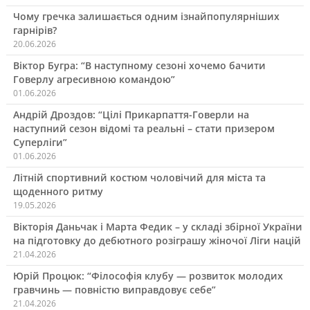
Чому гречка залишається одним ізнайпопулярніших
гарнірів?
20.06.2026
Віктор Бугра: “В наступному сезоні хочемо бачити
Говерлу агресивною командою”
01.06.2026
Андрій Дроздов: “Цілі Прикарпаття-Говерли на
наступний сезон відомі та реальні – стати призером
Суперліги”
01.06.2026
Літній спортивний костюм чоловічий для міста та
щоденного ритму
19.05.2026
Вікторія Даньчак і Марта Федик – у складі збірної України
на підготовку до дебютного розіграшу жіночої Ліги націй
21.04.2026
Юрій Процюк: “Філософія клубу — розвиток молодих
гравчинь — повністю виправдовує себе”
21.04.2026