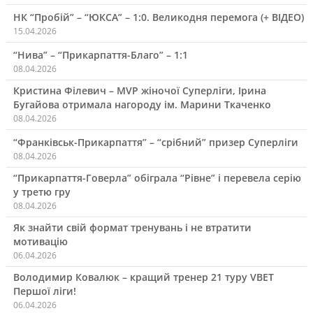
НК “Пробій” – “ЮКСА” – 1:0. Великодня перемога (+ ВІДЕО)
15.04.2026
“Нива” – “Прикарпаття-Благо” – 1:1
08.04.2026
Кристина Філевич – MVP жіночої Суперліги, Ірина
Бугайова отримала нагороду ім. Марини Ткаченко
08.04.2026
“Франківськ-Прикарпаття” – “срібний” призер Суперліги
08.04.2026
“Прикарпаття-Говерла” обіграла “Рівне” і перевела серію
у третю гру
08.04.2026
Як знайти свій формат тренувань і не втратити
мотивацію
06.04.2026
Володимир Ковалюк – кращий тренер 21 туру VBET
Першої ліги!
06.04.2026