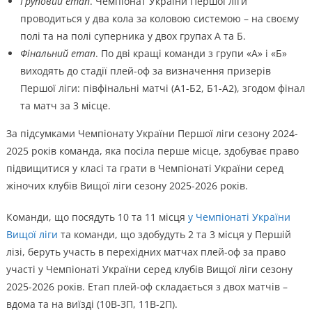
Груповий етап
. Чемпіонат України Першої ліги
проводиться у два кола за коловою системою – на своєму
полі та на полі суперника у двох групах А та Б.
Фінальний етап
. По дві кращі команди з групи «А» і «Б»
виходять до стадії плей-оф за визначення призерів
Першої ліги: півфінальні матчі (А1-Б2, Б1-А2), згодом фінал
та матч за 3 місце.
За підсумками Чемпіонату України Першої ліги сезону 2024-
2025 років команда, яка посіла перше місце, здобуває право
підвищитися у класі та грати в Чемпіонаті України серед
жіночих клубів Вищої ліги сезону 2025-2026 років.
Команди, що посядуть 10 та 11 місця
у Чемпіонаті України
Вищої ліги
та команди, що здобудуть 2 та 3 місця у Першій
лізі, беруть участь в перехідних матчах плей-оф за право
участі у Чемпіонаті України серед клубів Вищої ліги сезону
2025-2026 років. Етап плей-оф складається з двох матчів –
вдома та на виїзді (10В-3П, 11В-2П).