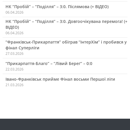
НК “Пробій” – “Поділля” – 3:0. Післямова (+ ВІДЕО)
06.04.2026
НК “Пробій” – “Поділля” – 3:0. Довгоочікувана перемога! (+
ВІДЕО)
06.04.2026
“Франківськ-Прикарпаття” обіграв “ІнтерХім” і пробився у
фінал Суперліги
27.03.2026
“Прикарпаття-Благо” – “Лівий Берег” – 0:0
22.03.2026
Івано-Франківськ прийме Фінал восьми Першої ліги
21.03.2026