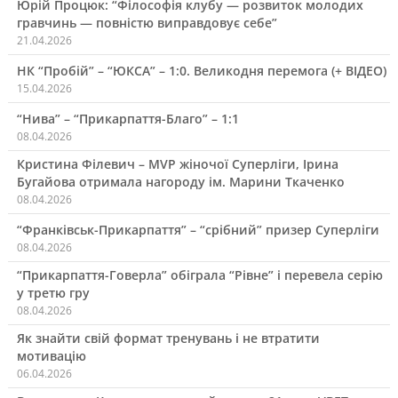
Юрій Процюк: “Філософія клубу — розвиток молодих
гравчинь — повністю виправдовує себе”
21.04.2026
НК “Пробій” – “ЮКСА” – 1:0. Великодня перемога (+ ВІДЕО)
15.04.2026
“Нива” – “Прикарпаття-Благо” – 1:1
08.04.2026
Кристина Філевич – MVP жіночої Суперліги, Ірина
Бугайова отримала нагороду ім. Марини Ткаченко
08.04.2026
“Франківськ-Прикарпаття” – “срібний” призер Суперліги
08.04.2026
“Прикарпаття-Говерла” обіграла “Рівне” і перевела серію
у третю гру
08.04.2026
Як знайти свій формат тренувань і не втратити
мотивацію
06.04.2026