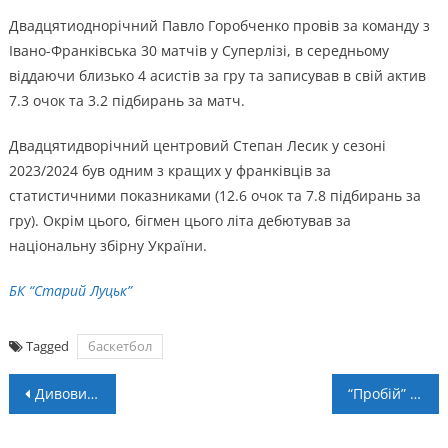
Двадцятиоднорічний Павло Горобченко провів за команду з
Івано-Франківська 30 матчів у Суперлізі, в середньому
віддаючи близько 4 асистів за гру та записував в свій актив
7.3 очок та 3.2 підбирань за матч.
Двадцятидворічний центровий Степан Лесик у сезоні
2023/2024 був одним з кращих у франківців за
статистичними показниками (12.6 очок та 7.8 підбирань за
гру). Окрім цього, бігмен цього літа дебютував за
національну збірну України.
БК “Старий Луцьк”
Tagged
баскетбол
Навігація
Дивовижні нічні перегони: Гран-прі Сінгапуру 2024
“Пробій” – “Куликів-Білка” – 2:2, пен. 4:3. Післямова
записів