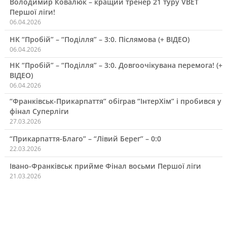
Володимир Ковалюк – кращий тренер 21 туру VBET
Першої ліги!
06.04.2026
НК “Пробій” – “Поділля” – 3:0. Післямова (+ ВІДЕО)
06.04.2026
НК “Пробій” – “Поділля” – 3:0. Довгоочікувана перемога! (+
ВІДЕО)
06.04.2026
“Франківськ-Прикарпаття” обіграв “ІнтерХім” і пробився у
фінал Суперліги
27.03.2026
“Прикарпаття-Благо” – “Лівий Берег” – 0:0
22.03.2026
Івано-Франківськ прийме Фінал восьми Першої ліги
21.03.2026