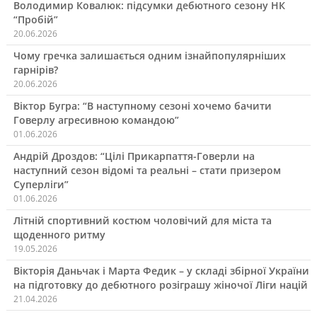
Володимир Ковалюк: підсумки дебютного сезону НК
“Пробій”
20.06.2026
Чому гречка залишається одним ізнайпопулярніших
гарнірів?
20.06.2026
Віктор Бугра: “В наступному сезоні хочемо бачити
Говерлу агресивною командою”
01.06.2026
Андрій Дроздов: “Цілі Прикарпаття-Говерли на
наступний сезон відомі та реальні – стати призером
Суперліги”
01.06.2026
Літній спортивний костюм чоловічий для міста та
щоденного ритму
19.05.2026
Вікторія Даньчак і Марта Федик – у складі збірної України
на підготовку до дебютного розіграшу жіночої Ліги націй
21.04.2026