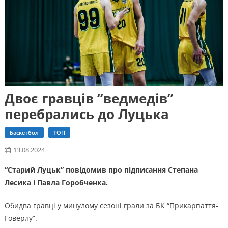
Двоє гравців “ведмедів”
перебрались до Луцька
Баскетбол
ТОП
13.08.2024
“Старий Луцьк” повідомив про підписання Степана
Лесика і Павла Горобченка.
Обидва гравці у минулому сезоні грали за БК “Прикарпаття-
Говерлу”.