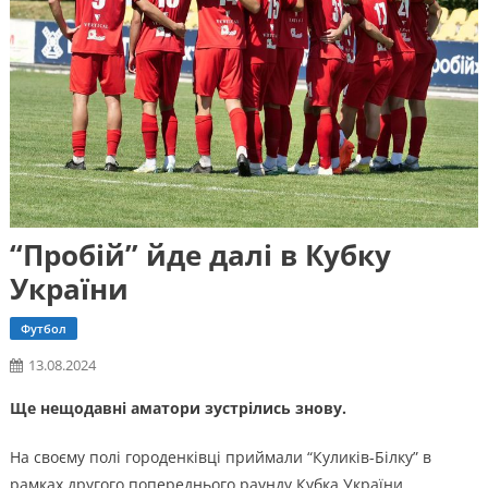
“Пробій” йде далі в Кубку
України
Футбол
13.08.2024
Ще нещодавні аматори зустрілись знову.
На своєму полі городенківці приймали “Куликів-Білку” в
рамках другого попереднього раунду Кубка України.