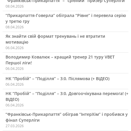
“Франківськ-Прикарпаття” – “срібний” призер Суперліги
08.04.2026
“Прикарпаття-Говерла” обіграла “Рівне” і перевела серію
у третю гру
08.04.2026
Як знайти свій формат тренувань і не втратити
мотивацію
06.04.2026
Володимир Ковалюк – кращий тренер 21 туру VBET
Першої ліги!
06.04.2026
НК “Пробій” – “Поділля” – 3:0. Післямова (+ ВІДЕО)
06.04.2026
НК “Пробій” – “Поділля” – 3:0. Довгоочікувана перемога! (+
ВІДЕО)
06.04.2026
“Франківськ-Прикарпаття” обіграв “ІнтерХім” і пробився у
фінал Суперліги
27.03.2026