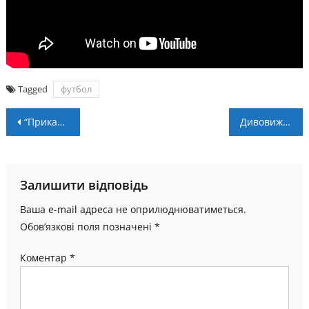
Tagged
футбол
Навігація
“Прикарпаття” – “Буковина” – 0:1. Післямова
Дивовижні нічні перегони: Гран-прі Сінгапуру 2024
записів
Залишити відповідь
Ваша e-mail адреса не оприлюднюватиметься.
Обов’язкові поля позначені
*
Коментар
*