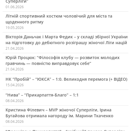
Суперліги”
01.06.2026
Літній спортивний костюм чоловічий для міста та
щоденного ритму
19.05.2026
Вікторія Даньчак і Марта Федик – у складі збірної України
на підготовку до дебютного розіграшу жіночої Ліги націй
21.04.2026
Юрій Процюк: “Філософія клубу — розвиток молодих
гравчинь — повністю виправдовує себе”
21.04.2026
НК “Пробій” – “ЮКСА” – 1:0. Великодня перемога (+ ВІДЕО)
15.04.2026
“Нива” – “Прикарпаття-Благо” – 1:1
08.04.2026
Кристина Філевич – MVP жіночої Суперліги, Ірина
Бугайова отримала нагороду ім. Марини Ткаченко
08.04.2026