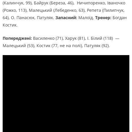
(Калинчук, 99), Байрук (Береза, 46), Ничипоренко, Іваночко
(Рожко, 113), Малецький (Лебеденко, 63), Репета (Пилипчук,
64), О. Панасюк, Патуляк.
Запасний:
Малоїд.
Тренер:
Богдан
Костик.
Попереджені:
Василенко (71), Харук (81), І. Білий (118) —
Малецький (53), Костик (77, не на полі), Патуляк (92).