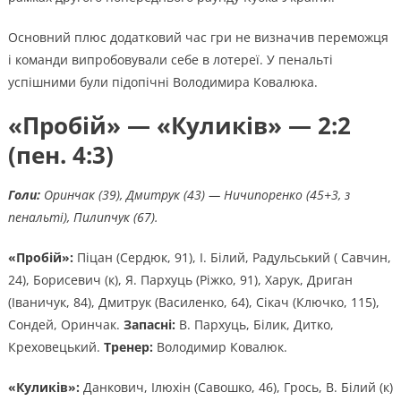
Основний плюс додатковий час гри не визначив переможця
і команди випробовували себе в лотереї. У пенальті
успішними були підопічні Володимира Ковалюка.
«Пробій» — «Куликів» — 2:2
(пен. 4:3)
Голи:
Оринчак (39), Дмитрук (43) — Ничипоренко (45+3, з
пенальті), Пилипчук (67).
«Пробій»:
Піцан (Сердюк, 91), І. Білий, Радульський ( Савчин,
24), Борисевич (к), Я. Пархуць (Ріжко, 91), Харук, Дриган
(Іваничук, 84), Дмитрук (Василенко, 64), Сікач (Ключко, 115),
Сондей, Оринчак.
Запасні:
В. Пархуць, Білик, Дитко,
Креховецький.
Тренер:
Володимир Ковалюк.
«Куликів»:
Данкович, Ілюхін (Савошко, 46), Грось, В. Білий (к)