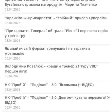
Бугайова отримала нагороду ім. Марини Ткаченко
08.04.2026
“Франківськ-Прикарпаття” – “срібний” призер Суперліги
08.04.2026
“Прикарпаття-Говерла” обіграла “Рівне” і перевела серію
у третю гру
08.04.2026
Як знайти свій формат тренувань і не втратити
мотивацію
06.04.2026
Володимир Ковалюк – кращий тренер 21 туру VBET
Першої ліги!
06.04.2026
НК “Пробій” – “Поділля” – 3:0. Післямова (+ ВІДЕО)
06.04.2026
НК “Пробій” – “Поділля” – 3:0. Довгоочікувана перемога! (+
ВІДЕО)
06.04.2026