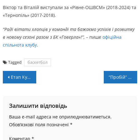
Віктор та Віталій виступали за «Рівне-ОШВСМ» (2018-2024) та
«Тернопіль» (2017-2018).
“Раді вітати хлопців у команді та бажаємо успіхів і розвитку
в новому сезоні разом з БК «Говерла»!”
, – пише
офіційна
спільнота клубу
.
Tagged
баскетбол
Навігація
Етап Кубку України 3х3 в Івано-Франківську: символічна команда
“Пробій” пройшов “Інгулець” у Кубку України
записів
Залишити відповідь
Ваша e-mail адреса не оприлюднюватиметься.
Обов’язкові поля позначені
*
Коментар
*