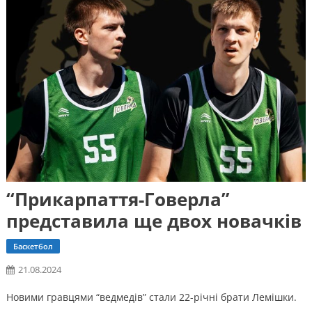
“Прикарпаття-Говерла”
представила ще двох новачків
Баскетбол
21.08.2024
Новими гравцями “ведмедів” стали 22-річні брати Лемішки.