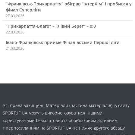
“Франківськ-Прикарпаття” обіграв “ІнтерХім” і пробився у
фінал Суперліги
27.03.2026
“Прикарпаття-Благо” – “Лівий Берег” – 0:0
22.03.2026
Івано-Франківськ прийме Фінал восьми Першої ліги
21.03.2026
Усі права захищені. Матеріали (частина матеріалів) із сайту
SPORT.IF.UA можуть використовуватися іншими
користувачами безкоштовно із обов’язковим активним
гіперпосиланням на SPORT.IF.UA не нижче другого абзацу