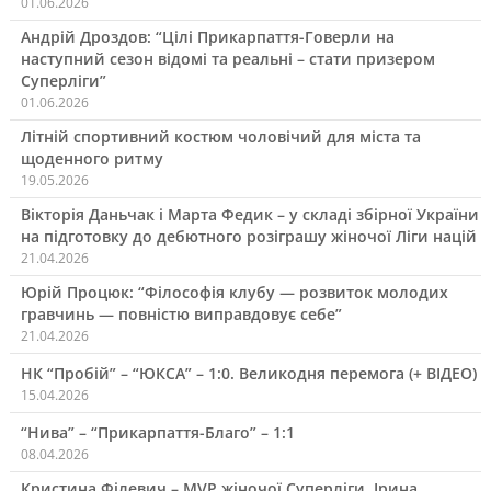
01.06.2026
Андрій Дроздов: “Цілі Прикарпаття-Говерли на
наступний сезон відомі та реальні – стати призером
Суперліги”
01.06.2026
Літній спортивний костюм чоловічий для міста та
щоденного ритму
19.05.2026
Вікторія Даньчак і Марта Федик – у складі збірної України
на підготовку до дебютного розіграшу жіночої Ліги націй
21.04.2026
Юрій Процюк: “Філософія клубу — розвиток молодих
гравчинь — повністю виправдовує себе”
21.04.2026
НК “Пробій” – “ЮКСА” – 1:0. Великодня перемога (+ ВІДЕО)
15.04.2026
“Нива” – “Прикарпаття-Благо” – 1:1
08.04.2026
Кристина Філевич – MVP жіночої Суперліги, Ірина