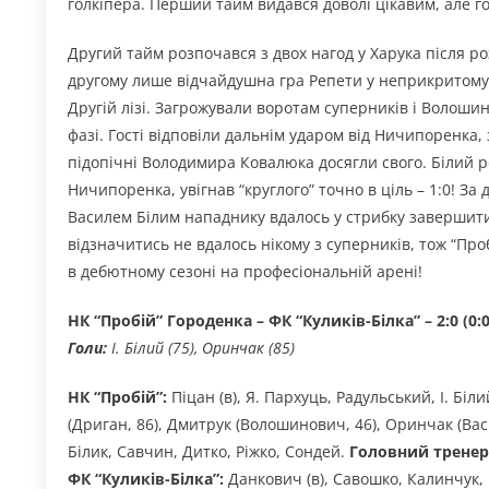
голкіпера. Перший тайм видався доволі цікавим, але голі
Другий тайм розпочався з двох нагод у Харука після р
другому лише відчайдушна гра Репети у неприкритому 
Другій лізі. Загрожували воротам суперників і Волоши
фазі. Гості відповіли дальнім ударом від Ничипоренка,
підопічні Володимира Ковалюка досягли свого. Білий р
Ничипоренка, увігнав “круглого” точно в ціль – 1:0! За
Василем Білим нападнику вдалось у стрибку завершити 
відзначитись не вдалось нікому з суперників, тож “Проб
в дебютному сезоні на професіональній арені!
НК “Пробій” Городенка
– ФК “Куликів-Білка” – 2:0 (0:0
Голи:
І. Білий (75), Оринчак (85)
НК “Пробій”:
Піцан (в), Я. Пархуць, Радульський, І. Біл
(Дриган, 86), Дмитрук (Волошинович, 46), Оринчак (Вас
Білик, Савчин, Дитко, Ріжко, Сондей.
Головний тренер
ФК “Куликів-Білка”:
Данкович (в), Савошко, Калинчук, 