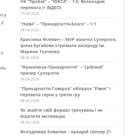
НК “Пробій” – “ЮКСА” – 1:0. Великодня
перемога (+ ВІДЕО)
15.04.2026
о у
 у
“Нива” – “Прикарпаття-Благо” – 1:1
08.04.2026
Кристина Філевич – MVP жіночої Суперліги,
Ірина Бугайова отримала нагороду ім.
Марини Ткаченко
 з
08.04.2026
“Франківськ-Прикарпаття” – “срібний”
іль
призер Суперліги
08.04.2026
“Прикарпаття-Говерла” обіграла “Рівне” і
перевела серію у третю гру
08.04.2026
Як знайти свій формат тренувань і не
втратити мотивацію
06.04.2026
Володимир Ковалюк – кращий тренер 21