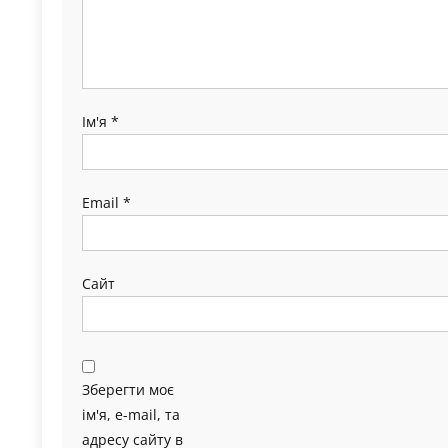
Ім'я
*
Email
*
Сайт
Зберегти моє
ім'я, e-mail, та
адресу сайту в