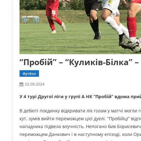
“Пробій” – “Куликів-Білка” –
Футбол
02.09.2024
У 4 турі Другої ліги у групі А НК “Пробій” вдома пр
В дебюті поєдинку відкривати лік голам у матчі могли 
кут, зумів вийти переможцем цієї дуелі. “Пробійці” в
нападника підвела влучність. Непогано бив Борисевич
переможцем Данкович і в наступному епізоді, коли Ор