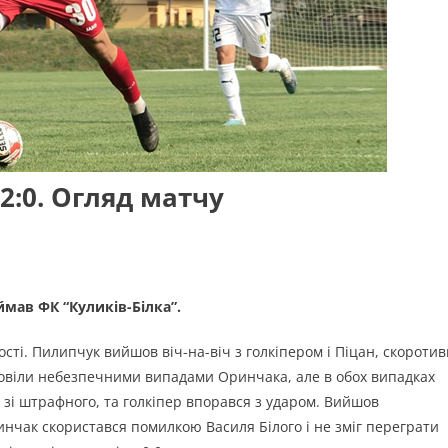
 2:0. Огляд матчу
иймав ФК “Куликів-Білка”.
гості. Пилипчук вийшов віч-на-віч з голкіпером і Піцан, скороти
ідповіли небезпечними випадами Оринчака, але в обох випадках
 зі штрафного, та голкіпер впорався з ударом. Вийшов
инчак скористався помилкою Василя Білого і не зміг переграти