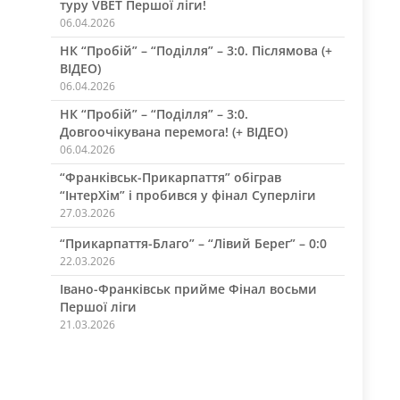
туру VBET Першої ліги!
06.04.2026
НК “Пробій” – “Поділля” – 3:0. Післямова (+
ВІДЕО)
06.04.2026
НК “Пробій” – “Поділля” – 3:0.
Довгоочікувана перемога! (+ ВІДЕО)
06.04.2026
“Франківськ-Прикарпаття” обіграв
“ІнтерХім” і пробився у фінал Суперліги
27.03.2026
“Прикарпаття-Благо” – “Лівий Берег” – 0:0
22.03.2026
Івано-Франківськ прийме Фінал восьми
Першої ліги
21.03.2026