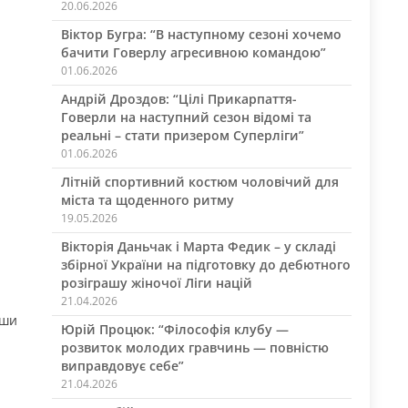
20.06.2026
Віктор Бугра: “В наступному сезоні хочемо
бачити Говерлу агресивною командою”
01.06.2026
Андрій Дроздов: “Цілі Прикарпаття-
Говерли на наступний сезон відомі та
реальні – стати призером Суперліги”
01.06.2026
Літній спортивний костюм чоловічий для
міста та щоденного ритму
19.05.2026
Вікторія Даньчак і Марта Федик – у складі
збірної України на підготовку до дебютного
розіграшу жіночої Ліги націй
21.04.2026
вши
Юрій Процюк: “Філософія клубу —
розвиток молодих гравчинь — повністю
виправдовує себе”
21.04.2026