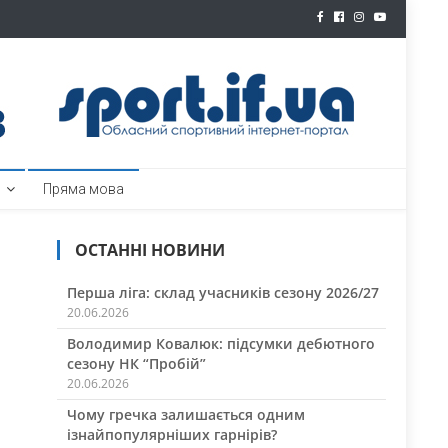
ртал
Пряма мова
ОСТАННІ НОВИНИ
Перша ліга: склад учасників сезону 2026/27
20.06.2026
Володимир Ковалюк: підсумки дебютного
сезону НК “Пробій”
20.06.2026
Чому гречка залишається одним
ізнайпопулярніших гарнірів?