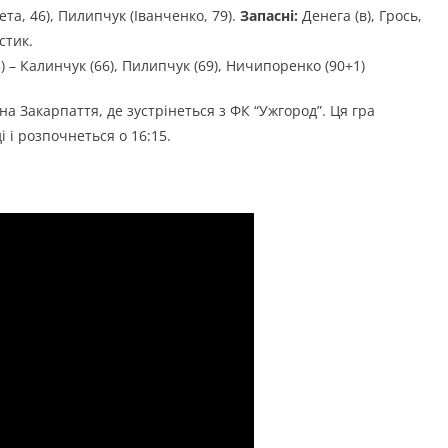
ета, 46), Пилипчук (Іванченко, 79).
Запасні:
Денега (в), Грось,
стик.
) – Калинчук (66), Пилипчук (69), Ничипоренко (90+1)
на Закарпаття, де зустрінеться з ФК “Ужгород”. Ця гра
і і розпочнеться о 16:15.