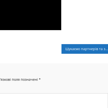
Шукаємо партнерів та запрошуємо до співпраці!
’язкові поля позначені
*