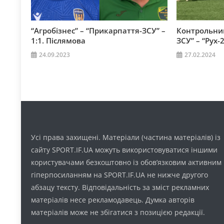
“Агробізнес” – “Прикарпаття-ЗСУ” –
Контрольний
1:1. Післямова
ЗСУ” – “Рух-2
24.09.2023
27.02.2024
Усі права захищені. Матеріали (частина матеріалів) із
сайту SPORT.IF.UA можуть використовуватися іншими
користувачами безкоштовно із обов’язковим активним
гіперпосиланням на SPORT.IF.UA не нижче другого
абзацу тексту. Відповідальність за зміст рекламних
матеріалів несе рекламодавець. Думка авторів
матеріалів може не збігатися з позицією редакції.