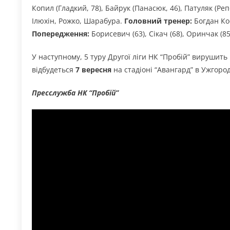
Копил (Гладкий, 78), Байрук (Панасюк, 46), Патуляк (Реп
Ілюхін, Рожко, Шарабура.
Головний тренер:
Богдан Ко
Попередження:
Борисевич (63), Сікач (68), Оринчак (85
У наступному, 5 туру Другої ліги НК “Пробій” вирушить 
відбудеться
7 вересня
на стадіоні “Авангард” в Ужгород
Пресслужба НК “Пробій”