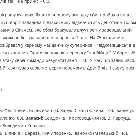
в так і не приніс – 0:0.
озіграшу кутових. Якщо у першому випадку м’яч пройшов вище, т
куті воріт завадила півзахиснику відзначитись дебютним голом
нович з Сікачем, але обом бракувало влучності у завершальній
 з яким не без складнощів впорався Піцан. На 75-ій хвилині
озібрався у карному майданчику суперника і, “відклеївшись” від
 десять хвилин Оринчак подвоїв перевагу “пробійців”. У боротьбі
атаку своєї команди результативно – 2:0! У час, що залишився,
ій” святкував свою четверту перемогу в Другій лізі і сьому посп
)
ий, Феліпович, Борисевич (к), Харук, Сікач (Ключко, 73), Іваничук
иленко, 88).
Запасні:
Сердюк (в), Креховецький (в), В. Пархуць,
:
Володимир Ковалюк
В. Білий (к), Береза, Ничипоренко, Іваночко (Малецький, 46),