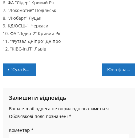
6. ФА “Лідер” Кривий Ріг
7. “Локомотив” Подільськ
8. “Любарт” Луцьк
9. КДЮСШ-1 Черкаси
10. ФА “Лідер-2” Кривий Ріг
11. “Футзал Дніпро” Дніпро
12. “КІВС-in.IT” Львів
Навігація
“Суха Балка” – “Ураган”: пряма трансляція
Юна франківка стала переможницею чемпіонату ФСТ “Україна” з дзюдо
записів
Залишити відповідь
Ваша e-mail адреса не оприлюднюватиметься.
Обов’язкові поля позначені
*
Коментар
*