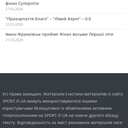
фінал Суперліги
27.03.2026
“Прикарпаття-Благо” – “Лівий Берег” – 0:0
22.03.2026
Івано-Франківськ прийме Фінал восьми Першої ліги
21.03.2026
Усі права захищені. Матеріали (частина матеріалів) із сайту
SPORT.IF.UA можуть використовуватися іншими
користувачами безкоштовно із обов’язковим активним
гіперпосиланням на SPORT.IF.UA не нижче другого абзацу
тексту. Відповідальність за зміст рекламних матеріалів несе