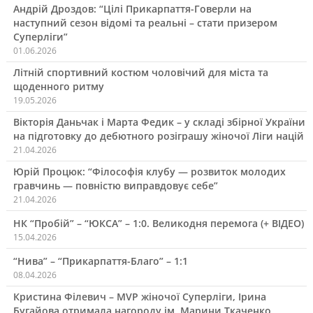
Андрій Дроздов: “Цілі Прикарпаття-Говерли на
наступний сезон відомі та реальні – стати призером
Суперліги”
01.06.2026
Літній спортивний костюм чоловічий для міста та
щоденного ритму
19.05.2026
Вікторія Даньчак і Марта Федик – у складі збірної України
на підготовку до дебютного розіграшу жіночої Ліги націй
21.04.2026
Юрій Процюк: “Філософія клубу — розвиток молодих
гравчинь — повністю виправдовує себе”
21.04.2026
НК “Пробій” – “ЮКСА” – 1:0. Великодня перемога (+ ВІДЕО)
15.04.2026
“Нива” – “Прикарпаття-Благо” – 1:1
08.04.2026
Кристина Філевич – MVP жіночої Суперліги, Ірина
Бугайова отримала нагороду ім. Марини Ткаченко