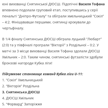
юні вихованці Снятинської ДЮСШ. Підопічні
Василя Тофана
впевнено подолали груповий етап, поступившись у серії
пенальті “Дніпро-Футзалу” та обіграли хмельницький “Сокіл”
– 4:2. Фінішувавши першими, снятинці крокували до
чертьфіналу.
В 1/4 фіналу Снятинська ДЮСШ обіграла луцький “Любарт”
(2:0) та у півфіналі програли “Вікторії” з Роздільної – 0:2. У
матчі за 3 місце вихованці Василя Тофана здолали ДЮСШ
Хмільник – 2:0. Таким чином, снятинські футзалісти здобули
бронзові нагороди Кубка ліги!
Підсумкове становище команд Кубка ліги U-11:
1. “Сокіл” Хмельницький
2. “Вікторія” Роздільна
3. Снятинська ДЮСШ
4. ДЮСШ Хмільник
5. “Форвард” Запоріжжя