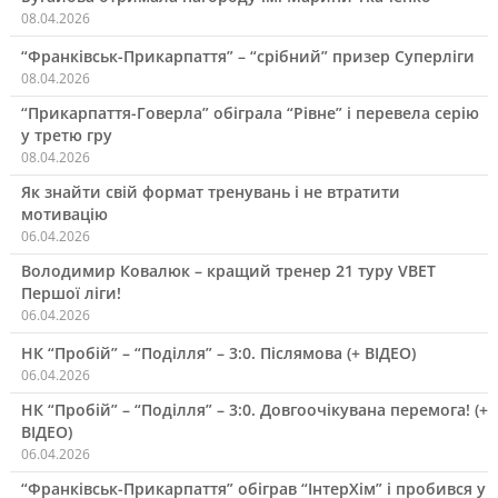
08.04.2026
“Франківськ-Прикарпаття” – “срібний” призер Суперліги
08.04.2026
“Прикарпаття-Говерла” обіграла “Рівне” і перевела серію
у третю гру
08.04.2026
Як знайти свій формат тренувань і не втратити
мотивацію
06.04.2026
Володимир Ковалюк – кращий тренер 21 туру VBET
Першої ліги!
06.04.2026
НК “Пробій” – “Поділля” – 3:0. Післямова (+ ВІДЕО)
06.04.2026
НК “Пробій” – “Поділля” – 3:0. Довгоочікувана перемога! (+
ВІДЕО)
06.04.2026
“Франківськ-Прикарпаття” обіграв “ІнтерХім” і пробився у