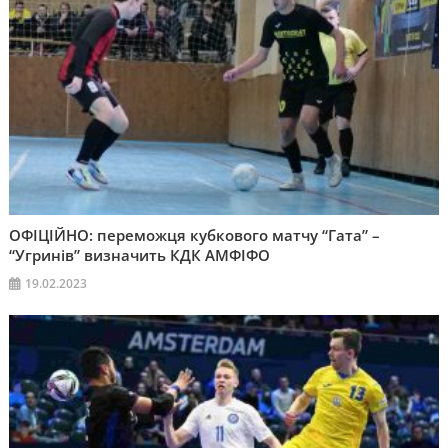
ОФІЦІЙНО: переможця кубкового матчу “Гата” –
“Угринів” визначить КДК АМФІФО
19.02.2023