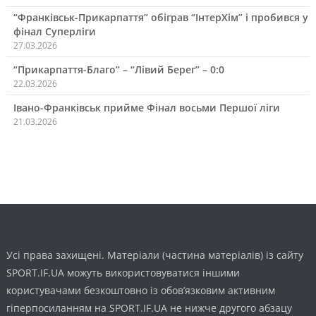
“Франківськ-Прикарпаття” обіграв “ІнтерХім” і пробився у
фінал Суперліги
27.03.2026
“Прикарпаття-Благо” – “Лівий Берег” – 0:0
22.03.2026
Івано-Франківськ прийме Фінал восьми Першої ліги
21.03.2026
Усі права захищені. Матеріали (частина матеріалів) із сайту
SPORT.IF.UA можуть використовуватися іншими
користувачами безкоштовно із обов’язковим активним
гіперпосиланням на SPORT.IF.UA не нижче другого абзацу