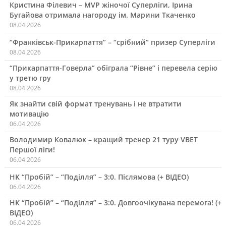
Кристина Філевич – MVP жіночої Суперліги, Ірина
Бугайова отримала нагороду ім. Марини Ткаченко
08.04.2026
“Франківськ-Прикарпаття” – “срібний” призер Суперліги
08.04.2026
“Прикарпаття-Говерла” обіграла “Рівне” і перевела серію
у третю гру
08.04.2026
Як знайти свій формат тренувань і не втратити
мотивацію
06.04.2026
Володимир Ковалюк – кращий тренер 21 туру VBET
Першої ліги!
06.04.2026
НК “Пробій” – “Поділля” – 3:0. Післямова (+ ВІДЕО)
06.04.2026
НК “Пробій” – “Поділля” – 3:0. Довгоочікувана перемога! (+
ВІДЕО)
06.04.2026