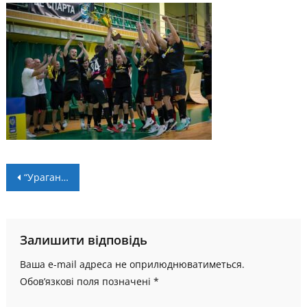
Навігація
“Ураган” тріумфував у “Кубку Нескорених”
записів
Залишити відповідь
Ваша e-mail адреса не оприлюднюватиметься.
Обов’язкові поля позначені
*