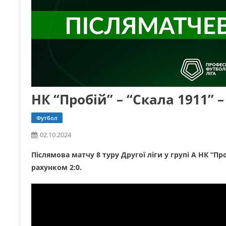
НК “Пробій” – “Скала 1911” 
Футбол
02.10.2024
Післямова матчу 8 туру Другої ліги у групі А НК “П
рахунком 2:0.