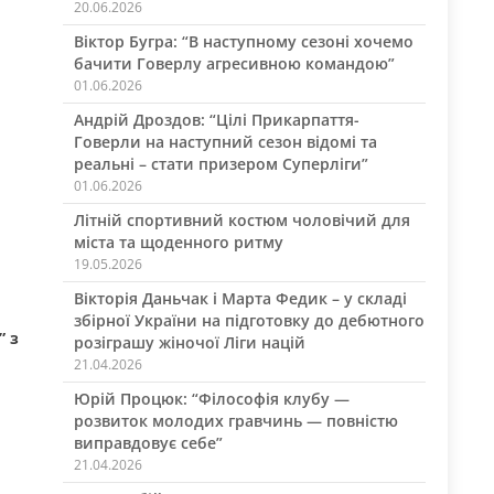
20.06.2026
Віктор Бугра: “В наступному сезоні хочемо
бачити Говерлу агресивною командою”
01.06.2026
Андрій Дроздов: “Цілі Прикарпаття-
Говерли на наступний сезон відомі та
реальні – стати призером Суперліги”
01.06.2026
Літній спортивний костюм чоловічий для
міста та щоденного ритму
19.05.2026
Вікторія Даньчак і Марта Федик – у складі
збірної України на підготовку до дебютного
” з
розіграшу жіночої Ліги націй
21.04.2026
Юрій Процюк: “Філософія клубу —
розвиток молодих гравчинь — повністю
виправдовує себе”
21.04.2026