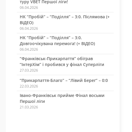
туру VBET Першої ліги!
06.04.2026
НК “Пробій” – “Поділля” – 3:0. Післямова (+
ВІДЕО)
06.04.2026
НК “Пробій” – “Поділля” – 3:0.
Довгоочікувана перемога! (+ ВІДЕО)
06.04.2026
“Франківськ-Прикарпаття” обіграв
“ІнтерХім” і пробився у фінал Суперліги
27.03.2026
“Прикарпаття-Благо” – “Лівий Берег” – 0:0
22.03.2026
Івано-Франківськ прийме Фінал восьми
Першої ліги
21.03.2026