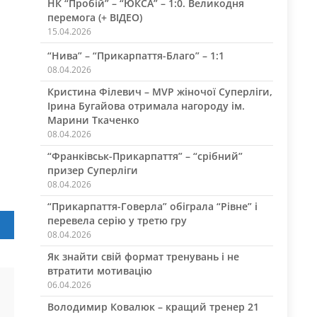
НК “Пробій” – “ЮКСА” – 1:0. Великодня
перемога (+ ВІДЕО)
15.04.2026
“Нива” – “Прикарпаття-Благо” – 1:1
08.04.2026
Кристина Філевич – MVP жіночої Суперліги,
Ірина Бугайова отримала нагороду ім.
Марини Ткаченко
08.04.2026
“Франківськ-Прикарпаття” – “срібний”
призер Суперліги
08.04.2026
“Прикарпаття-Говерла” обіграла “Рівне” і
перевела серію у третю гру
08.04.2026
Як знайти свій формат тренувань і не
втратити мотивацію
06.04.2026
Володимир Ковалюк – кращий тренер 21