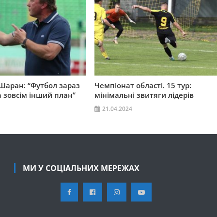
аран: “Футбол зараз
Чемпіонат області. 15 тур:
а зовсім інший план”
мінімальні звитяги лідерів
21.04.2024
МИ У СОЦІАЛЬНИХ МЕРЕЖАХ