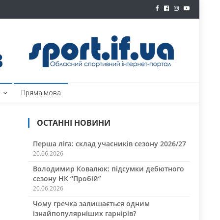
ртал
Пряма мова
ОСТАННІ НОВИНИ
Перша ліга: склад учасників сезону 2026/27
20.06.2026
Володимир Ковалюк: підсумки дебютного
сезону НК “Пробій”
20.06.2026
Чому гречка залишається одним
ізнайпопулярніших гарнірів?