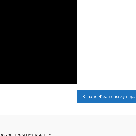
В Івано-Франківську відбувся “Меморіал ветеранів Прикарпатського футболу”
’язкові поля позначені
*