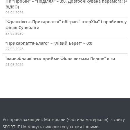
НК “Пробій” – “Поділля” – 3:0. Довгоочікувана перемога! (+
ВІДЕО)
06.04.2026
“Франківськ-Прикарпаття” обіграв “ІнтерХім” і пробився у
фінал Суперліги
27.03.2026
“Прикарпаття-Благо” – “Лівий Берег” – 0:0
22.03.2026
Івано-Франківськ прийме Фінал восьми Першої ліги
21.03.2026
Усі права захищені. Матеріали (частина матеріалів) із сайту
SPORT.IF.UA можуть використовуватися іншими