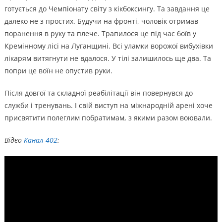
готується до Чемпіонату світу з кікбоксингу. Та завдання це
далеко не з простих. Будучи на фронті, чоловік отримав
поранення в руку та плече. Трапилося це під час боїв у
Кремінному лісі на Луганщині. Всі уламки ворожої вибухівки
лікарям витягнути не вдалося. У тілі залишилось ще два. Та
попри це воїн не опустив руки.
Після довгої та складної реабілітації він повернувся до
служби і тренувань. І свій виступ на міжнародній арені хоче
присвятити полеглим побратимам, з якими разом воювали.
Відео
Канал 402
: