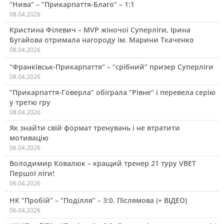
“Нива” – “Прикарпаття-Благо” – 1:1
08.04.2026
Кристина Філевич – MVP жіночої Суперліги, Ірина
Бугайова отримала нагороду ім. Марини Ткаченко
08.04.2026
“Франківськ-Прикарпаття” – “срібний” призер Суперліги
08.04.2026
“Прикарпаття-Говерла” обіграла “Рівне” і перевела серію
у третю гру
08.04.2026
Як знайти свій формат тренувань і не втратити
мотивацію
06.04.2026
Володимир Ковалюк – кращий тренер 21 туру VBET
Першої ліги!
06.04.2026
НК “Пробій” – “Поділля” – 3:0. Післямова (+ ВІДЕО)
06.04.2026