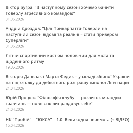
Віктор Бугра: “В наступному сезоні хочемо бачити
Говерлу агресивною командою”
01.06.2026
Андрій Дроздов: “Цілі Прикарпаття-Говерли на
наступний сезон відомі та реальні – стати призером
Суперліги”
01.06.2026
Літній спортивний костюм чоловічий для міста та
щоденного ритму
19.05.2026
Вікторія Даньчак і Марта Федик – у складі збірної України
на підготовку до дебютного розіграшу жіночої Ліги націй
21.04.2026
Юрій Процюк: “Філософія клубу — розвиток молодих
гравчинь — повністю виправдовує себе”
21.04.2026
НК “Пробій” – “ЮКСА” – 1:0. Великодня перемога (+ ВІДЕО)
15.04.2026