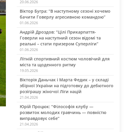
20.06.2026
Віктор Бугра: “В наступному сезоні хочемо
бачити Говерлу агресивною командою”
01.06.2026
Андрій Дроздов: “Цілі Прикарпаття-
Говерли на наступний сезон відомі та
реальні – стати призером Суперліги”
01.06.2026
Літній спортивний костюм чоловічий для
міста та щоденного ритму
19.05.2026
Вікторія Даньчак і Марта Федик – у складі
збірної України на підготовку до дебютного
розіграшу жіночої Ліги націй
21.04.2026
Юрій Процюк: “Філософія клубу —
розвиток молодих гравчинь — повністю
виправдовує себе”
21.04.2026