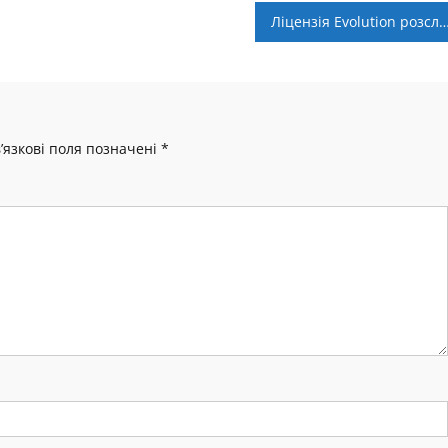
Ліцензія Evolution розслідується Комісією з азартних ігор; ціна 
’язкові поля позначені
*