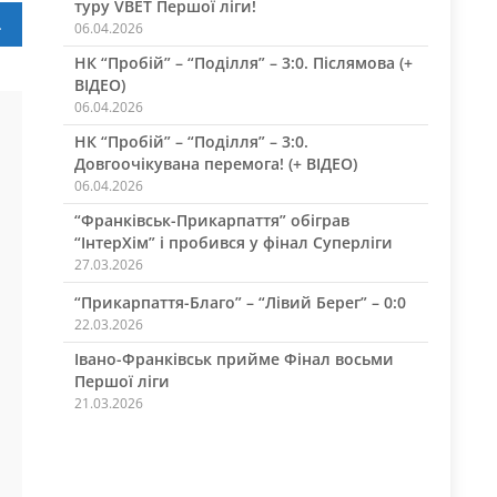
туру VBET Першої ліги!
акцій падає
06.04.2026
НК “Пробій” – “Поділля” – 3:0. Післямова (+
ВІДЕО)
06.04.2026
НК “Пробій” – “Поділля” – 3:0.
Довгоочікувана перемога! (+ ВІДЕО)
06.04.2026
“Франківськ-Прикарпаття” обіграв
“ІнтерХім” і пробився у фінал Суперліги
27.03.2026
“Прикарпаття-Благо” – “Лівий Берег” – 0:0
22.03.2026
Івано-Франківськ прийме Фінал восьми
Першої ліги
21.03.2026