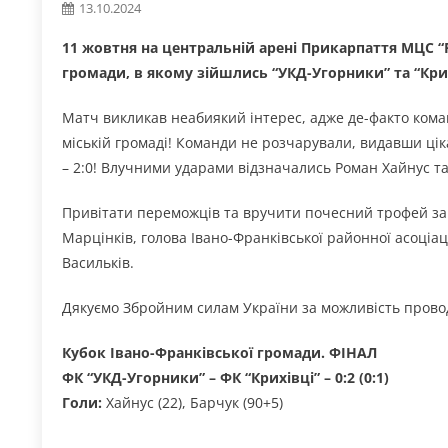
13.10.2024
11 жовтня на центральній арені Прикарпаття МЦС “
громади, в якому зійшлись “УКД-Угорники” та “Крих
Матч викликав неабиякий інтерес, адже де-факто ком
міській громаді! Команди не розчарували, видавши ці
– 2:0! Влучними ударами відзначались Роман Хайнус та
Привітати переможців та вручити почесний трофей зав
Марцінків, голова Івано-Франківської районної асоціа
Васильків.
Дякуємо Збройним силам України за можливість провод
Кубок Івано-Франківської громади. ФІНАЛ
ФК “УКД-Угорники” – ФК “Крихівці” – 0:2 (0:1)
Голи:
Хайнус (22), Барчук (90+5)