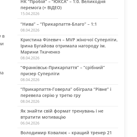
НК “Пробій” – “ЮКСА” – 1:0. Великодня
перемога (+ ВІДЕО)
15.04.2026
“Нива” – “Прикарпаття-Благо” – 1:1
08.04.2026
 в
Кристина Філевич – MVP жіночої Суперліги,
ни
Ірина Бугайова отримала нагороду ім.
Марини Ткаченко
08.04.2026
“Франківськ-Прикарпаття” – “срібний”
ла
призер Суперліги
08.04.2026
“Прикарпаття-Говерла” обіграла “Рівне” і
перевела серію у третю гру
08.04.2026
Як знайти свій формат тренувань і не
втратити мотивацію
06.04.2026
Володимир Ковалюк – кращий тренер 21