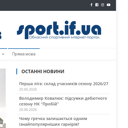
ртал
Пряма мова
ОСТАННІ НОВИНИ
Перша ліга: склад учасників сезону 2026/27
20.06.2026
Володимир Ковалюк: підсумки дебютного
сезону НК “Пробій”
20.06.2026
Чому гречка залишається одним
ізнайпопулярніших гарнірів?