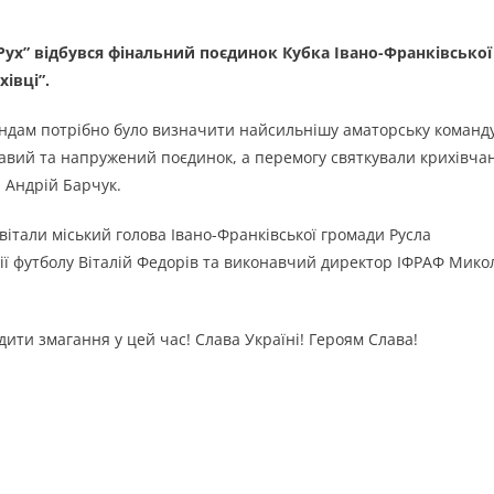
Рух” відбувся фінальний поєдинок Кубка Івано-Франківської
івці”.
андам потрібно було визначити найсильнішу аматорську команду
кавий та напружений поєдинок, а перемогу святкували крихівча
 Андрій Барчук.
італи міський голова Івано-Франківської громади Русла
ції футболу Віталій Федорів та виконавчий директор ІФРАФ Мико
ити змагання у цей час! Слава Україні! Героям Слава!