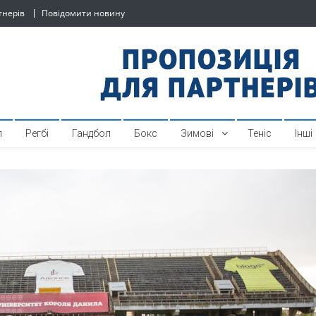
тнерів
Повідомити новину
й спортивний інтернет-по
л
Регбі
Гандбол
Бокс
Зимові
Теніс
Інші