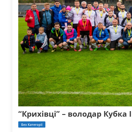
“Крихівці” – володар Кубка 
Без Категорії