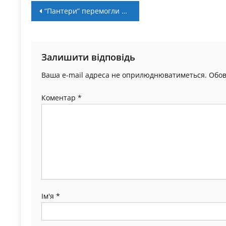
Навігація
“Пантери” перемогли в першому матчі у Вінниці
записів
Залишити відповідь
Ваша e-mail адреса не оприлюднюватиметься.
Обов
Коментар
*
Ім'я
*