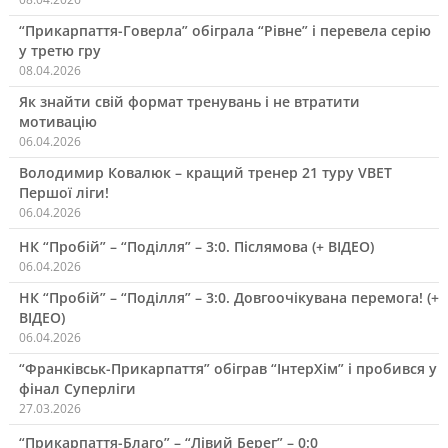
“Прикарпаття-Говерла” обіграла “Рівне” і перевела серію
у третю гру
08.04.2026
Як знайти свій формат тренувань і не втратити
мотивацію
06.04.2026
Володимир Ковалюк – кращий тренер 21 туру VBET
Першої ліги!
06.04.2026
НК “Пробій” – “Поділля” – 3:0. Післямова (+ ВІДЕО)
06.04.2026
НК “Пробій” – “Поділля” – 3:0. Довгоочікувана перемога! (+
ВІДЕО)
06.04.2026
“Франківськ-Прикарпаття” обіграв “ІнтерХім” і пробився у
фінал Суперліги
27.03.2026
“Прикарпаття-Благо” – “Лівий Берег” – 0:0