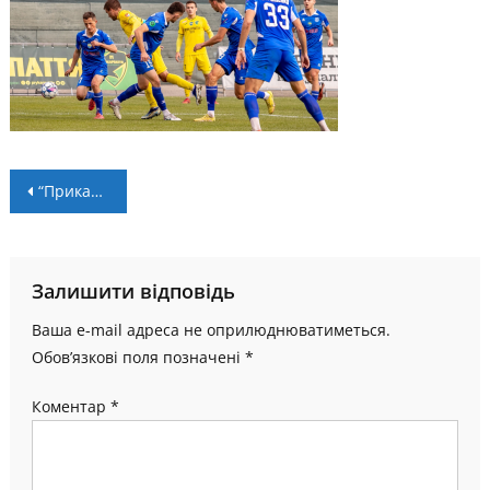
Навігація
“Прикарпаття” – “Поділля” – 2:0. Огляд матчу
записів
Залишити відповідь
Ваша e-mail адреса не оприлюднюватиметься.
Обов’язкові поля позначені
*
Коментар
*