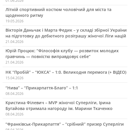
01.06.2026
Літній спортивний костюм чоловічий для міста та
щоденного ритму
19.05.2026
Вікторія Даньчак і Марта Федик – у складі збірної України
на підготовку до дебютного розіграшу жіночої Ліги націй
21.04.2026
Юрій Процюк: “Філософія клубу — розвиток молодих
гравчинь — повністю виправдовує себе”
21.04.2026
НК “Пробій” – “ЮКСА” – 1:0. Великодня перемога (+ ВІДЕО)
15.04.2026
“Нива” – “Прикарпаття-Благо” – 1:1
08.04.2026
Кристина Філевич – MVP жіночої Суперліги, Ірина
Бугайова отримала нагороду ім. Марини Ткаченко
08.04.2026
“Франківськ-Прикарпаття” – “срібний” призер Суперліги
08.04.2026