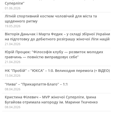
Суперліги”
01.06.2026
Літній спортивний костюм чоловічий для міста та
щоденного ритму
19.05.2026
Вікторія Даньчак і Марта Федик – у складі збірної України
на підготовку до дебютного розіграшу жіночої Ліги націй
21.04.2026
Юрій Процюк: “Філософія клубу — розвиток молодих
гравчинь — повністю виправдовує себе”
21.04.2026
НК “Пробій” – “ЮКСА” – 1:0. Великодня перемога (+ ВІДЕО)
15.04.2026
“Нива” – “Прикарпаття-Благо” – 1:1
08.04.2026
Кристина Філевич – MVP жіночої Суперліги, Ірина
Бугайова отримала нагороду ім. Марини Ткаченко
08.04.2026