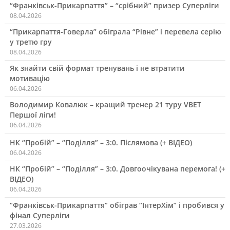
“Франківськ-Прикарпаття” – “срібний” призер Суперліги
08.04.2026
“Прикарпаття-Говерла” обіграла “Рівне” і перевела серію
у третю гру
08.04.2026
Як знайти свій формат тренувань і не втратити
мотивацію
06.04.2026
Володимир Ковалюк – кращий тренер 21 туру VBET
Першої ліги!
06.04.2026
НК “Пробій” – “Поділля” – 3:0. Післямова (+ ВІДЕО)
06.04.2026
НК “Пробій” – “Поділля” – 3:0. Довгоочікувана перемога! (+
ВІДЕО)
06.04.2026
“Франківськ-Прикарпаття” обіграв “ІнтерХім” і пробився у
фінал Суперліги
27.03.2026