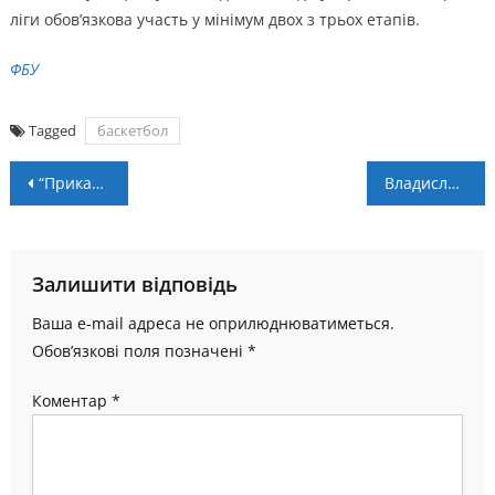
ліги обов’язкова участь у мінімум двох з трьох етапів.
ФБУ
Tagged
баскетбол
Навігація
“Прикарпаття-Говерла” – “Київ-Баскет” – 74:77, 63:82. Післямова
Владислав Феліпович: “Мені важливі командні результати, хоча асисти це теж добре”
записів
Залишити відповідь
Ваша e-mail адреса не оприлюднюватиметься.
Обов’язкові поля позначені
*
Коментар
*