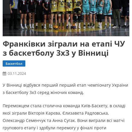
Франківки зіграли на етапі ЧУ
з баскетболу 3х3 у Вінниці
Баскетбол
03.11.2024
У Вінниці відбувся перший перший етап чемпіонату України
з баскетболу 3х3 серед жіночих команд.
Переможцем стала столична команда Київ-Баскету, в складі
якої зіграли Вікторія Карєва, Єлизавета Радловська,
Олександр Семенчук та Анна Сугак. Вони виграли всі матчі
групового етапу і здобули перемогу у фіналі проти