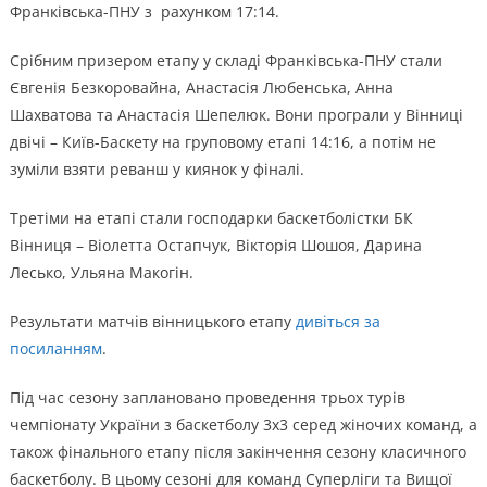
Франківська-ПНУ з рахунком 17:14.
Срібним призером етапу у складі Франківська-ПНУ стали
Євгенія Безкоровайна, Анастасія Любенська, Анна
Шахватова та Анастасія Шепелюк. Вони програли у Вінниці
двічі – Київ-Баскету на груповому етапі 14:16, а потім не
зуміли взяти реванш у киянок у фіналі.
Третіми на етапі стали господарки баскетболістки БК
Вінниця – Віолетта Остапчук, Вікторія Шошоя, Дарина
Лесько, Ульяна Макогін.
Результати матчів вінницького етапу
дивіться за
посиланням
.
Під час сезону заплановано проведення трьох турів
чемпіонату України з баскетболу 3х3 серед жіночих команд, а
також фінального етапу після закінчення сезону класичного
баскетболу. В цьому сезоні для команд Суперліги та Вищої