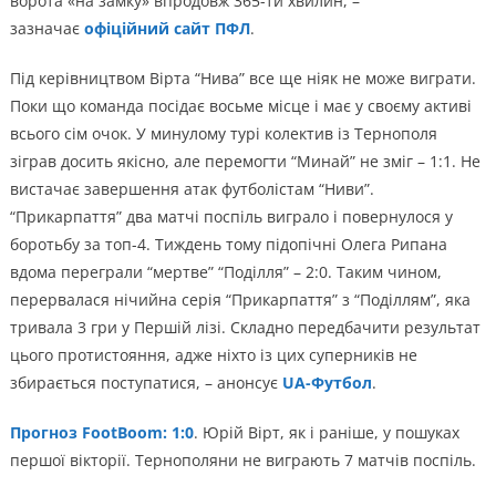
ворота «на замку» впродовж 365-ти хвилин, –
зазначає
офіційний сайт ПФЛ
.
Під керівництвом Вірта “Нива” все ще ніяк не може виграти.
Поки що команда посідає восьме місце і має у своєму активі
всього сім очок. У минулому турі колектив із Тернополя
зіграв досить якісно, але перемогти “Минай” не зміг – 1:1. Не
вистачає завершення атак футболістам “Ниви”.
“Прикарпаття” два матчі поспіль виграло і повернулося у
боротьбу за топ-4. Тиждень тому підопічні Олега Рипана
вдома переграли “мертве” “Поділля” – 2:0. Таким чином,
перервалася нічийна серія “Прикарпаття” з “Поділлям”, яка
тривала 3 гри у Першій лізі. Складно передбачити результат
цього протистояння, адже ніхто із цих суперників не
збирається поступатися, – анонсує
UA-Футбол
.
Прогноз FootBoom: 1:0
. Юрій Вірт, як і раніше, у пошуках
першої вікторії. Тернополяни не виграють 7 матчів поспіль.