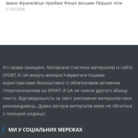
Івано-Франківськ прийме Фінал восьми Першої ліги
21.03.2026
Усі права захищені. Матеріали (частина матеріалів) із сайту
SPORT.IF.UA можуть використовуватися іншими
користувачами безкоштовно із обов’язковим активним
гіперпосиланням на SPORT.IF.UA не нижче другого абзацу
тексту. Відповідальність за зміст рекламних матеріалів несе
рекламодавець. Думка авторів матеріалів може не збігатися
з позицією редакції.
МИ У СОЦІАЛЬНИХ МЕРЕЖАХ