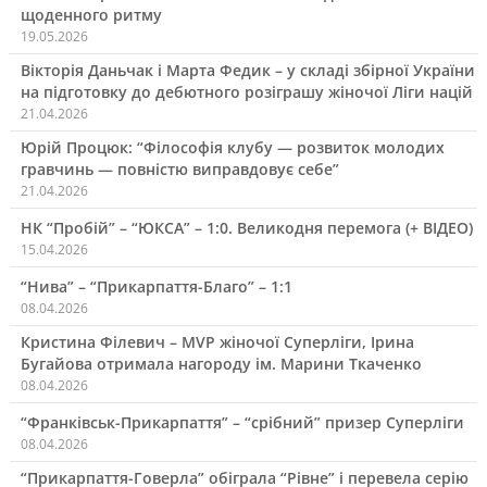
щоденного ритму
19.05.2026
Вікторія Даньчак і Марта Федик – у складі збірної України
на підготовку до дебютного розіграшу жіночої Ліги націй
21.04.2026
Юрій Процюк: “Філософія клубу — розвиток молодих
гравчинь — повністю виправдовує себе”
21.04.2026
НК “Пробій” – “ЮКСА” – 1:0. Великодня перемога (+ ВІДЕО)
15.04.2026
“Нива” – “Прикарпаття-Благо” – 1:1
08.04.2026
Кристина Філевич – MVP жіночої Суперліги, Ірина
Бугайова отримала нагороду ім. Марини Ткаченко
08.04.2026
“Франківськ-Прикарпаття” – “срібний” призер Суперліги
08.04.2026
“Прикарпаття-Говерла” обіграла “Рівне” і перевела серію