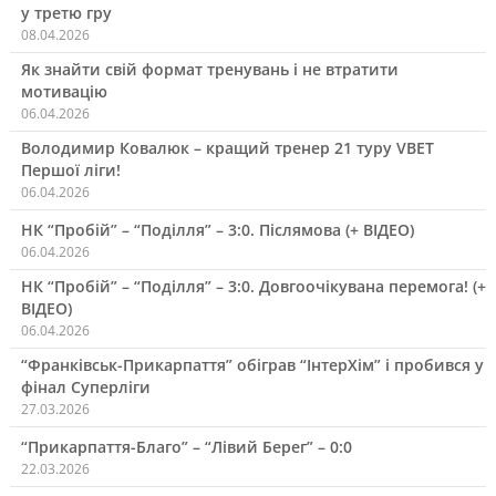
у третю гру
08.04.2026
Як знайти свій формат тренувань і не втратити
мотивацію
06.04.2026
Володимир Ковалюк – кращий тренер 21 туру VBET
Першої ліги!
06.04.2026
НК “Пробій” – “Поділля” – 3:0. Післямова (+ ВІДЕО)
06.04.2026
НК “Пробій” – “Поділля” – 3:0. Довгоочікувана перемога! (+
ВІДЕО)
06.04.2026
“Франківськ-Прикарпаття” обіграв “ІнтерХім” і пробився у
фінал Суперліги
27.03.2026
“Прикарпаття-Благо” – “Лівий Берег” – 0:0
22.03.2026