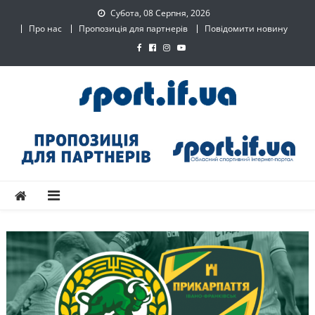
Skip
Субота, 08 Серпня, 2026
to
Про нас
Пропозиція для партнерів
Повідомити новину
content
SPORT.IF.UA – Обласний
Обласний спортивний інтернет-портал
спортивний інтернет-
портал