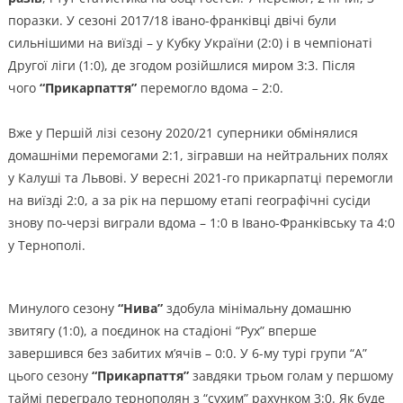
поразки. У сезоні 2017/18 івано-франківці двічі були
сильнішими на виїзді – у Кубку України (2:0) і в чемпіонаті
Другої ліги (1:0), де згодом розійшлися миром 3:3. Після
чого
“Прикарпаття”
перемогло вдома – 2:0.
Вже у Першій лізі сезону 2020/21 суперники обмінялися
домашніми перемогами 2:1, зігравши на нейтральних полях
у Калуші та Львові. У вересні 2021-го прикарпатці перемогли
на виїзді 2:0, а за рік на першому етапі географічні сусіди
знову по-черзі виграли вдома – 1:0 в Івано-Франківську та 4:0
у Тернополі.
Минулого сезону
“Нива”
здобула мінімальну домашню
звитягу (1:0), а поєдинок на стадіоні “Рух” вперше
завершився без забитих м’ячів – 0:0. У 6-му турі групи “А”
цього сезону
“Прикарпаття”
завдяки трьом голам у першому
таймі переграло тернополян з “сухим” рахунком 3:0. Як буде