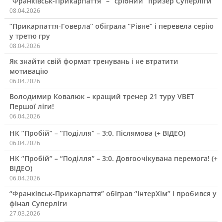
“Франківськ-Прикарпаття” – “срібний” призер Суперліги
08.04.2026
“Прикарпаття-Говерла” обіграла “Рівне” і перевела серію
у третю гру
08.04.2026
Як знайти свій формат тренувань і не втратити
мотивацію
06.04.2026
Володимир Ковалюк – кращий тренер 21 туру VBET
Першої ліги!
06.04.2026
НК “Пробій” – “Поділля” – 3:0. Післямова (+ ВІДЕО)
06.04.2026
НК “Пробій” – “Поділля” – 3:0. Довгоочікувана перемога! (+
ВІДЕО)
06.04.2026
“Франківськ-Прикарпаття” обіграв “ІнтерХім” і пробився у
фінал Суперліги
27.03.2026