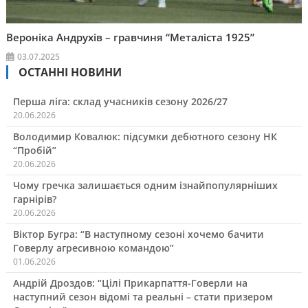
Вероніка Андрухів – гравчиня “Металіста 1925”
03.07.2025
ОСТАННІ НОВИНИ
Перша ліга: склад учасників сезону 2026/27
20.06.2026
Володимир Ковалюк: підсумки дебютного сезону НК
“Пробій”
20.06.2026
Чому гречка залишається одним ізнайпопулярніших
гарнірів?
20.06.2026
Віктор Бугра: “В наступному сезоні хочемо бачити
Говерлу агресивною командою”
01.06.2026
Андрій Дроздов: “Цілі Прикарпаття-Говерли на
наступний сезон відомі та реальні – стати призером