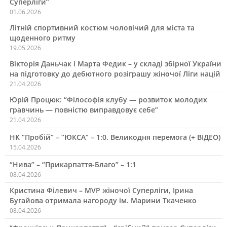
Суперліги”
01.06.2026
Літній спортивний костюм чоловічий для міста та
щоденного ритму
19.05.2026
Вікторія Даньчак і Марта Федик – у складі збірної України
на підготовку до дебютного розіграшу жіночої Ліги націй
21.04.2026
Юрій Процюк: “Філософія клубу — розвиток молодих
гравчинь — повністю виправдовує себе”
21.04.2026
НК “Пробій” – “ЮКСА” – 1:0. Великодня перемога (+ ВІДЕО)
15.04.2026
“Нива” – “Прикарпаття-Благо” – 1:1
08.04.2026
Кристина Філевич – MVP жіночої Суперліги, Ірина
Бугайова отримала нагороду ім. Марини Ткаченко
08.04.2026