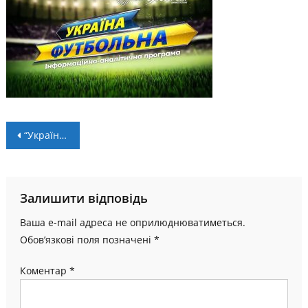
Навігація
“Україна футбольна”: випуск програми від 11 листопада
записів
Залишити відповідь
Ваша e-mail адреса не оприлюднюватиметься.
Обов’язкові поля позначені
*
Коментар
*