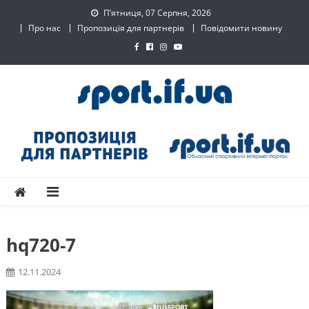
Skip
П’ятниця, 07 Серпня, 2026
to
Про нас
Пропозиція для партнерів
Повідомити новину
content
SPORT.IF.UA – Обласний
Обласний спортивний інтернет-портал
спортивний інтернет-
портал
hq720-7
12.11.2024