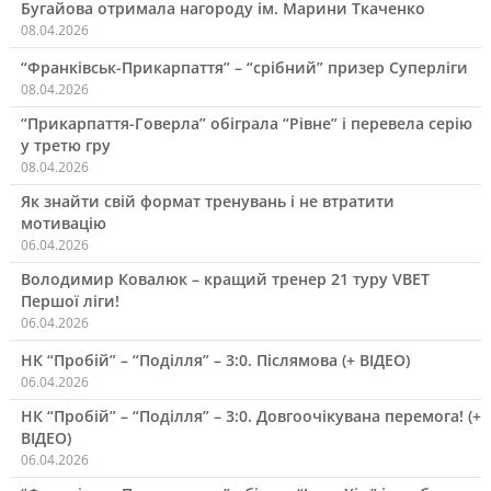
Бугайова отримала нагороду ім. Марини Ткаченко
08.04.2026
“Франківськ-Прикарпаття” – “срібний” призер Суперліги
08.04.2026
“Прикарпаття-Говерла” обіграла “Рівне” і перевела серію
у третю гру
08.04.2026
Як знайти свій формат тренувань і не втратити
мотивацію
06.04.2026
Володимир Ковалюк – кращий тренер 21 туру VBET
Першої ліги!
06.04.2026
НК “Пробій” – “Поділля” – 3:0. Післямова (+ ВІДЕО)
06.04.2026
НК “Пробій” – “Поділля” – 3:0. Довгоочікувана перемога! (+
ВІДЕО)
06.04.2026