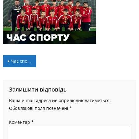
Навігація
Час спорту: випуск від 12 листопада
записів
Залишити відповідь
Ваша e-mail адреса не оприлюднюватиметься.
Обов’язкові поля позначені
*
Коментар
*