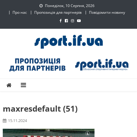
Skip
Понеділок, 10 Серпня, 2026
to
Про нас
Пропозиція для партнерів
Повідомити новину
content
SPORT.IF.UA – Обласний
Обласний спортивний інтернет-портал
спортивний інтернет-
портал
maxresdefault (51)
15.11.2024