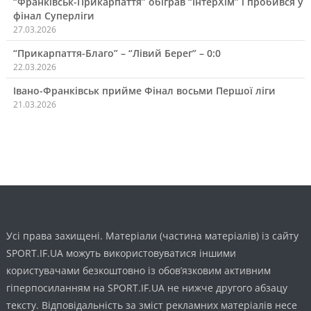
“Франківськ-Прикарпаття” обіграв “ІнтерХім” і пробився у
фінал Суперліги
27.03.2026
“Прикарпаття-Благо” – “Лівий Берег” – 0:0
22.03.2026
Івано-Франківськ прийме Фінал восьми Першої ліги
21.03.2026
Усі права захищені. Матеріали (частина матеріалів) із сайту
SPORT.IF.UA можуть використовуватися іншими
користувачами безкоштовно із обов’язковим активним
гіперпосиланням на SPORT.IF.UA не нижче другого абзацу
тексту. Відповідальність за зміст рекламних матеріалів несе