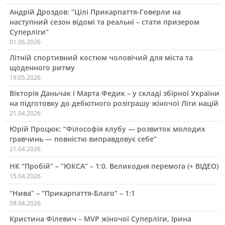
Андрій Дроздов: “Цілі Прикарпаття-Говерли на
наступний сезон відомі та реальні – стати призером
Суперліги”
01.06.2026
Літній спортивний костюм чоловічий для міста та
щоденного ритму
19.05.2026
Вікторія Даньчак і Марта Федик – у складі збірної України
на підготовку до дебютного розіграшу жіночої Ліги націй
21.04.2026
Юрій Процюк: “Філософія клубу — розвиток молодих
гравчинь — повністю виправдовує себе”
21.04.2026
НК “Пробій” – “ЮКСА” – 1:0. Великодня перемога (+ ВІДЕО)
15.04.2026
“Нива” – “Прикарпаття-Благо” – 1:1
08.04.2026
Кристина Філевич – MVP жіночої Суперліги, Ірина