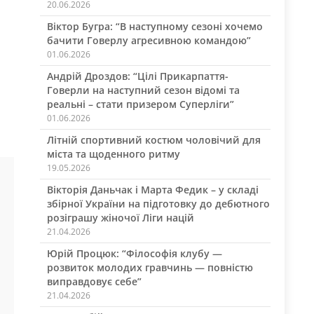
20.06.2026
Віктор Бугра: “В наступному сезоні хочемо
бачити Говерлу агресивною командою”
01.06.2026
Андрій Дроздов: “Цілі Прикарпаття-
Говерли на наступний сезон відомі та
реальні – стати призером Суперліги”
01.06.2026
Літній спортивний костюм чоловічий для
міста та щоденного ритму
19.05.2026
Вікторія Даньчак і Марта Федик – у складі
збірної України на підготовку до дебютного
розіграшу жіночої Ліги націй
21.04.2026
Юрій Процюк: “Філософія клубу —
розвиток молодих гравчинь — повністю
виправдовує себе”
21.04.2026