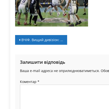
Навігація
ВЧІФ. Вищий дивізіон: розклад матчів 16-17 листопада
записів
Залишити відповідь
Ваша e-mail адреса не оприлюднюватиметься.
Обов
Коментар
*