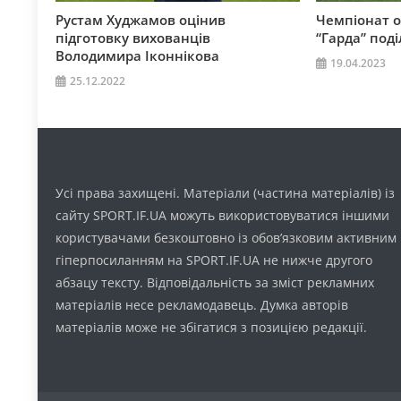
Рустам Худжамов оцінив
Чемпіонат об
підготовку вихованців
“Гарда” под
Володимира Іконнікова
19.04.2023
25.12.2022
Усі права захищені. Матеріали (частина матеріалів) із
сайту SPORT.IF.UA можуть використовуватися іншими
користувачами безкоштовно із обов’язковим активним
гіперпосиланням на SPORT.IF.UA не нижче другого
абзацу тексту. Відповідальність за зміст рекламних
матеріалів несе рекламодавець. Думка авторів
матеріалів може не збігатися з позицією редакції.