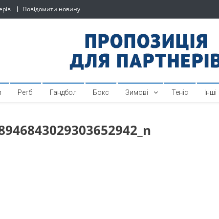
ерів
Повідомити новину
й спортивний інтернет-по
л
Регбі
Гандбол
Бокс
Зимові
Теніс
Інші
8946843029303652942_n