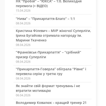
НК “Пробій” – “ЮКСА” – 1:0. Великодня
перемога (+ ВІДЕО)
15.04.2026
“Нива” – “Прикарпаття-Благо” – 1:1
08.04.2026
Кристина Філевич – MVP жіночої Суперліги,
Ірина Бугайова отримала нагороду ім.
Марини Ткаченко
08.04.2026
“Франківськ-Прикарпаття” – “срібний”
призер Суперліги
08.04.2026
“Прикарпаття-Говерла” обіграла “Рівне” і
перевела серію у третю гру
08.04.2026
Як знайти свій формат тренувань і не
втратити мотивацію
06.04.2026
Володимир Ковалюк – кращий тренер 21