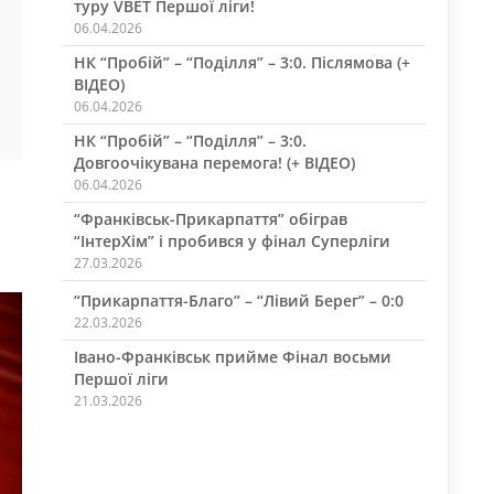
туру VBET Першої ліги!
06.04.2026
НК “Пробій” – “Поділля” – 3:0. Післямова (+
ВІДЕО)
06.04.2026
НК “Пробій” – “Поділля” – 3:0.
Довгоочікувана перемога! (+ ВІДЕО)
06.04.2026
“Франківськ-Прикарпаття” обіграв
“ІнтерХім” і пробився у фінал Суперліги
27.03.2026
“Прикарпаття-Благо” – “Лівий Берег” – 0:0
22.03.2026
Івано-Франківськ прийме Фінал восьми
Першої ліги
21.03.2026