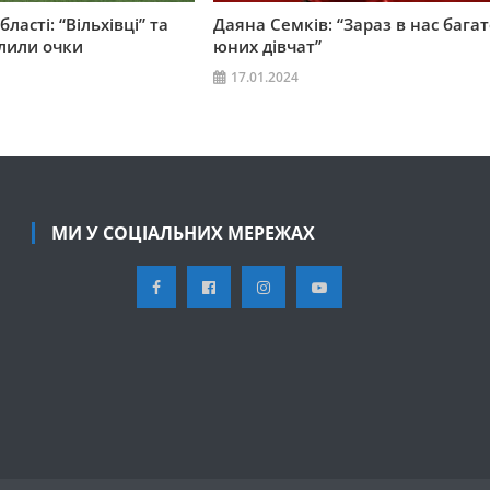
ласті: “Вільхівці” та
Даяна Семків: “Зараз в нас бага
ілили очки
юних дівчат”
17.01.2024
МИ У СОЦІАЛЬНИХ МЕРЕЖАХ