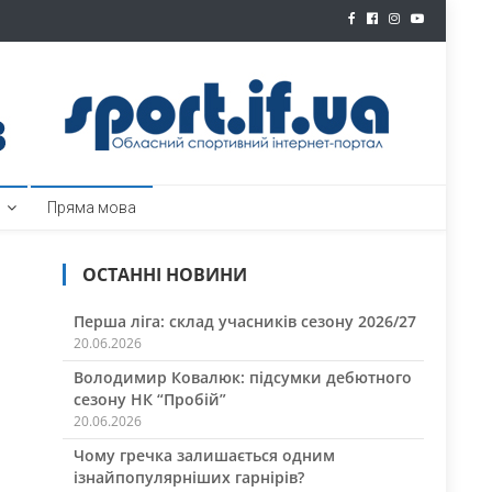
ртал
Пряма мова
ОСТАННІ НОВИНИ
Перша ліга: склад учасників сезону 2026/27
20.06.2026
Володимир Ковалюк: підсумки дебютного
сезону НК “Пробій”
20.06.2026
Чому гречка залишається одним
ізнайпопулярніших гарнірів?