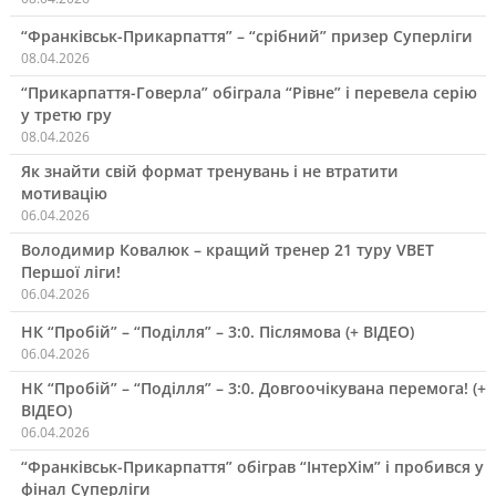
“Франківськ-Прикарпаття” – “срібний” призер Суперліги
08.04.2026
“Прикарпаття-Говерла” обіграла “Рівне” і перевела серію
у третю гру
08.04.2026
Як знайти свій формат тренувань і не втратити
мотивацію
06.04.2026
Володимир Ковалюк – кращий тренер 21 туру VBET
Першої ліги!
06.04.2026
НК “Пробій” – “Поділля” – 3:0. Післямова (+ ВІДЕО)
06.04.2026
НК “Пробій” – “Поділля” – 3:0. Довгоочікувана перемога! (+
ВІДЕО)
06.04.2026
“Франківськ-Прикарпаття” обіграв “ІнтерХім” і пробився у
фінал Суперліги