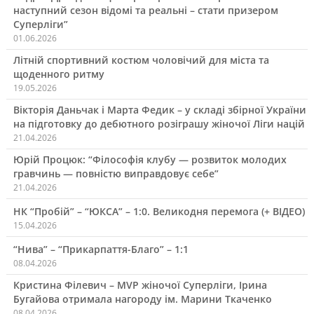
наступний сезон відомі та реальні – стати призером
Суперліги”
01.06.2026
Літній спортивний костюм чоловічий для міста та
щоденного ритму
19.05.2026
Вікторія Даньчак і Марта Федик – у складі збірної України
на підготовку до дебютного розіграшу жіночої Ліги націй
21.04.2026
Юрій Процюк: “Філософія клубу — розвиток молодих
гравчинь — повністю виправдовує себе”
21.04.2026
НК “Пробій” – “ЮКСА” – 1:0. Великодня перемога (+ ВІДЕО)
15.04.2026
“Нива” – “Прикарпаття-Благо” – 1:1
08.04.2026
Кристина Філевич – MVP жіночої Суперліги, Ірина
Бугайова отримала нагороду ім. Марини Ткаченко
08.04.2026