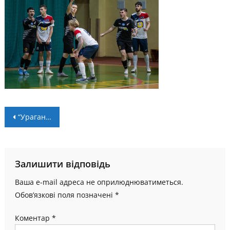
Навігація
“Ураган” переміг “in.IT”
записів
Залишити відповідь
Ваша e-mail адреса не оприлюднюватиметься.
Обов’язкові поля позначені
*
Коментар
*