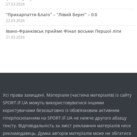
27.03.2026
“Прикарпаття-Благо” – “Лівий Берег” – 0:0
22.03.2026
Івано-Франківськ прийме Фінал восьми Першої ліги
21.03.2026
Усі права захищені. Матеріали (частина матеріалів) із сайту
SPORT.IF.UA можуть використовуватися іншими
користувачами безкоштовно із обов’язковим активним
гіперпосиланням на SPORT.IF.UA не нижче другого абзацу
тексту. Відповідальність за зміст рекламних матеріалів несе
рекламодавець. Думка авторів матеріалів може не збігатися