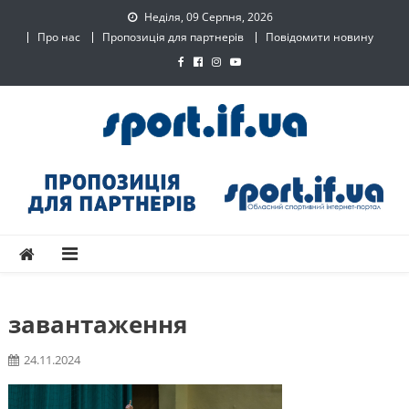
Skip
Неділя, 09 Серпня, 2026
to
Про нас
Пропозиція для партнерів
Повідомити новину
content
SPORT.IF.UA – Обласний
Обласний спортивний інтернет-портал
спортивний інтернет-
портал
завантаження
24.11.2024