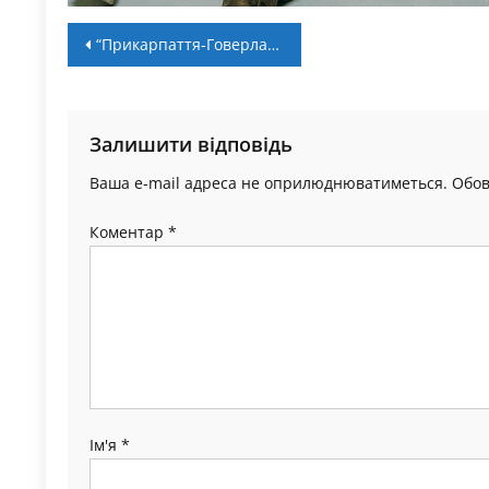
Навігація
“Прикарпаття-Говерла” – “Черкаські Мавпи” – 75:72. Післямова
записів
Залишити відповідь
Ваша e-mail адреса не оприлюднюватиметься.
Обов
Коментар
*
Ім'я
*