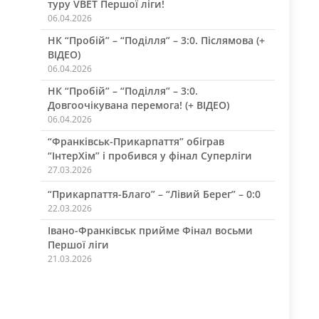
туру VBET Першої ліги!
06.04.2026
НК “Пробій” – “Поділля” – 3:0. Післямова (+
ВІДЕО)
06.04.2026
НК “Пробій” – “Поділля” – 3:0.
Довгоочікувана перемога! (+ ВІДЕО)
06.04.2026
“Франківськ-Прикарпаття” обіграв
“ІнтерХім” і пробився у фінал Суперліги
27.03.2026
“Прикарпаття-Благо” – “Лівий Берег” – 0:0
22.03.2026
Івано-Франківськ прийме Фінал восьми
Першої ліги
21.03.2026