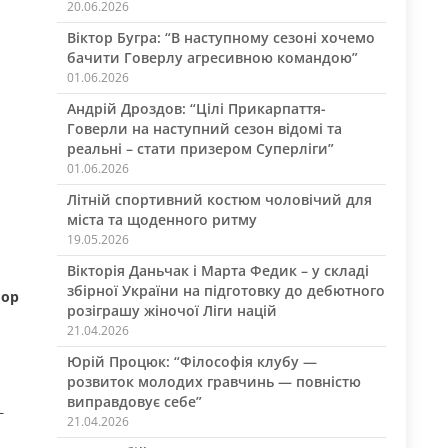
20.06.2026
Віктор Бугра: “В наступному сезоні хочемо
бачити Говерлу агресивною командою”
01.06.2026
Андрій Дроздов: “Цілі Прикарпаття-
Говерли на наступний сезон відомі та
реальні – стати призером Суперліги”
01.06.2026
Літній спортивний костюм чоловічий для
міста та щоденного ритму
19.05.2026
Вікторія Даньчак і Марта Федик – у складі
збірної України на підготовку до дебютного
йор
розіграшу жіночої Ліги націй
21.04.2026
Юрій Процюк: “Філософія клубу —
розвиток молодих гравчинь — повністю
виправдовує себе”
–
21.04.2026