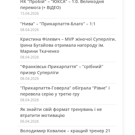
НК “Пробій” – “ЮКСА” – 1:0. Великодня
перемога (+ ВІДЕО)
15.04.2026
“Нива” – “Прикарпаття-Благо” – 1:1
08.04.2026
Кристина Філевич – MVP жіночої Суперліги,
Ірина Бугайова отримала нагороду ім.
Марини Ткаченко
08.04.2026
“Франківськ-Прикарпаття” – “срібний”
призер Суперліги
08.04.2026
“Прикарпаття-Говерла” обіграла “Рівне” і
перевела серію у третю гру
08.04.2026
Як знайти свій формат тренувань і не
втратити мотивацію
06.04.2026
Володимир Ковалюк – кращий тренер 21