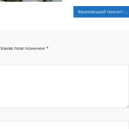
Франківський тенісист Данило Дубленич став другим на Svitolina & Stakhovskyi Tennis Tour
’язкові поля позначені
*