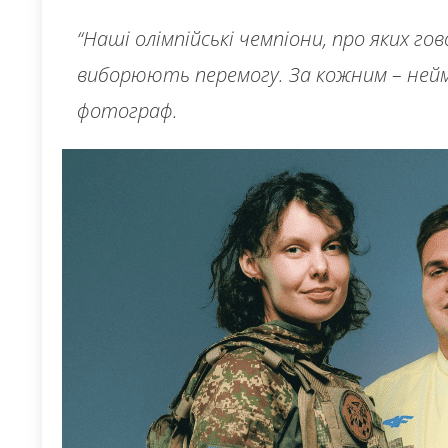
“Наші олімпійські чемпіони, про яких го
виборюють перемогу. За кожним – неймо
фотограф.