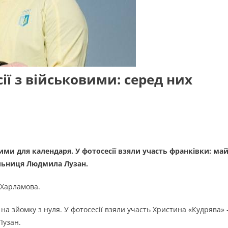
ії з військовими: серед них
вими для календаря. У фотосесії взяли участь франківки: ма
альниця Людмила Лузан.
 Харламова.
 на зйомку з нуля. У фотосесії взяли участь Христина «Кудрява» 
Лузан.