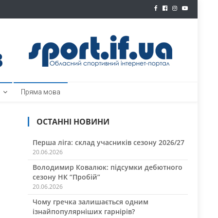
ртал
Пряма мова
ОСТАННІ НОВИНИ
Перша ліга: склад учасників сезону 2026/27
20.06.2026
Володимир Ковалюк: підсумки дебютного
сезону НК “Пробій”
20.06.2026
Чому гречка залишається одним
ізнайпопулярніших гарнірів?