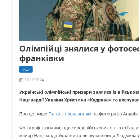
Олімпійці знялися у фотосес
франківки
Інші
10.12.2024
Українські олімпійські призери знялися із військо
Нацгвардії України Христина «Кудрява» та веслув
Про це пише
Галка
з
посиланням
на фотографа Андрія
Фотограф зазначив, що серед військових є ті, хто їхали
майор Нацгвардії України та веслувальниця Людмила 