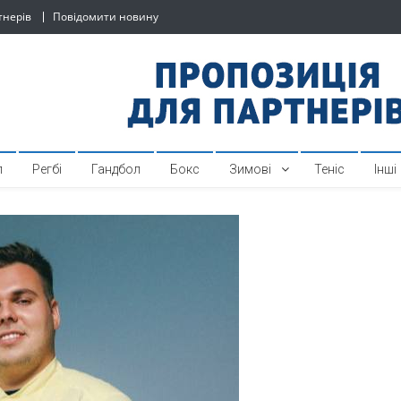
тнерів
Повідомити новину
й спортивний інтернет-по
л
Регбі
Гандбол
Бокс
Зимові
Теніс
Інші