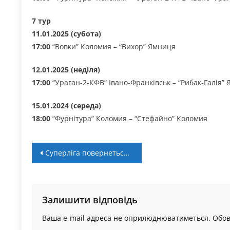
7 тур
11.01.2025 (субота)
17:00
“Вовки” Коломия – “Вихор” Ямниця
12.01.2025 (неділя)
17:00
“Ураган-2-КФВ” Івано-Франківськ – “Рибак-Галія”
15.01.2024 (середа)
18:00
“Фурнітура” Коломия – “Стефайно” Коломия
Навігація
Суперліга повернеться баблом в Івано-Франківську
записів
Залишити відповідь
Ваша e-mail адреса не оприлюднюватиметься.
Обов