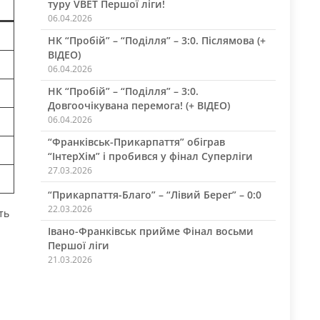
туру VBET Першої ліги!
06.04.2026
НК “Пробій” – “Поділля” – 3:0. Післямова (+
ВІДЕО)
06.04.2026
НК “Пробій” – “Поділля” – 3:0.
Довгоочікувана перемога! (+ ВІДЕО)
06.04.2026
“Франківськ-Прикарпаття” обіграв
“ІнтерХім” і пробився у фінал Суперліги
27.03.2026
“Прикарпаття-Благо” – “Лівий Берег” – 0:0
22.03.2026
ть
Івано-Франківськ прийме Фінал восьми
Першої ліги
21.03.2026