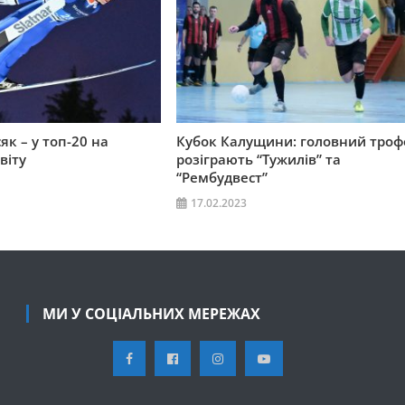
як – у топ-20 на
Кубок Калущини: головний троф
віту
розіграють “Тужилів” та
“Рембудвест”
17.02.2023
МИ У СОЦІАЛЬНИХ МЕРЕЖАХ