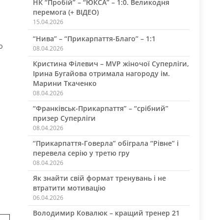
НК “Пробій” – “ЮКСА” – 1:0. Великодня
перемога (+ ВІДЕО)
15.04.2026
“Нива” – “Прикарпаття-Благо” – 1:1
ю
08.04.2026
Кристина Філевич – MVP жіночої Суперліги,
Ірина Бугайова отримала нагороду ім.
Марини Ткаченко
08.04.2026
“Франківськ-Прикарпаття” – “срібний”
призер Суперліги
08.04.2026
“Прикарпаття-Говерла” обіграла “Рівне” і
перевела серію у третю гру
08.04.2026
Як знайти свій формат тренувань і не
втратити мотивацію
06.04.2026
Володимир Ковалюк – кращий тренер 21