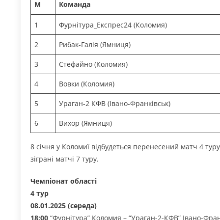
М
Команда
1
Фурнітура_Експрес24 (Коломия)
2
Рибак-Галія (Ямниця)
3
Стефайно (Коломия)
4
Вовки (Коломия)
5
Ураган-2 КФВ (Івано-Франківськ)
6
Вихор (Ямниця)
8 січня у Коломиї відбудеться перенесений матч 4 туру
зіграні матчі 7 туру.
Чемпіонат області
4 тур
08.01.2025 (середа)
18:00
“Фурнітура” Коломия – “Ураган-2-КФВ” Івано-Фран