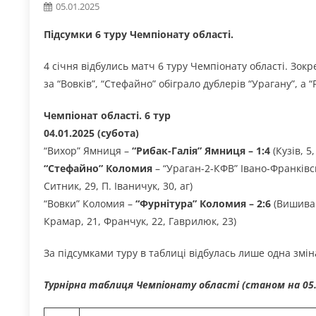
05.01.2025
Підсумки 6 туру Чемпіонату області.
4 січня відбулись матч 6 туру Чемпіонату області. Зок
за “Вовків”, “Стефайно” обіграло дублерів “Урагану”, а “
Чемпіонат області. 6 тур
04.01.2025 (субота)
“Вихор” Ямниця –
“Рибак-Галія” Ямниця – 1:4
(Кузів, 5
“Стефайно” Коломия
– “Ураган-2-КФВ” Івано-Франківс
Ситник, 29, П. Іваничук, 30, аг)
“Вовки” Коломия –
“Фурнітура” Коломия – 2:6
(Вишиван
Крамар, 21, Франчук, 22, Гаврилюк, 23)
За підсумками туру в таблиці відбулась лише одна змін
Турнірна таблиця Чемпіонату області (станом на 05.