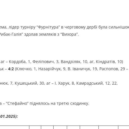
рема, лідер турніру “Фурнітура” в черговому дербі була сильнішо
Рибак-Галія” здолав земляків з “Вихора”.
, аг – Кордоба, 1, Феліпович, 3, Вандзіляк, 10, аг, Кіндратів, 10)
ьк –
4:2
(Ключко, 1, Назарійчук, 9, В. Іваничук, 19, Распопов, 29 –
юк, 7, Кушецький, 30, аг – І. Харук, 8, Камрадський, 12, 22,
а – “Стефайно” піднялось на третю сходинку.
01.2025):