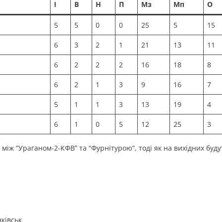
І
В
Н
П
Мз
Мп
О
5
5
0
0
25
5
15
6
3
2
1
21
13
11
6
2
2
2
16
18
8
6
2
1
3
9
16
7
5
1
1
3
13
19
4
6
1
0
5
12
25
3
 між “Ураганом-2-КФВ” та “Фурнітурою”, тоді як на вихідних буду
ківськ