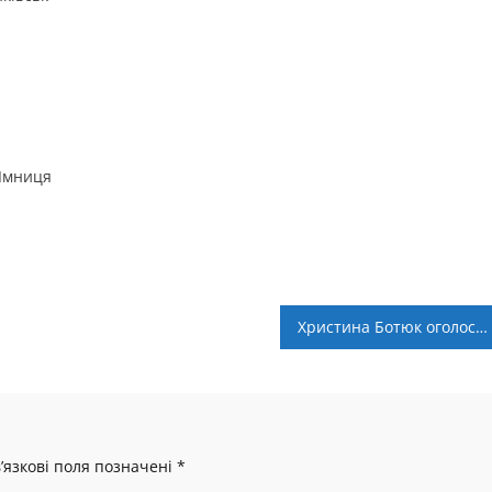
 Ямниця
Христина Ботюк оголосила про завершення кар’єри
’язкові поля позначені
*