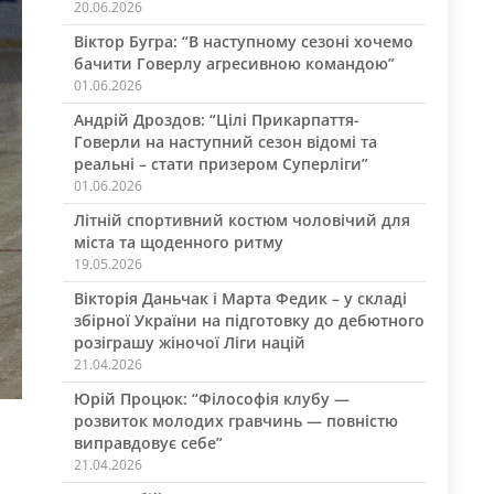
20.06.2026
Віктор Бугра: “В наступному сезоні хочемо
бачити Говерлу агресивною командою”
01.06.2026
Андрій Дроздов: “Цілі Прикарпаття-
Говерли на наступний сезон відомі та
реальні – стати призером Суперліги”
01.06.2026
Літній спортивний костюм чоловічий для
міста та щоденного ритму
19.05.2026
Вікторія Даньчак і Марта Федик – у складі
збірної України на підготовку до дебютного
розіграшу жіночої Ліги націй
21.04.2026
Юрій Процюк: “Філософія клубу —
розвиток молодих гравчинь — повністю
виправдовує себе”
21.04.2026