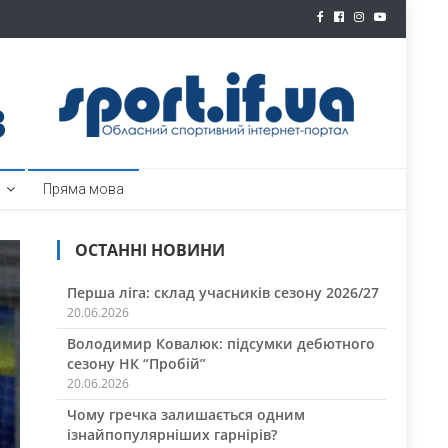
ртал
Пряма мова
ОСТАННІ НОВИНИ
Перша ліга: склад учасників сезону 2026/27
20.06.2026
Володимир Ковалюк: підсумки дебютного
сезону НК “Пробій”
20.06.2026
Чому гречка залишається одним
ізнайпопулярніших гарнірів?