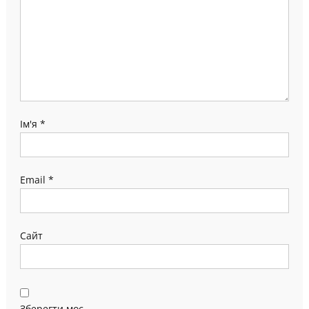
Ім'я
*
Email
*
Сайт
Зберегти моє