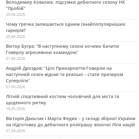
Володимир Ковалюк: підсумки дебютного сезону НК
“Пробій”
20.06.2026
Чому гречка залишається одним ізнайпопулярніших
гарнірів?
20.06.2026
Віктор Бугра: “В наступному сезоні хочемо бачити
Говерлу агресивною командою”
01.06.2026
Андрій Дроздов: “Цілі Прикарпаття-Говерли на
наступний сезон відомі та реальні – стати призером
Суперліги”
01.06.2026
Літній спортивний костюм чоловічий для міста та
щоденного ритму
19.05.2026
Вікторія Даньчак і Марта Федик – у складі збірної України
на підготовку до дебютного розіграшу жіночої Ліги націй
21.04.2026