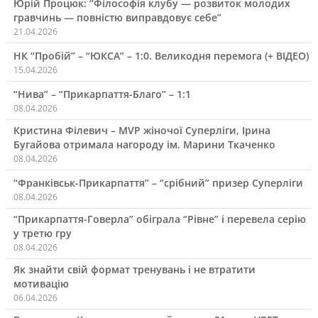
Юрій Процюк: “Філософія клубу — розвиток молодих
гравчинь — повністю виправдовує себе”
21.04.2026
НК “Пробій” – “ЮКСА” – 1:0. Великодня перемога (+ ВІДЕО)
15.04.2026
“Нива” – “Прикарпаття-Благо” – 1:1
08.04.2026
Кристина Філевич – MVP жіночої Суперліги, Ірина
Бугайова отримала нагороду ім. Марини Ткаченко
08.04.2026
“Франківськ-Прикарпаття” – “срібний” призер Суперліги
08.04.2026
“Прикарпаття-Говерла” обіграла “Рівне” і перевела серію
у третю гру
08.04.2026
Як знайти свій формат тренувань і не втратити
мотивацію
06.04.2026