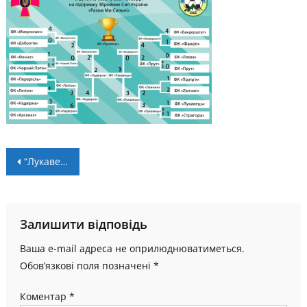
Навігація
“Лукавець” – володар Кубка Надвірнянщини з мініфутболу
записів
Залишити відповідь
Ваша e-mail адреса не оприлюднюватиметься.
Обов’язкові поля позначені
*
Коментар
*