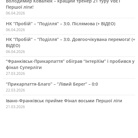
Володимир Ковалюк – кращий тренер 21 туру VBET
Першої ліги!
06.04.2026
НК “Пробій” – “Поділля” – 3:0. Післямова (+ ВІДЕО)
06.04.2026
НК “Пробій” – “Поділля” – 3:0. Довгоочікувана перемога! (+
ВІДЕО)
06.04.2026
“Франківськ-Прикарпаття” обіграв “ІнтерХім” і пробився у
фінал Суперліги
27.03.2026
“Прикарпаття-Благо” – “Лівий Берег” – 0:0
22.03.2026
Івано-Франківськ прийме Фінал восьми Першої ліги
21.03.2026