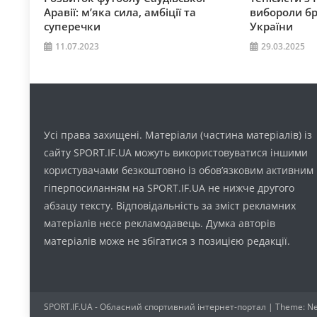
Аравії: м’яка сила, амбіції та
вибороли бр
суперечки
України
11.07.2023
29.03.2025
Усі права захищені. Матеріали (частина матеріалів) із
сайту SPORT.IF.UA можуть використовуватися іншими
користувачами безкоштовно із обов’язковим активним
гіперпосиланням на SPORT.IF.UA не нижче другого
абзацу тексту. Відповідальність за зміст рекламних
матеріалів несе рекламодавець. Думка авторів
матеріалів може не збігатися з позицією редакції.
SPORT.IF.UA - Обласний спортивний інтернет-портал
|
Theme: Ne