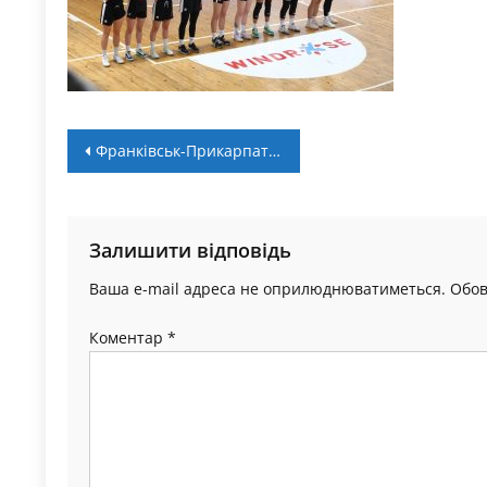
Навігація
Франківськ-Прикарпаття залишився лідером: турнірна таблиця жіночої Суперліги
записів
Залишити відповідь
Ваша e-mail адреса не оприлюднюватиметься.
Обов
Коментар
*