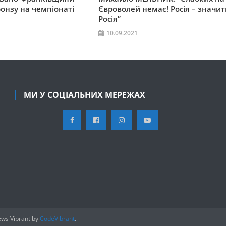
онзу на чемпіонаті
Євроволей немає! Росія – значит
Росія”
10.09.2021
МИ У СОЦІАЛЬНИХ МЕРЕЖАХ
ws Vibrant by
CodeVibrant
.