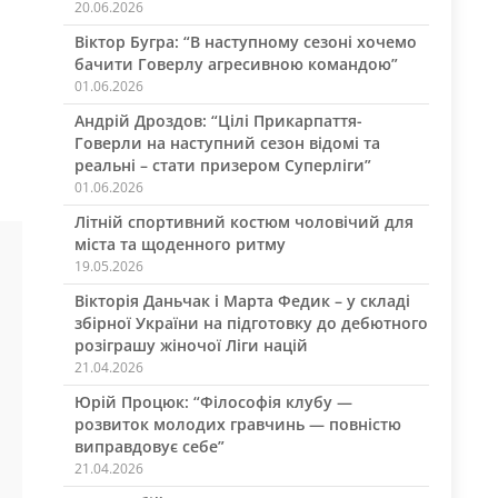
20.06.2026
Віктор Бугра: “В наступному сезоні хочемо
бачити Говерлу агресивною командою”
01.06.2026
Андрій Дроздов: “Цілі Прикарпаття-
Говерли на наступний сезон відомі та
реальні – стати призером Суперліги”
01.06.2026
Літній спортивний костюм чоловічий для
міста та щоденного ритму
19.05.2026
Вікторія Даньчак і Марта Федик – у складі
збірної України на підготовку до дебютного
розіграшу жіночої Ліги націй
21.04.2026
Юрій Процюк: “Філософія клубу —
розвиток молодих гравчинь — повністю
виправдовує себе”
21.04.2026