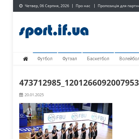
Skip
Четвер, 06 Серпня, 2026
Про нас
Пропозиція для партн
to
content
SPORT.IF.UA – Обласни
Обласний спортивний інтернет-портал
Футбол
Футзал
Баскетбол
Волейбо
473712985_1201266092007953
20.01.2025