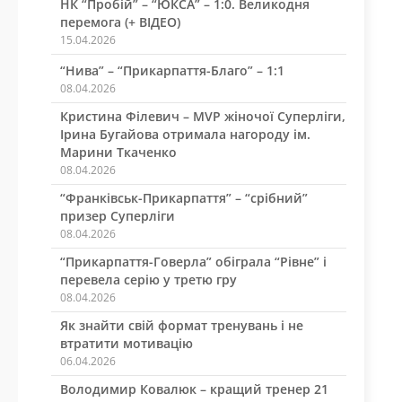
НК “Пробій” – “ЮКСА” – 1:0. Великодня
перемога (+ ВІДЕО)
15.04.2026
“Нива” – “Прикарпаття-Благо” – 1:1
08.04.2026
Кристина Філевич – MVP жіночої Суперліги,
Ірина Бугайова отримала нагороду ім.
Марини Ткаченко
08.04.2026
“Франківськ-Прикарпаття” – “срібний”
призер Суперліги
08.04.2026
“Прикарпаття-Говерла” обіграла “Рівне” і
перевела серію у третю гру
08.04.2026
Як знайти свій формат тренувань і не
втратити мотивацію
06.04.2026
Володимир Ковалюк – кращий тренер 21