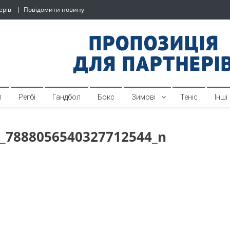
ерів
Повідомити новину
й спортивний інтернет-по
л
Регбі
Гандбол
Бокс
Зимові
Теніс
Інші
_7888056540327712544_n