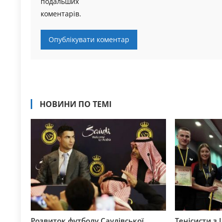
подальших
коментарів.
НОВИНИ ПО ТЕМІ
Розвиток футболу Саудівської
Тенісисти з