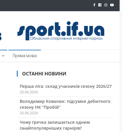
ртал
Пряма мова
ОСТАННІ НОВИНИ
Перша ліга: склад учасників сезону 2026/27
20.06.2026
Володимир Ковалюк: підсумки дебютного
сезону НК “Пробій”
20.06.2026
Чому гречка залишається одним
ізнайпопулярніших гарнірів?