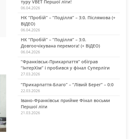
туру VBET Першої ліги!
06.04.2026
НК “Пробій” – “Поділля” – 3:0. Післямова (+
ВІДЕО)
06.04.2026
НК “Пробій” – “Поділля” – 3:0.
Довгоочікувана перемога! (+ ВІДЕО)
06.04.2026
“Франківськ-Прикарпаття” обіграв
“ІнтерХім” і пробився у фінал Суперліги
27.03.2026
“Прикарпаття-Благо” – “Лівий Берег” – 0:0
22.03.2026
Івано-Франківськ прийме Фінал восьми
Першої ліги
21.03.2026