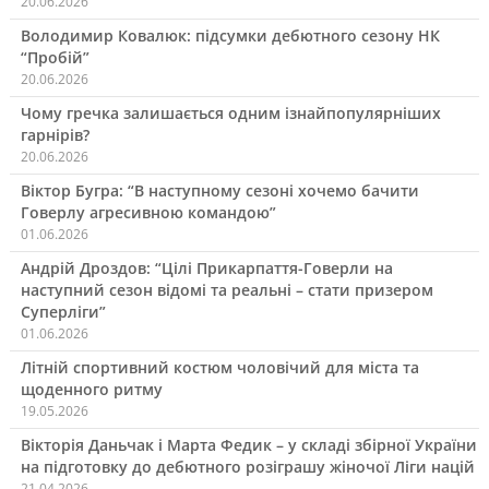
20.06.2026
Володимир Ковалюк: підсумки дебютного сезону НК
“Пробій”
20.06.2026
Чому гречка залишається одним ізнайпопулярніших
гарнірів?
20.06.2026
Віктор Бугра: “В наступному сезоні хочемо бачити
Говерлу агресивною командою”
01.06.2026
Андрій Дроздов: “Цілі Прикарпаття-Говерли на
наступний сезон відомі та реальні – стати призером
Суперліги”
01.06.2026
Літній спортивний костюм чоловічий для міста та
щоденного ритму
19.05.2026
Вікторія Даньчак і Марта Федик – у складі збірної України
на підготовку до дебютного розіграшу жіночої Ліги націй
21.04.2026