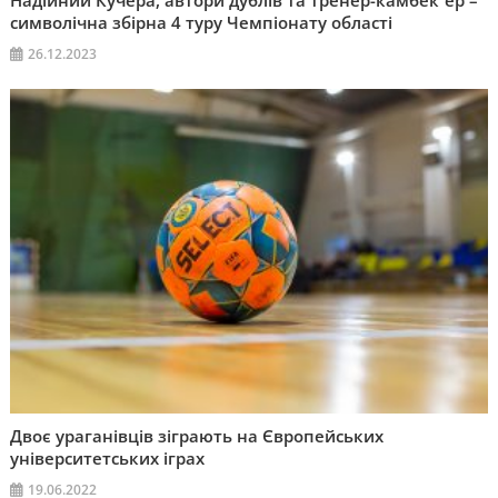
Надійний Кучера, автори дублів та тренер-камбек⁶ер –
символічна збірна 4 туру Чемпіонату області
26.12.2023
Двоє ураганівців зіграють на Європейських
університетських іграх
19.06.2022