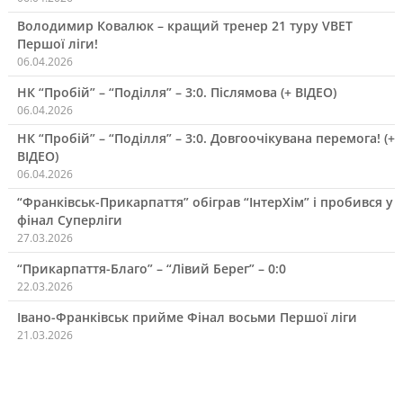
Володимир Ковалюк – кращий тренер 21 туру VBET
Першої ліги!
06.04.2026
НК “Пробій” – “Поділля” – 3:0. Післямова (+ ВІДЕО)
06.04.2026
НК “Пробій” – “Поділля” – 3:0. Довгоочікувана перемога! (+
ВІДЕО)
06.04.2026
“Франківськ-Прикарпаття” обіграв “ІнтерХім” і пробився у
фінал Суперліги
27.03.2026
“Прикарпаття-Благо” – “Лівий Берег” – 0:0
22.03.2026
Івано-Франківськ прийме Фінал восьми Першої ліги
21.03.2026