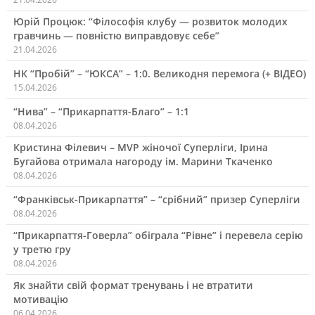
Юрій Процюк: “Філософія клубу — розвиток молодих
гравчинь — повністю виправдовує себе”
21.04.2026
НК “Пробій” – “ЮКСА” – 1:0. Великодня перемога (+ ВІДЕО)
15.04.2026
“Нива” – “Прикарпаття-Благо” – 1:1
08.04.2026
Кристина Філевич – MVP жіночої Суперліги, Ірина
Бугайова отримала нагороду ім. Марини Ткаченко
08.04.2026
“Франківськ-Прикарпаття” – “срібний” призер Суперліги
08.04.2026
“Прикарпаття-Говерла” обіграла “Рівне” і перевела серію
у третю гру
08.04.2026
Як знайти свій формат тренувань і не втратити
мотивацію
06.04.2026