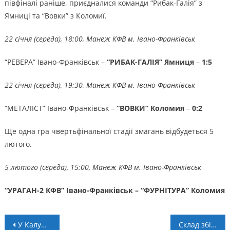
півфіналі раніше, приєдналися команди “Рибак-Галія” з
Ямниці та “Вовки” з Коломиї.
22 січня (середа), 18:00, Манеж КФВ м. Івано-Франківськ
“РЕВЕРА” Івано-Франківськ –
“РИБАК-ГАЛІЯ” Ямниця
–
1:5
22 січня (середа), 19:30, Манеж КФВ м. Івано-Франківськ
“МЕТАЛІСТ” Івано-Франківськ –
“ВОВКИ” Коломия
–
0:2
Ще одна гра чвертьфінальної стадії змагань відбудеться 5
лютого.
5 лютого (середа), 15:00, Манеж КФВ м. Івано-Франківськ
“УРАГАН-2 КФВ” Івано-Франківськ – “ФУРНІТУРА” Коломия
Навігація
У Калуші пройдуть обласні відбіркові змагання до чемпіонату України з армреслінгу
Склад збірної України на матчі кваліфікації Євро-2026