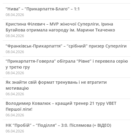
“Нива” – “Прикарпаття-Благо” – 1:1
08.04.2026
Кристина Філевич – MVP жіночої Суперліги, Ірина
Бугайова отримала нагороду ім. Марини Ткаченко
08.04.2026
“Франківськ-Прикарпаття” – “срібний” призер Суперліги
08.04.2026
“Прикарпаття-Говерла” обіграла “Рівне” і перевела серію
у третю гру
08.04.2026
Як знайти свій формат тренувань і не втратити
мотивацію
06.04.2026
Володимир Ковалюк – кращий тренер 21 туру VBET
Першої ліги!
06.04.2026
НК “Пробій” – “Поділля” – 3:0. Післямова (+ ВІДЕО)
06.04.2026