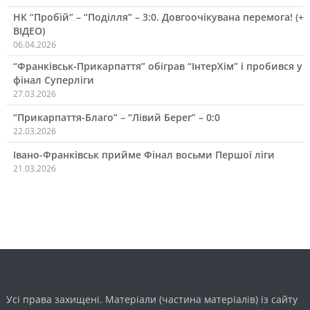
НК “Пробій” – “Поділля” – 3:0. Довгоочікувана перемога! (+
ВІДЕО)
06.04.2026
“Франківськ-Прикарпаття” обіграв “ІнтерХім” і пробився у
фінал Суперліги
27.03.2026
“Прикарпаття-Благо” – “Лівий Берег” – 0:0
22.03.2026
Івано-Франківськ прийме Фінал восьми Першої ліги
21.03.2026
Усі права захищені. Матеріали (частина матеріалів) із сайту