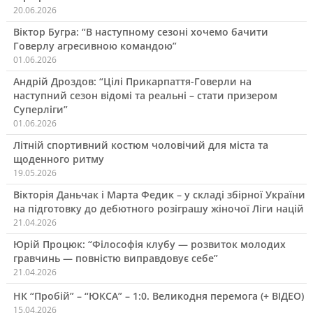
20.06.2026
Віктор Бугра: “В наступному сезоні хочемо бачити
Говерлу агресивною командою”
01.06.2026
Андрій Дроздов: “Цілі Прикарпаття-Говерли на
наступний сезон відомі та реальні – стати призером
Суперліги”
01.06.2026
Літній спортивний костюм чоловічий для міста та
щоденного ритму
19.05.2026
Вікторія Даньчак і Марта Федик – у складі збірної України
на підготовку до дебютного розіграшу жіночої Ліги націй
21.04.2026
Юрій Процюк: “Філософія клубу — розвиток молодих
гравчинь — повністю виправдовує себе”
21.04.2026
НК “Пробій” – “ЮКСА” – 1:0. Великодня перемога (+ ВІДЕО)
15.04.2026