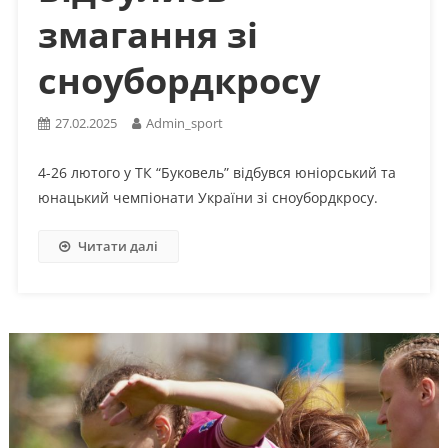
змагання зі
сноубордкросу
27.02.2025
Admin_sport
4-26 лютого у ТК “Буковель” відбувся юніорський та
юнацький чемпіонати України зі сноубордкросу.
Читати далі