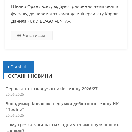
В Івано-Франківську відбувся районний чемпіонат з
футзалу, де перемогла команда Університету Короля
Данила «UKD-BLAGO-VENTA».
Читати далі
Навігація
Старіші записи
за
ОСТАННІ НОВИНИ
записами
Перша ліга: склад учасників сезону 2026/27
20.06.2026
Володимир Ковалюк: підсумки дебютного сезону НК
“Пробій”
20.06.2026
Чому гречка залишається одним ізнайпопулярніших
гарнірів?