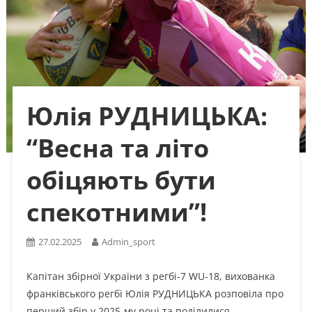
Юлія РУДНИЦЬКА:
“Весна та літо
обіцяють бути
спекотними”!
27.02.2025
Admin_sport
Капітан збірної України з регбі-7 WU-18, вихованка
франківського регбі Юлія РУДНИЦЬКА розповіла про
перший збір у 2025-му році та поділилися