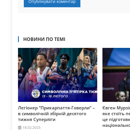
НОВИНИ ПО ТЕМІ
Легіонер “Прикарпаття-Говерли” –
Євген Мурзі
в символічній збірній десятого
яке стоїть 
тижня Суперліги
це підготов
національної
18.02.2025