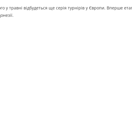
ого у травні відбудеться ще серія турнірів у Європи. Вперше ета
онезії.