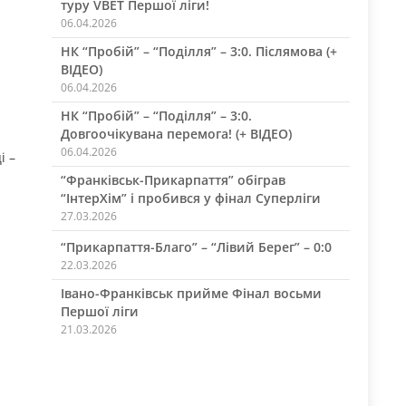
туру VBET Першої ліги!
06.04.2026
НК “Пробій” – “Поділля” – 3:0. Післямова (+
ВІДЕО)
06.04.2026
НК “Пробій” – “Поділля” – 3:0.
Довгоочікувана перемога! (+ ВІДЕО)
06.04.2026
і –
“Франківськ-Прикарпаття” обіграв
“ІнтерХім” і пробився у фінал Суперліги
27.03.2026
“Прикарпаття-Благо” – “Лівий Берег” – 0:0
22.03.2026
Івано-Франківськ прийме Фінал восьми
Першої ліги
21.03.2026