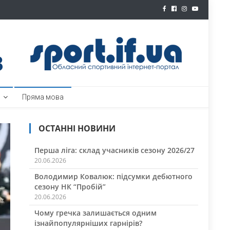
ртал
Пряма мова
ОСТАННІ НОВИНИ
Перша ліга: склад учасників сезону 2026/27
20.06.2026
Володимир Ковалюк: підсумки дебютного
сезону НК “Пробій”
20.06.2026
Чому гречка залишається одним
ізнайпопулярніших гарнірів?