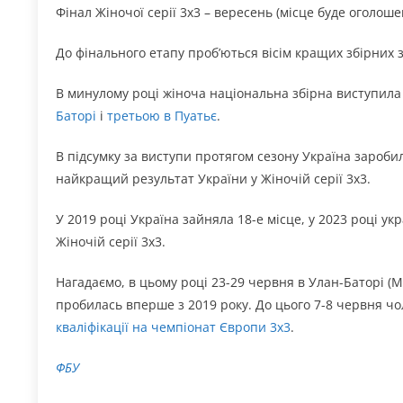
Фінал Жіночої серії 3х3 – вересень (місце буде оголоше
До фінального етапу проб’ються вісім кращих збірних 
В минулому році жіноча національна збірна виступила у
Баторі
і
третьою в Пуатьє
.
В підсумку за виступи протягом сезону Україна заробил
найкращий результат України у Жіночій серії 3х3.
У 2019 році Україна зайняла 18-е місце, у 2023 році укр
Жіночій серії 3х3.
Нагадаємо, в цьому році 23-29 червня в Улан-Баторі (
пробилась вперше з 2019 року. До цього 7-8 червня чол
кваліфікації на чемпіонат Європи 3х3
.
ФБУ