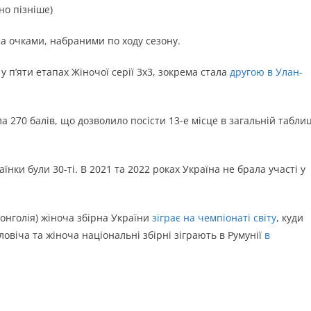
но пізніше)
за очками, набраними по ходу сезону.
 п’яти етапах Жіночої серії 3х3, зокрема стала
другою в Улан-
а 270 балів, що дозволило посісти 13-е місце в загальній таблиц
аїнки були 30-ті. В 2021 та 2022 роках Україна не брала участі у
Монголія) жіноча збірна України
зіграє на чемпіонаті світу
, куди
овіча та жіноча національні збірні зіграють в Румунії
в