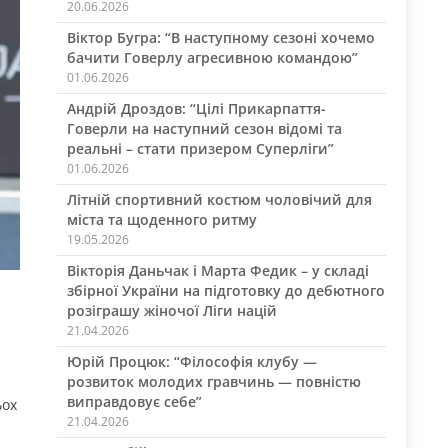
20.06.2026
Віктор Бугра: “В наступному сезоні хочемо
бачити Говерлу агресивною командою”
01.06.2026
Андрій Дроздов: “Цілі Прикарпаття-
Говерли на наступний сезон відомі та
реальні – стати призером Суперліги”
01.06.2026
Літній спортивний костюм чоловічий для
міста та щоденного ритму
19.05.2026
Вікторія Даньчак і Марта Федик – у складі
збірної України на підготовку до дебютного
розіграшу жіночої Ліги націй
21.04.2026
Юрій Процюк: “Філософія клубу —
розвиток молодих гравчинь — повністю
виправдовує себе”
ьох
21.04.2026