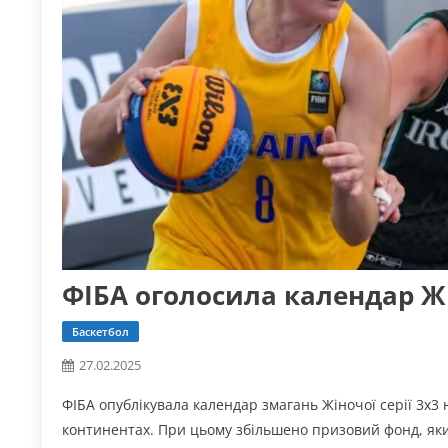
ФІБА оголосила календар Жін
Баскетбол
27.02.2025
ФІБА опублікувала календар змагань Жіночої серії 3х3 н
континентах. При цьому збільшено призовий фонд, який