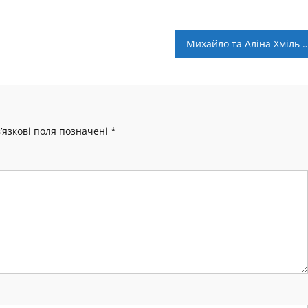
Михайло та Аліна Хміль виступлять на юніорському чемпіонат
’язкові поля позначені
*