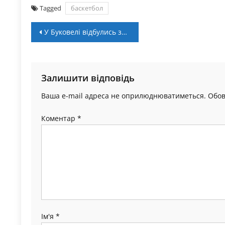
Tagged
баскетбол
Навігація
У Буковелі відбулись змагання зі сноубордкросу
записів
Залишити відповідь
Ваша e-mail адреса не оприлюднюватиметься.
Обов
Коментар
*
Ім'я
*