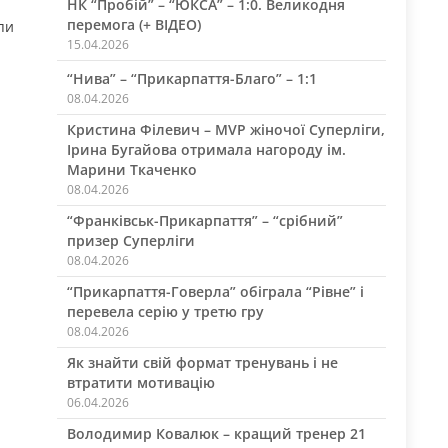
НК “Пробій” – “ЮКСА” – 1:0. Великодня
перемога (+ ВІДЕО)
пи
15.04.2026
“Нива” – “Прикарпаття-Благо” – 1:1
08.04.2026
Кристина Філевич – MVP жіночої Суперліги,
Ірина Бугайова отримала нагороду ім.
Марини Ткаченко
08.04.2026
“Франківськ-Прикарпаття” – “срібний”
призер Суперліги
08.04.2026
“Прикарпаття-Говерла” обіграла “Рівне” і
перевела серію у третю гру
08.04.2026
Як знайти свій формат тренувань і не
втратити мотивацію
06.04.2026
Володимир Ковалюк – кращий тренер 21