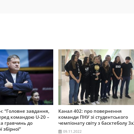
н: “Головне завдання,
Канал 402: про повернення
перед командою U-20 –
команди ПНУ зі студентського
ка гравчинь до
чемпіонату світу з басктеболу 3х
 збірної”
09.11.2022