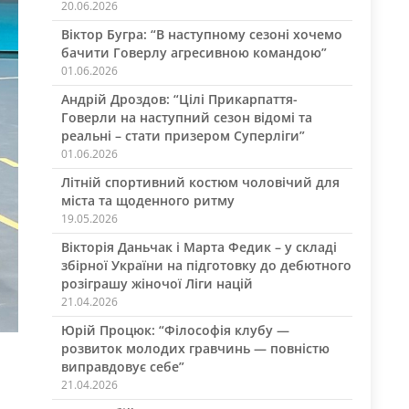
20.06.2026
Віктор Бугра: “В наступному сезоні хочемо
бачити Говерлу агресивною командою”
01.06.2026
Андрій Дроздов: “Цілі Прикарпаття-
Говерли на наступний сезон відомі та
реальні – стати призером Суперліги”
01.06.2026
Літній спортивний костюм чоловічий для
міста та щоденного ритму
19.05.2026
Вікторія Даньчак і Марта Федик – у складі
збірної України на підготовку до дебютного
розіграшу жіночої Ліги націй
21.04.2026
Юрій Процюк: “Філософія клубу —
розвиток молодих гравчинь — повністю
виправдовує себе”
21.04.2026