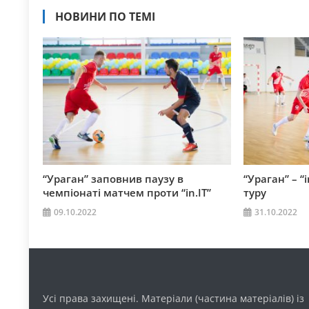
НОВИНИ ПО ТЕМІ
“Ураган” заповнив паузу в
“Ураган” – “i
чемпіонаті матчем проти “in.IT”
туру
09.10.2022
31.10.2022
Усі права захищені. Матеріали (частина матеріалів) із