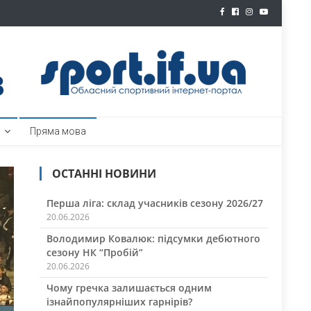
ртал
Пряма мова
ОСТАННІ НОВИНИ
Перша ліга: склад учасників сезону 2026/27
20.06.2026
Володимир Ковалюк: підсумки дебютного
сезону НК “Пробій”
20.06.2026
Чому гречка залишається одним
ізнайпопулярніших гарнірів?