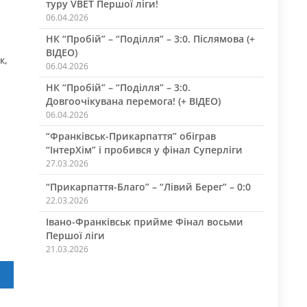
туру VBET Першої ліги!
06.04.2026
НК “Пробій” – “Поділля” – 3:0. Післямова (+
ВІДЕО)
к,
06.04.2026
НК “Пробій” – “Поділля” – 3:0.
Довгоочікувана перемога! (+ ВІДЕО)
06.04.2026
“Франківськ-Прикарпаття” обіграв
“ІнтерХім” і пробився у фінал Суперліги
27.03.2026
“Прикарпаття-Благо” – “Лівий Берег” – 0:0
22.03.2026
Івано-Франківськ прийме Фінал восьми
Першої ліги
21.03.2026