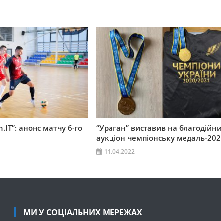
n.IT”: анонс матчу 6-го
“Ураган” виставив на благодійн
аукціон чемпіонську медаль-202
11.04.2022
МИ У СОЦІАЛЬНИХ МЕРЕЖАХ