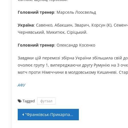
Головний тренер
: Марсель Лоосвельд
Україна
: Савенко, Абакшин, Зварич, Корсун (К), Семенч
Чернявський, Микитюк, Сіріцький.
Головний тренер
: Олександр Косенко
Завдяки цій перемозі збірна України збільшила свій до
очолює групу 1, випереджаючи другу Румунію на 3 очки
матч проти Німеччини в молдовському Кишиневі. Старт
АФУ
Tagged
футзал
Навігація
“Франківськ-Прикарпаття” програв “Полонії” у EWBL
записів