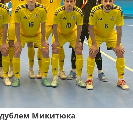
з дублем Микитюка