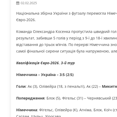
02.02.2025
Національна збірна України з футзалу перемогла Німечч
Євро-2026.
Команда Олександра Косенка пропустила швидкий гол н
результат, забивши 5 голів у період з 9-ї до 18-ї хвили
відставання до трьох м’ячів. По перерві Німеччина зно
самої фінальної сирени ситуація була напруженою, ал
Кваліфікація Євро-2026
,
3-й тур
Німеччина – Україна – 3:5 (2:5)
Голи
: Ак (3), Олівейра (18, з пенальті), Ак (22) –
Микит
Попередження
: Блок (5), Фігельс (31) – Чернявський (23
Німеччина
: Фігельс, Олівейра (К), Агніма, Блок, Коїч (
Саглам, Шульц, Хіросава.