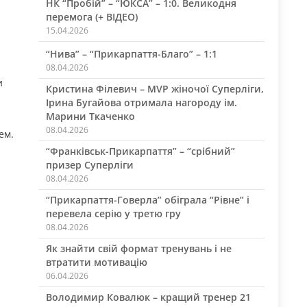
НК “Пробій” – “ЮКСА” – 1:0. Великодня
перемога (+ ВІДЕО)
15.04.2026
“Нива” – “Прикарпаття-Благо” – 1:1
08.04.2026
и
Кристина Філевич – MVP жіночої Суперліги,
Ірина Бугайова отримала нагороду ім.
Марини Ткаченко
08.04.2026
ем.
“Франківськ-Прикарпаття” – “срібний”
призер Суперліги
08.04.2026
“Прикарпаття-Говерла” обіграла “Рівне” і
перевела серію у третю гру
08.04.2026
Як знайти свій формат тренувань і не
втратити мотивацію
06.04.2026
Володимир Ковалюк – кращий тренер 21