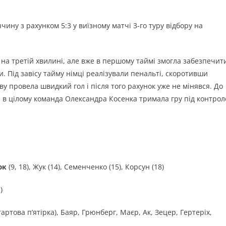
ину з рахунком 5:3 у виїзному матчі 3-го туру відбору на
а третій хвилині, але вже в першому таймі змогла забезпечит
ни. Під завісу тайму німці реалізували пенальті, скоротивши
ву провела швидкий гол і після того рахунок уже не мінявся. До
е в цілому команда Олександра Косенка тримала гру під контрол
юк
(9, 18), Жук (14), Семенченко (15), Корсун (18)
)
стартова п’ятірка), Баяр, Грюнберг, Маєр, Ак, Зецер, Гертеріх,