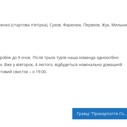
енко (стартова п’ятірка), Сухов, Фаренюк, Первєєв, Жук, Мельни
робок до 9 очок. Після трьох турів наша команда одноосібно
. Вже у вівторок, 4 лютого, відбудеться номінально домашній
овий свисток – о 19:00.
Гравці “Прикарпаття-Говерли” провели майстер-клас для вихованців академії