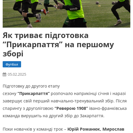
Як триває підготовка
“Прикарпаття” на першому
зборі
Футбол
05.02.2025
Підготовку до другого етапу
сезону
“Прикарпаття”
розпочало наприкінці січня і наразі
завершує свій перший навчально-тренувальний збір. Після
спарингу з друголіговою
“Реверою 1908”
івано-франківська
команда вирушить на другий збір до Закарпаття.
Поки новачків у команді троє –
Юрій Романюк, Мирослав