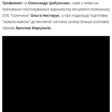
Трофимюк
та
Олександр Цибульник,
саме з ними на
тренуванні поспілкувалася журналістка місцевого телеканалу
ОТБ “Галичина”
Ольга Нестерук
, а про подальшу підготовку
“зелено-жовтих” до весняної частини сезону більше розповів
тренер
Ярослав Марцінків
.