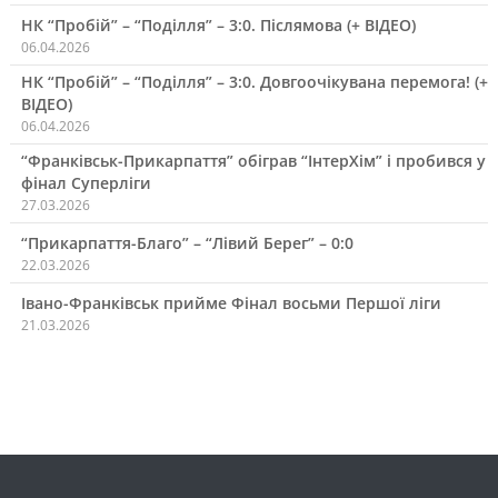
НК “Пробій” – “Поділля” – 3:0. Післямова (+ ВІДЕО)
06.04.2026
НК “Пробій” – “Поділля” – 3:0. Довгоочікувана перемога! (+
ВІДЕО)
06.04.2026
“Франківськ-Прикарпаття” обіграв “ІнтерХім” і пробився у
фінал Суперліги
27.03.2026
“Прикарпаття-Благо” – “Лівий Берег” – 0:0
22.03.2026
Івано-Франківськ прийме Фінал восьми Першої ліги
21.03.2026