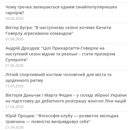
Чому гречка залишається одним ізнайпопулярніших
гарнірів?
20.06.2026
Віктор Бугра: “В наступному сезоні хочемо бачити
Говерлу агресивною командою”
01.06.2026
Андрій Дроздов: “Цілі Прикарпаття-Говерли на
наступний сезон відомі та реальні – стати призером
Суперліги”
01.06.2026
Літній спортивний костюм чоловічий для міста та
щоденного ритму
19.05.2026
Вікторія Даньчак і Марта Федик – у складі збірної України
на підготовку до дебютного розіграшу жіночої Ліги націй
21.04.2026
Юрій Процюк: “Філософія клубу — розвиток молодих
гравчинь — повністю виправдовує себе”
21.04.2026