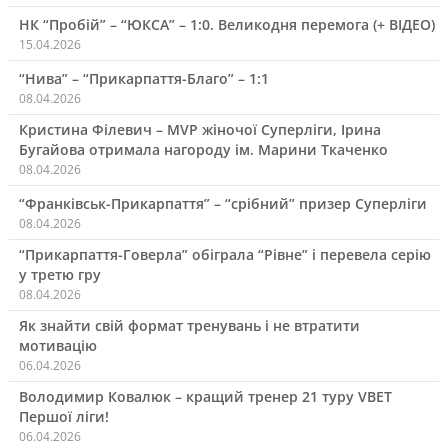
НК “Пробій” – “ЮКСА” – 1:0. Великодня перемога (+ ВІДЕО)
15.04.2026
“Нива” – “Прикарпаття-Благо” – 1:1
08.04.2026
Кристина Філевич – MVP жіночої Суперліги, Ірина
Бугайова отримала нагороду ім. Марини Ткаченко
08.04.2026
“Франківськ-Прикарпаття” – “срібний” призер Суперліги
08.04.2026
“Прикарпаття-Говерла” обіграла “Рівне” і перевела серію
у третю гру
08.04.2026
Як знайти свій формат тренувань і не втратити
мотивацію
06.04.2026
Володимир Ковалюк – кращий тренер 21 туру VBET
Першої ліги!
06.04.2026