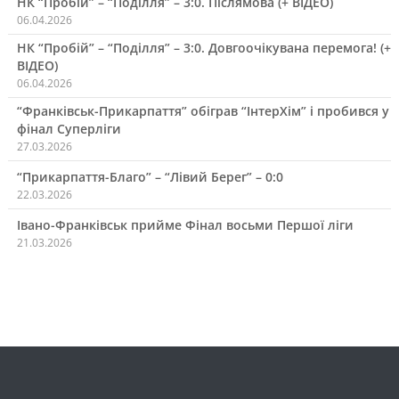
НК “Пробій” – “Поділля” – 3:0. Післямова (+ ВІДЕО)
06.04.2026
НК “Пробій” – “Поділля” – 3:0. Довгоочікувана перемога! (+
ВІДЕО)
06.04.2026
“Франківськ-Прикарпаття” обіграв “ІнтерХім” і пробився у
фінал Суперліги
27.03.2026
“Прикарпаття-Благо” – “Лівий Берег” – 0:0
22.03.2026
Івано-Франківськ прийме Фінал восьми Першої ліги
21.03.2026