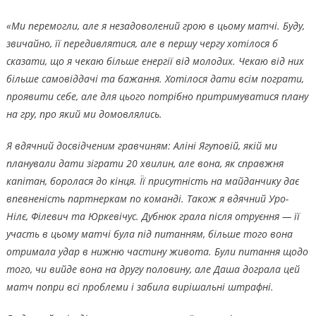
«Ми перемогли, але я незадоволений грою в цьому матчі. Буду,
звичайно, її передивлятися, але в першу чергу хотілося б
сказати, що я чекаю більше енергії від молодих. Чекаю від них
більше самовіддачі та бажання. Хотілося дати всім пограти,
проявити себе, але для цього потрібно притримуватися плану
на гру, про який ми домовлялись.
Я вдячний досвідченим гравчиням: Аліні Ягуповій, якій ми
планували дати зіграти 20 хвилин, але вона, як справжня
капітан, боролася до кінця. Її присутність на майданчику дає
впевненість партнеркам по команді. Також я вдячний Уро-
Нілє, Філевич та Юркевічус. Дубнюк грала після отруєння — її
участь в цьому матчі була під питанням, більше того вона
отримала удар в нижню частину живота. Були питання щодо
того, чи вийде вона на другу половину, але Даша дограла цей
матч попри всі проблеми і забила вирішальні штрафні.