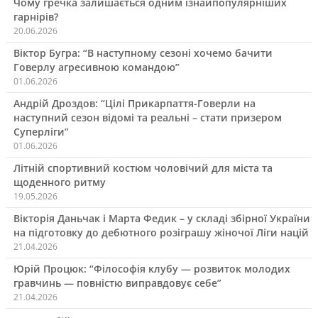
Чому гречка залишається одним ізнайпопулярніших
гарнірів?
20.06.2026
Віктор Бугра: “В наступному сезоні хочемо бачити
Говерлу агресивною командою”
01.06.2026
Андрій Дроздов: “Цілі Прикарпаття-Говерли на
наступний сезон відомі та реальні – стати призером
Суперліги”
01.06.2026
Літній спортивний костюм чоловічий для міста та
щоденного ритму
19.05.2026
Вікторія Даньчак і Марта Федик – у складі збірної України
на підготовку до дебютного розіграшу жіночої Ліги націй
21.04.2026
Юрій Процюк: “Філософія клубу — розвиток молодих
гравчинь — повністю виправдовує себе”
21.04.2026