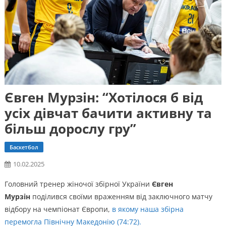
Євген Мурзін: “Хотілося б від
усіх дівчат бачити активну та
більш дорослу гру”
Баскетбол
10.02.2025
Головний тренер жіночої збірної України
Євген
Мурзін
поділився своїми враженням від заключного матчу
відбору на чемпіонат Європи,
в якому наша збірна
перемогла Північну Македонію (74:72).