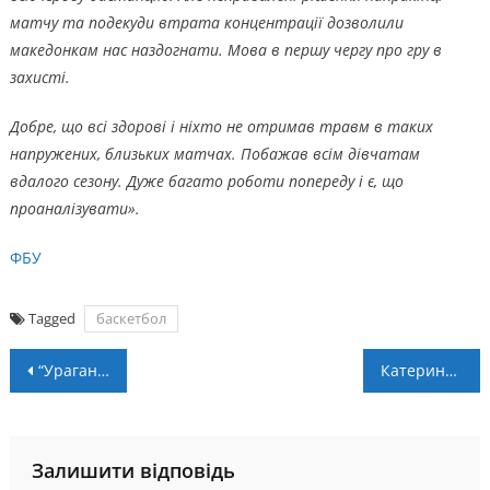
матчу та подекуди втрата концентрації дозволили
македонкам нас наздогнати. Мова в першу чергу про гру в
захисті.
Добре, що всі здорові і ніхто не отримав травм в таких
напружених, близьких матчах. Побажав всім дівчатам
вдалого сезону. Дуже багато роботи попереду і є, що
проаналізувати».
ФБУ
Tagged
баскетбол
Навігація
“Ураган” – “Енергія” – 2:3. Післямова
Катерина Саприга зі збірною України U-15 вийшла до Суперфіналу ЄЮБЛ
записів
Залишити відповідь