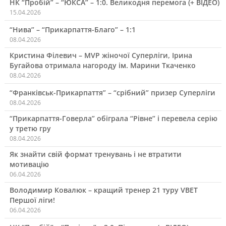
НК “Пробій” – “ЮКСА” – 1:0. Великодня перемога (+ ВІДЕО)
15.04.2026
“Нива” – “Прикарпаття-Благо” – 1:1
08.04.2026
Кристина Філевич – MVP жіночої Суперліги, Ірина
Бугайова отримала нагороду ім. Марини Ткаченко
08.04.2026
“Франківськ-Прикарпаття” – “срібний” призер Суперліги
08.04.2026
“Прикарпаття-Говерла” обіграла “Рівне” і перевела серію
у третю гру
08.04.2026
Як знайти свій формат тренувань і не втратити
мотивацію
06.04.2026
Володимир Ковалюк – кращий тренер 21 туру VBET
Першої ліги!
06.04.2026