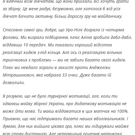
Я вдячний всім дівчатам, що вони приїхали, всі хочуть грати
за збірну. Це мене радує, безумовно, але хотілося б від усіх
дівчат бачити активну, більш дорослу гру на майданчику.
Стосовно самої гри, добре, що Уро-Нілє дограла із чотирма
фолами. Ми виграли підбирання, плюс Аліна зробила дабл-дабл,
віддавши 10 передач. Ми показали хороший відсоток
реалізації кидків з-під кільця. Але ось із реалізацією вільних
триочкових є проблеми — ми не забили багато своїх кидків.
Плюс ми невдало зіграли в захисті проти Анджеліки
Мітрашинович, яка набрала 33 очки. Дуже багато їй
дозволили.
Я розумію, що не було турнірної мотивації, але, коли ти
одягаєш майку збірної України, про додаткову мотивацію не
може йти мова. Ти маєш віддаватися в цих матчах на 100%.
Приємно, що нас підтримали багато наших вболівальників. І
думаю, для них вийшла цікава гра, плюс ми лідирували майже
всю ігрову дистанцію. Але неправильні рішення наприкінці