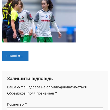
Навігація
Наші профі. Трансфери: поповнення “Прикарпаття”, нові команди наших футболісток
записів
Залишити відповідь
Ваша e-mail адреса не оприлюднюватиметься.
Обов’язкові поля позначені
*
Коментар
*