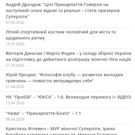
Андрій Дроздов: “Цілі Прикарпаття-Говерли на
наступний сезон відомі та реальні – стати призером
Суперліги”
01.06.2026
Літній спортивний костюм чоловічий для міста та
щоденного ритму
19.05.2026
Вікторія Даньчак і Марта Федик – у складі збірної України
на підготовку до дебютного розіграшу жіночої Ліги націй
21.04.2026
Юрій Процюк: “Філософія клубу — розвиток молодих
гравчинь — повністю виправдовує себе”
21.04.2026
НК “Пробій” – “ЮКСА” – 1:0. Великодня перемога (+ ВІДЕО)
15.04.2026
“Нива” – “Прикарпаття-Благо” – 1:1
08.04.2026
Кристина Філевич – MVP жіночої Суперліги, Ірина
Бугайова отримала нагороду ім. Марини Ткаченко