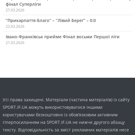
фінал Суперліги
27.03.2026
“Прикарпаття-Благо” – “Лівий Берег” – 0:0
22.03.2026
Івано-Франківськ прийме Фінал восьми Першої ліги
21.03.2026
Усі права захищені. Матеріали (частина матеріалів) із сайту
SPORT.IF.UA можуть використовуватися іншими
користувачами безкоштовно із обов’язковим активним
гіперпосиланням на SPORT.IF.UA не нижче другого абзацу
тексту. Відповідальність за зміст рекламних матеріалів несе