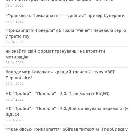
08.04.2026
“Франківськ-Прикарпаття” – “срібний” призер Суперліги
08.04.2026
“Прикарпаття-Говерла” обіграла “Рівне” і перевела серію
у третю гру
08.04.2026
Як знайти свій формат тренувань і не втратити
мотивацію
06.04.2026
Володимир Ковалюк – кращий тренер 21 туру VBET
Першої ліги!
06.04.2026
НК “Пробій” – “Поділля” – 3:0. Післямова (+ ВІДЕО)
06.04.2026
НК “Пробій” – “Поділля” – 3:0. Довгоочікувана перемога! (+
ВІДЕО)
06.04.2026
“Франківськ-Прикарпаття” обіграв “ІнтерХім” і пробився у