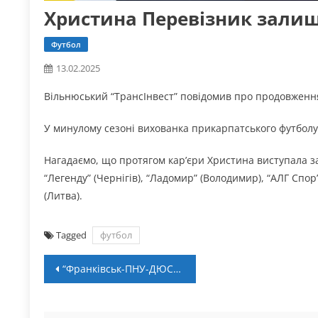
Христина Перевізник залиш
Футбол
13.02.2025
Вільнюський “ТрансІнвест” повідомив про продовження
У минулому сезоні вихованка прикарпатського футболу
Нагадаємо, що протягом кар’єри Христина виступала за
“Легенду” (Чернігів), “Ладомир” (Володимир), “АЛГ Спо
(Литва).
Tagged
футбол
Навігація
“Франківськ-ПНУ-ДЮСШ-2” – “ДЮСШ-УГСП-Переяслав”: пряма трансляція
записів