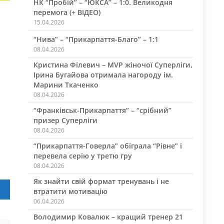
НК “Пробій” – “ЮКСА” – 1:0. Великодня
перемога (+ ВІДЕО)
15.04.2026
“Нива” – “Прикарпаття-Благо” – 1:1
08.04.2026
Кристина Філевич – MVP жіночої Суперліги,
Ірина Бугайова отримала нагороду ім.
Марини Ткаченко
.
08.04.2026
“Франківськ-Прикарпаття” – “срібний”
призер Суперліги
08.04.2026
“Прикарпаття-Говерла” обіграла “Рівне” і
перевела серію у третю гру
08.04.2026
Як знайти свій формат тренувань і не
втратити мотивацію
06.04.2026
Володимир Ковалюк – кращий тренер 21