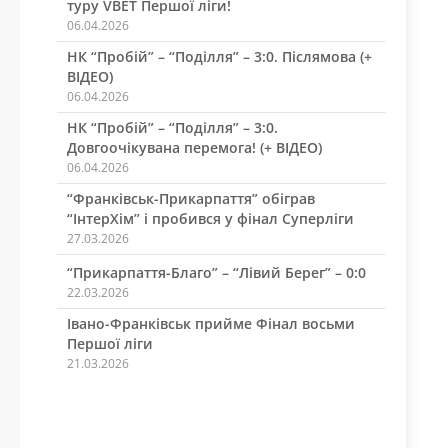
туру VBET Першої ліги!
06.04.2026
НК “Пробій” – “Поділля” – 3:0. Післямова (+
ВІДЕО)
06.04.2026
НК “Пробій” – “Поділля” – 3:0.
Довгоочікувана перемога! (+ ВІДЕО)
06.04.2026
“Франківськ-Прикарпаття” обіграв
“ІнтерХім” і пробився у фінал Суперліги
27.03.2026
“Прикарпаття-Благо” – “Лівий Берег” – 0:0
22.03.2026
Івано-Франківськ прийме Фінал восьми
Першої ліги
21.03.2026