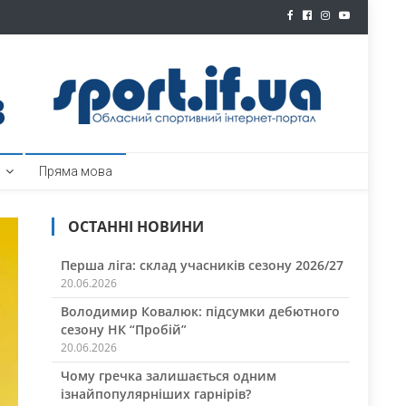
ртал
Пряма мова
ОСТАННІ НОВИНИ
Перша ліга: склад учасників сезону 2026/27
20.06.2026
Володимир Ковалюк: підсумки дебютного
сезону НК “Пробій”
20.06.2026
Чому гречка залишається одним
ізнайпопулярніших гарнірів?