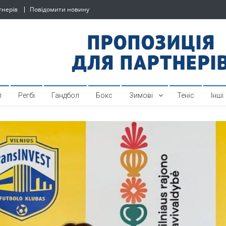
тнерів
Повідомити новину
й спортивний інтернет-по
л
Регбі
Гандбол
Бокс
Зимові
Теніс
Інші