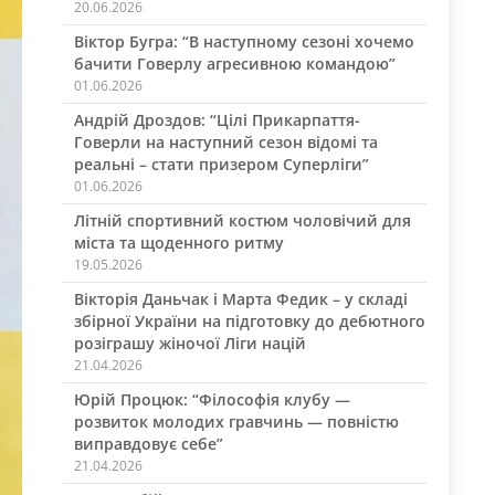
20.06.2026
Віктор Бугра: “В наступному сезоні хочемо
бачити Говерлу агресивною командою”
01.06.2026
Андрій Дроздов: “Цілі Прикарпаття-
Говерли на наступний сезон відомі та
реальні – стати призером Суперліги”
01.06.2026
Літній спортивний костюм чоловічий для
міста та щоденного ритму
19.05.2026
Вікторія Даньчак і Марта Федик – у складі
збірної України на підготовку до дебютного
розіграшу жіночої Ліги націй
21.04.2026
Юрій Процюк: “Філософія клубу —
розвиток молодих гравчинь — повністю
виправдовує себе”
21.04.2026