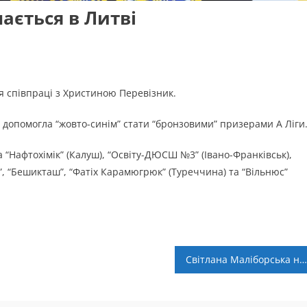
ається в Литві
 співпраці з Христиною Перевізник.
 допомогла “жовто-синім” стати “бронзовими” призерами А Ліги
 “Нафтохімік” (Калуш), “Освіту-ДЮСШ №3” (Івано-Франківськ),
р”, “Бешикташ”, “Фатіх Карамюгрюк” (Туреччина) та “Вільнюс”
Світлана Маліборська на перегляді в “Шахтарі”