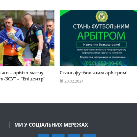
ько – арбітр матчу
Стань футбольним арбітром!
я-ЗСУ” – “Епіцентр”
20.02.2024
МИ У СОЦІАЛЬНИХ МЕРЕЖАХ