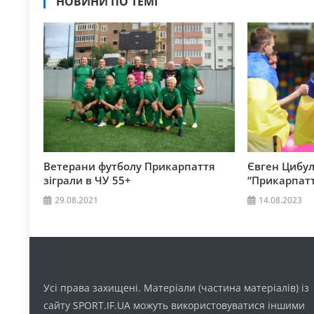
НОВИНИ ПО ТЕМІ
Ветерани футболу Прикарпаття
Євген Цибул
зіграли в ЧУ 55+
“Прикарпатт
29.08.2021
14.08.2023
Усі права захищені. Матеріали (частина матеріалів) із
сайту SPORT.IF.UA можуть використовуватися іншими