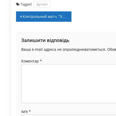
Tagged
футзал
Навігація
Контрольний матч. “Ужгород” – “Прикарпаття” – 2:1
записів
Залишити відповідь
Ваша e-mail адреса не оприлюднюватиметься.
Обов
Коментар
*
Ім'я
*