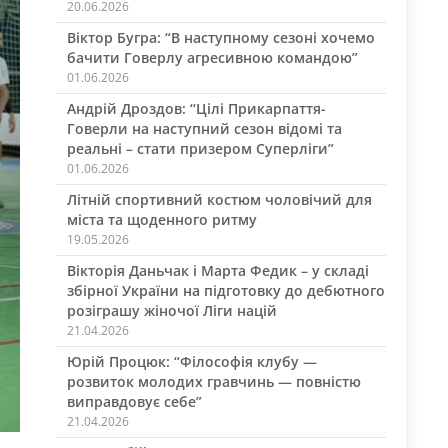
20.06.2026
Віктор Бугра: “В наступному сезоні хочемо
бачити Говерлу агресивною командою”
01.06.2026
Андрій Дроздов: “Цілі Прикарпаття-
Говерли на наступний сезон відомі та
реальні – стати призером Суперліги”
01.06.2026
Літній спортивний костюм чоловічий для
міста та щоденного ритму
19.05.2026
Вікторія Даньчак і Марта Федик – у складі
збірної України на підготовку до дебютного
розіграшу жіночої Ліги націй
21.04.2026
Юрій Процюк: “Філософія клубу —
розвиток молодих гравчинь — повністю
виправдовує себе”
21.04.2026