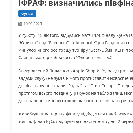
ІФРАФ: визначились півфін
Футзал
16.02.2025
У суботу, 15 лютого, відбулись матчі 1/4 фіналу Кубка
“Юриста” над “Реверою” – підопічні Юрія Гладенького п
минулорічного розіграшу турніру “Бест-Обмін КЕП” про
Сливінського розібралась з “Флоренсом” – 5:2.
Знекровлений “Інваспорт-Apple Shopik” (одразу три гра
вадами слуху) не зумів нічого протиставити новоспечен
до півфіналу розіграли “Радча” та “Степ Солар”. Предс
протягом всього поєдинку рахунок на табло залишався 
до фінальної сирени схилив шальки терезів на користь “
Жеребкування пар 1/2 фіналу відбудеться найближчим 
тоді як фінал Кубку відбудеться наступного дня, 2 бере