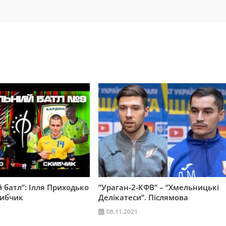
 батл”: Ілля Приходько
“Ураган-2-КФВ” – “Хмельницькі
кибчик
Делікатеси”. Післямова
08.11.2021