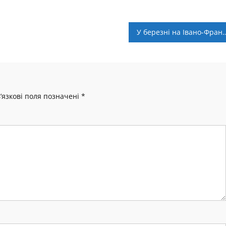
У березні на Івано-Франківщині заплановано проведення традиційного т
’язкові поля позначені
*