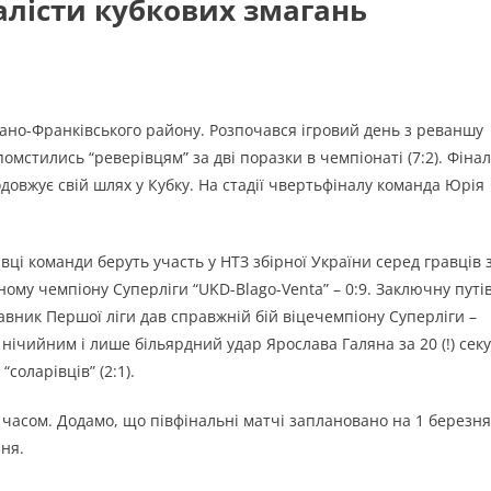
алісти кубкових змагань
 Івано-Франківського району. Розпочався ігровий день з реваншу
омстились “реверівцям” за дві поразки в чемпіонаті (7:2). Фінал
довжує свій шлях у Кубку. На стадії чвертьфіналу команда Юрія
вці команди беруть участь у НТЗ збірної України серед гравців 
ому чемпіону Суперліги “UKD-Blago-Venta” – 0:9. Заключну путі
тавник Першої ліги дав справжній бій віцечемпіону Суперліги –
нічийним і лише більярдний удар Ярослава Галяна за 20 (!) сек
соларівців” (2:1).
часом. Додамо, що півфінальні матчі заплановано на 1 березня
зня.