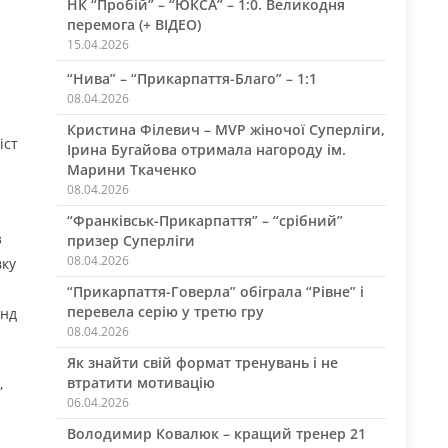
НК “Пробій” – “ЮКСА” – 1:0. Великодня
перемога (+ ВІДЕО)
15.04.2026
“Нива” – “Прикарпаття-Благо” – 1:1
08.04.2026
Кристина Філевич – MVP жіночої Суперліги,
іст
Ірина Бугайова отримала нагороду ім.
Марини Ткаченко
08.04.2026
“Франківськ-Прикарпаття” – “срібний”
з
призер Суперліги
08.04.2026
вку
“Прикарпаття-Говерла” обіграла “Рівне” і
перевела серію у третю гру
унд
08.04.2026
Як знайти свій формат тренувань і не
втратити мотивацію
,
06.04.2026
Володимир Ковалюк – кращий тренер 21