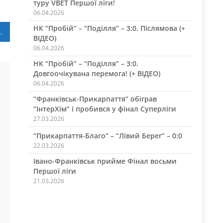
туру VBET Першої ліги!
06.04.2026
НК “Пробій” – “Поділля” – 3:0. Післямова (+
урніру з футболу “Кубок Підгір’я”
ВІДЕО)
06.04.2026
НК “Пробій” – “Поділля” – 3:0.
Довгоочікувана перемога! (+ ВІДЕО)
06.04.2026
“Франківськ-Прикарпаття” обіграв
“ІнтерХім” і пробився у фінал Суперліги
27.03.2026
“Прикарпаття-Благо” – “Лівий Берег” – 0:0
22.03.2026
Івано-Франківськ прийме Фінал восьми
Першої ліги
21.03.2026