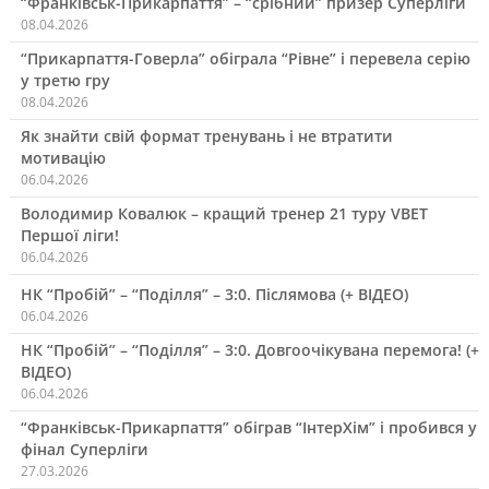
“Франківськ-Прикарпаття” – “срібний” призер Суперліги
08.04.2026
“Прикарпаття-Говерла” обіграла “Рівне” і перевела серію
у третю гру
08.04.2026
Як знайти свій формат тренувань і не втратити
мотивацію
06.04.2026
Володимир Ковалюк – кращий тренер 21 туру VBET
Першої ліги!
06.04.2026
НК “Пробій” – “Поділля” – 3:0. Післямова (+ ВІДЕО)
06.04.2026
НК “Пробій” – “Поділля” – 3:0. Довгоочікувана перемога! (+
ВІДЕО)
06.04.2026
“Франківськ-Прикарпаття” обіграв “ІнтерХім” і пробився у
фінал Суперліги
27.03.2026