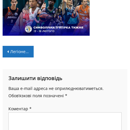
Навігація
Легіонер “Прикарпаття-Говерли” – в символічній збірній десятого тижня Суперліги
записів
Залишити відповідь
Ваша e-mail адреса не оприлюднюватиметься.
Обов’язкові поля позначені
*
Коментар
*