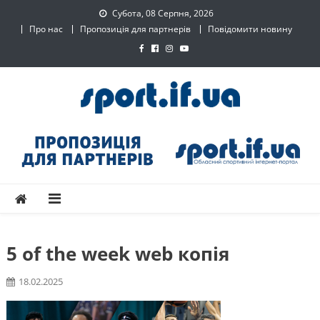
Skip
Субота, 08 Серпня, 2026
to
Про нас
Пропозиція для партнерів
Повідомити новину
content
SPORT.IF.UA – Обласний
Обласний спортивний інтернет-портал
спортивний інтернет-
портал
5 of the week web копія
18.02.2025