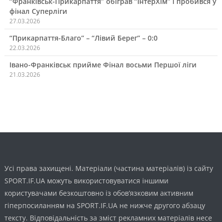
“Франківськ-Прикарпаття” обіграв “ІнтерХім” і пробився у
фінал Суперліги
27.03.2026
“Прикарпаття-Благо” – “Лівий Берег” – 0:0
22.03.2026
Івано-Франківськ прийме Фінал восьми Першої ліги
21.03.2026
Усі права захищені. Матеріали (частина матеріалів) із сайту
SPORT.IF.UA можуть використовуватися іншими
користувачами безкоштовно із обов’язковим активним
гіперпосиланням на SPORT.IF.UA не нижче другого абзацу
тексту. Відповідальність за зміст рекламних матеріалів несе