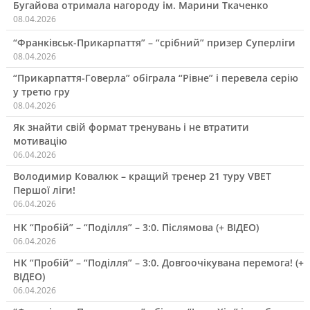
Бугайова отримала нагороду ім. Марини Ткаченко
08.04.2026
“Франківськ-Прикарпаття” – “срібний” призер Суперліги
08.04.2026
“Прикарпаття-Говерла” обіграла “Рівне” і перевела серію
у третю гру
08.04.2026
Як знайти свій формат тренувань і не втратити
мотивацію
06.04.2026
Володимир Ковалюк – кращий тренер 21 туру VBET
Першої ліги!
06.04.2026
НК “Пробій” – “Поділля” – 3:0. Післямова (+ ВІДЕО)
06.04.2026
НК “Пробій” – “Поділля” – 3:0. Довгоочікувана перемога! (+
ВІДЕО)
06.04.2026