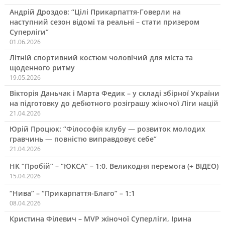
Андрій Дроздов: “Цілі Прикарпаття-Говерли на
наступний сезон відомі та реальні – стати призером
Суперліги”
01.06.2026
Літній спортивний костюм чоловічий для міста та
щоденного ритму
19.05.2026
Вікторія Даньчак і Марта Федик – у складі збірної України
на підготовку до дебютного розіграшу жіночої Ліги націй
21.04.2026
Юрій Процюк: “Філософія клубу — розвиток молодих
гравчинь — повністю виправдовує себе”
21.04.2026
НК “Пробій” – “ЮКСА” – 1:0. Великодня перемога (+ ВІДЕО)
15.04.2026
“Нива” – “Прикарпаття-Благо” – 1:1
08.04.2026
Кристина Філевич – MVP жіночої Суперліги, Ірина