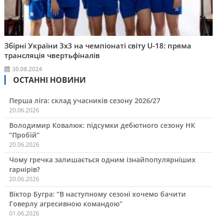
Збірні України 3х3 на чемпіонаті світу U-18: пряма
трансляція чвертьфіналів
30.08.2024
ОСТАННІ НОВИНИ
Перша ліга: склад учасників сезону 2026/27
20.06.2026
Володимир Ковалюк: підсумки дебютного сезону НК
“Пробій”
20.06.2026
Чому гречка залишається одним ізнайпопулярніших
гарнірів?
20.06.2026
Віктор Бугра: “В наступному сезоні хочемо бачити
Говерлу агресивною командою”
01.06.2026