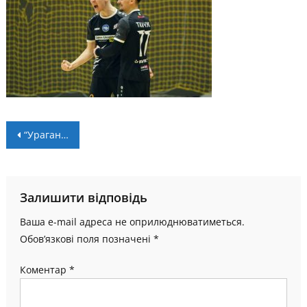
Навігація
“Ураган” переграв у гостях “Sky Up”
записів
Залишити відповідь
Ваша e-mail адреса не оприлюднюватиметься.
Обов’язкові поля позначені
*
Коментар
*