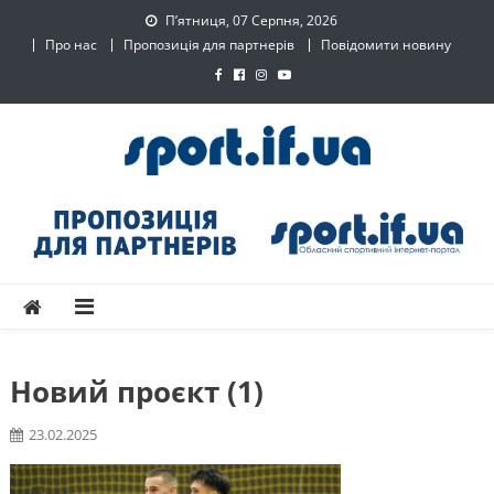
Skip
П’ятниця, 07 Серпня, 2026
to
Про нас
Пропозиція для партнерів
Повідомити новину
content
SPORT.IF.UA – Обласний
Обласний спортивний інтернет-портал
спортивний інтернет-
портал
Новий проєкт (1)
23.02.2025