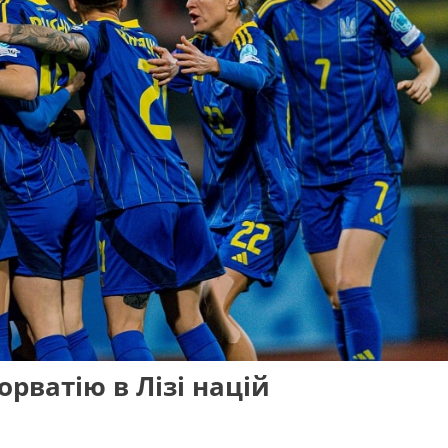
рватію в Лізі націй