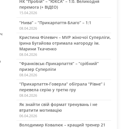
НК “Пробій” – “ЮКСА” – 1:0. Великодня
перемога (+ ВІДЕО)
15.04.2026
“Нива” – “Прикарпаття-Благо” – 1:1
08.04.2026
іч
Кристина Філевич – MVP жіночої Суперліги,
Ірина Бугайова отримала нагороду ім.
Марини Ткаченко
08.04.2026
ю
“Франківськ-Прикарпаття” – “срібний”
призер Суперліги
08.04.2026
“Прикарпаття-Говерла” обіграла “Рівне” і
перевела серію у третю гру
08.04.2026
Як знайти свій формат тренувань і не
втратити мотивацію
06.04.2026
Володимир Ковалюк – кращий тренер 21