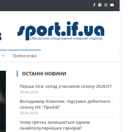
ртал
Пряма мова
ОСТАННІ НОВИНИ
Перша ліга: склад учасників сезону 2026/27
20.06.2026
Володимир Ковалюк: підсумки дебютного
сезону НК “Пробій”
20.06.2026
Чому гречка залишається одним
ізнайпопулярніших гарнірів?