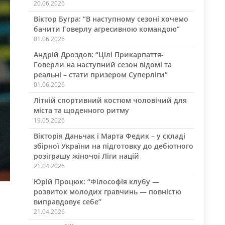
20.06.2026
Віктор Бугра: “В наступному сезоні хочемо
бачити Говерлу агресивною командою”
01.06.2026
Андрій Дроздов: “Цілі Прикарпаття-
Говерли на наступний сезон відомі та
реальні – стати призером Суперліги”
01.06.2026
Літній спортивний костюм чоловічий для
міста та щоденного ритму
19.05.2026
Вікторія Даньчак і Марта Федик – у складі
збірної України на підготовку до дебютного
розіграшу жіночої Ліги націй
21.04.2026
Юрій Процюк: “Філософія клубу —
розвиток молодих гравчинь — повністю
виправдовує себе”
21.04.2026