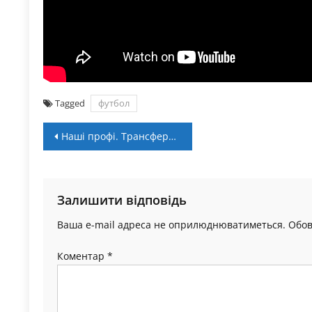
Tagged
футбол
Навігація
Наші профі. Трансфери: інтерес “ЮКСИ”, нові клуби Катрича та Романчука
записів
Залишити відповідь
Ваша e-mail адреса не оприлюднюватиметься.
Обов
Коментар
*