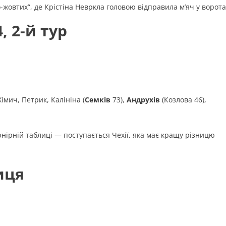
овтих”, де Крістіна Невркла головою відправила м’яч у ворота
, 2-й тур
імич, Петрик, Калініна (
Семків
73),
Андрухів
(Козлова 46),
урнірній таблиці — поступається Чехії, яка має кращу різницю
иця