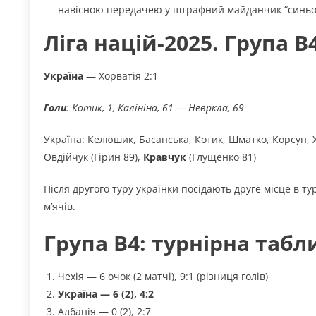
навісною передачею у штрафний майданчик “синьо-ж
Ліга націй-2025. Група B4
Україна
— Хорватія 2:1
Голи
: Котик, 1, Калініна, 61 — Невркла, 69
Україна: Келюшик, Басанська, Котик, Шматко, Корсун, Х
Овдійчук (Гірин 89),
Кравчук
(Глущенко 81)
Після другого туру українки посідають друге місце в т
м’ячів.
Група В4: турнірна табл
Чехія — 6 очок (2 матчі), 9:1 (різниця голів)
Україна — 6 (2), 4:2
Албанія — 0 (2), 2:7