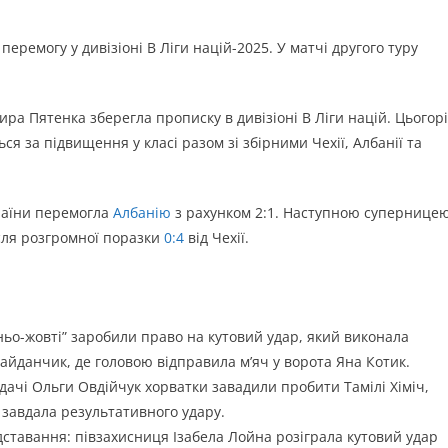
перемогу у дивізіоні B Ліги націй-2025. У матчі другого туру
ра Пятенка зберегла прописку в дивізіоні В Ліги націй. Цьогор
ся за підвищення у класі разом зі збірними Чехії, Албанії та
раїни перемогла
Албанію
з рахунком 2:1. Наступною супернице
ісля розгромної поразки
0:4
від Чехії.
ьо-жовті” заробили право на кутовий удар, який виконала
йданчик, де головою відправила м’яч у ворота Яна Котик.
одачі Ольги Овдійчук хорватки завадили пробити Тамілі Хіміч,
а завдала результативного удару.
ідставання: півзахисниця Ізабела Лойна розіграла кутовий удар