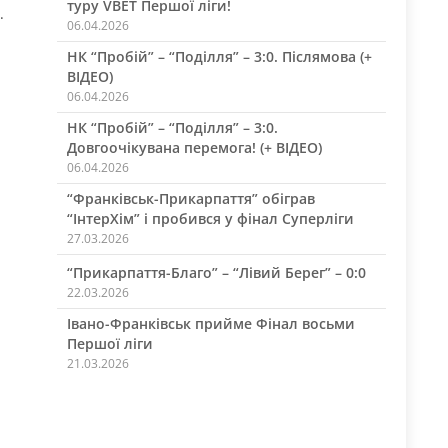
туру VBET Першої ліги!
.
06.04.2026
НК “Пробій” – “Поділля” – 3:0. Післямова (+
ВІДЕО)
06.04.2026
НК “Пробій” – “Поділля” – 3:0.
Довгоочікувана перемога! (+ ВІДЕО)
06.04.2026
“Франківськ-Прикарпаття” обіграв
“ІнтерХім” і пробився у фінал Суперліги
27.03.2026
“Прикарпаття-Благо” – “Лівий Берег” – 0:0
22.03.2026
Івано-Франківськ прийме Фінал восьми
Першої ліги
21.03.2026