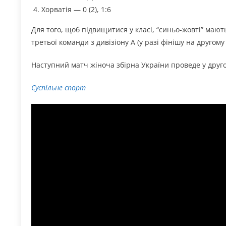
Хорватія — 0 (2), 1:6
Для того, щоб підвищитися у класі, “синьо-жовті” ма
третьої команди з дивізіону А (у разі фінішу на другому 
Наступний матч жіноча збірна України проведе у другому
Суспільне спорт