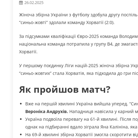
26.02.2025
Жіноча збірна України з футболу здобула другу поспіль 
“синьо-жовті” здолали команду Хорватії (2:0).
За підсумками кваліфікації Євро-2025 команда Володими
національна команда потрапила у групу B4, де змагаєть
Хорватії.
У першому поєдинку Ліги націй-2025 жіноча збірна Ук
“синьо-жовтих” стала Хорватія, яка підходила до гри п
Як пройшов матч?
Вже на першій хвилині Україна вийшла уперед. “Син
Вероніка Андрухів.
Нападниця навісила у карний ма
Україна подвоїла перевагу на 61-й хвилині. Після п
однак на підбиранні вдало зіграла Яна Калініна, як
На 69-й хвилині збірна Хорватії змогла скоротити в