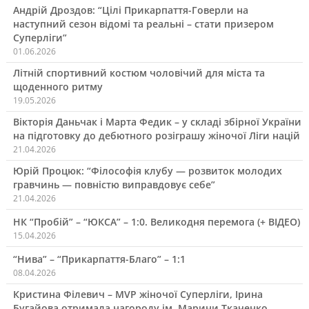
Андрій Дроздов: “Цілі Прикарпаття-Говерли на
наступний сезон відомі та реальні – стати призером
Суперліги”
01.06.2026
Літній спортивний костюм чоловічий для міста та
щоденного ритму
19.05.2026
Вікторія Даньчак і Марта Федик – у складі збірної України
на підготовку до дебютного розіграшу жіночої Ліги націй
21.04.2026
Юрій Процюк: “Філософія клубу — розвиток молодих
гравчинь — повністю виправдовує себе”
21.04.2026
НК “Пробій” – “ЮКСА” – 1:0. Великодня перемога (+ ВІДЕО)
15.04.2026
“Нива” – “Прикарпаття-Благо” – 1:1
08.04.2026
Кристина Філевич – MVP жіночої Суперліги, Ірина
Бугайова отримала нагороду ім. Марини Ткаченко