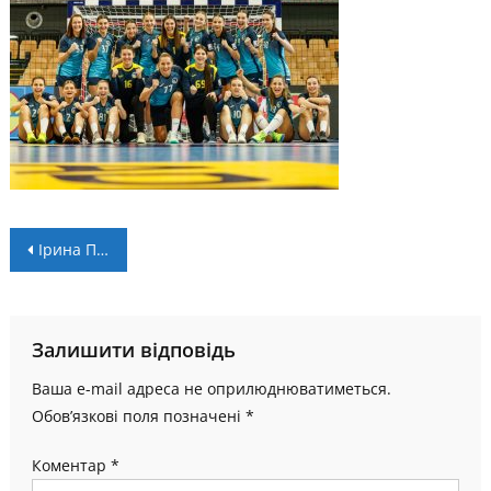
Навігація
Ірина Прокоп’як і Тамара Смбатян – у збірній України на товариські матчі з Угорщиною
записів
Залишити відповідь
Ваша e-mail адреса не оприлюднюватиметься.
Обов’язкові поля позначені
*
Коментар
*