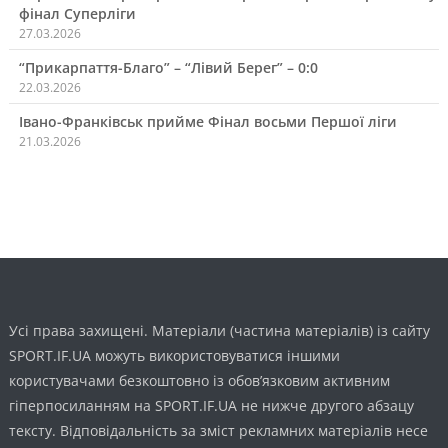
фінал Суперліги
27.03.2026
“Прикарпаття-Благо” – “Лівий Берег” – 0:0
22.03.2026
Івано-Франківськ прийме Фінал восьми Першої ліги
21.03.2026
Усі права захищені. Матеріали (частина матеріалів) із сайту
SPORT.IF.UA можуть використовуватися іншими
користувачами безкоштовно із обов’язковим активним
гіперпосиланням на SPORT.IF.UA не нижче другого абзацу
тексту. Відповідальність за зміст рекламних матеріалів несе