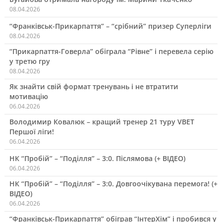
08.04.2026
“Франківськ-Прикарпаття” – “срібний” призер Суперліги
08.04.2026
“Прикарпаття-Говерла” обіграла “Рівне” і перевела серію
у третю гру
08.04.2026
Як знайти свій формат тренувань і не втратити
мотивацію
06.04.2026
Володимир Ковалюк – кращий тренер 21 туру VBET
Першої ліги!
06.04.2026
НК “Пробій” – “Поділля” – 3:0. Післямова (+ ВІДЕО)
06.04.2026
НК “Пробій” – “Поділля” – 3:0. Довгоочікувана перемога! (+
ВІДЕО)
06.04.2026
“Франківськ-Прикарпаття” обіграв “ІнтерХім” і пробився у