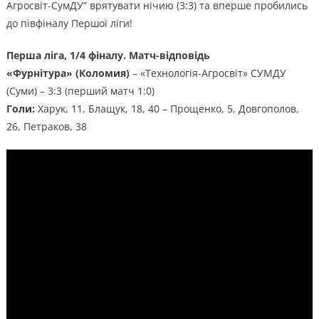
Агросвіт-СумДУ” врятувати нічию (3:3) та вперше пробились
до півфіналу Першої ліги!
Перша ліга, 1/4 фіналу. Матч-відповідь
«Фурнітура» (Коломия)
– «Технологія-Агросвіт» СУМДУ
(Суми) – 3:3 (перший матч 1:0)
Голи:
Харук, 11, Блащук, 18, 40 – Прощенко, 5, Довгополов,
26, Петраков, 38