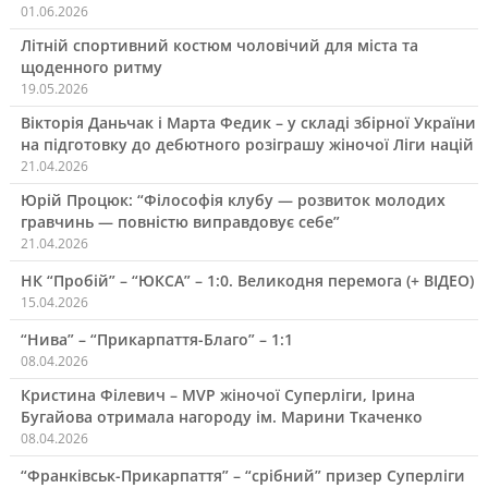
01.06.2026
Літній спортивний костюм чоловічий для міста та
щоденного ритму
19.05.2026
Вікторія Даньчак і Марта Федик – у складі збірної України
на підготовку до дебютного розіграшу жіночої Ліги націй
21.04.2026
Юрій Процюк: “Філософія клубу — розвиток молодих
гравчинь — повністю виправдовує себе”
21.04.2026
НК “Пробій” – “ЮКСА” – 1:0. Великодня перемога (+ ВІДЕО)
15.04.2026
“Нива” – “Прикарпаття-Благо” – 1:1
08.04.2026
Кристина Філевич – MVP жіночої Суперліги, Ірина
Бугайова отримала нагороду ім. Марини Ткаченко
08.04.2026
“Франківськ-Прикарпаття” – “срібний” призер Суперліги