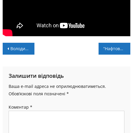
Навігація
Володимир КОВАЛЮК: “Гра показала, що рухаємось у правильному напрямку”
“Нафтовик” – учасник плей-офф Меморіалу Юста
записів
Залишити відповідь
Ваша e-mail адреса не оприлюднюватиметься.
Обов’язкові поля позначені
*
Коментар
*