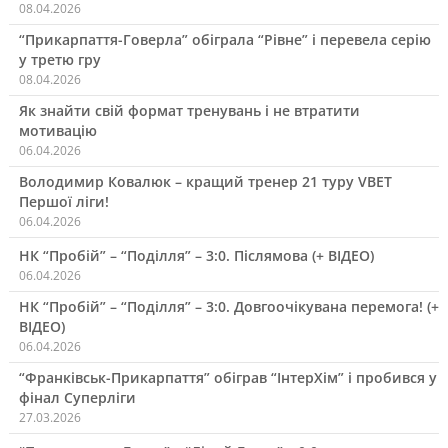
08.04.2026
“Прикарпаття-Говерла” обіграла “Рівне” і перевела серію
у третю гру
08.04.2026
Як знайти свій формат тренувань і не втратити
мотивацію
06.04.2026
Володимир Ковалюк – кращий тренер 21 туру VBET
Першої ліги!
06.04.2026
НК “Пробій” – “Поділля” – 3:0. Післямова (+ ВІДЕО)
06.04.2026
НК “Пробій” – “Поділля” – 3:0. Довгоочікувана перемога! (+
ВІДЕО)
06.04.2026
“Франківськ-Прикарпаття” обіграв “ІнтерХім” і пробився у
фінал Суперліги
27.03.2026