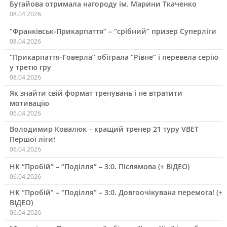
Бугайова отримала нагороду ім. Марини Ткаченко
08.04.2026
“Франківськ-Прикарпаття” – “срібний” призер Суперліги
08.04.2026
“Прикарпаття-Говерла” обіграла “Рівне” і перевела серію
у третю гру
08.04.2026
Як знайти свій формат тренувань і не втратити
мотивацію
06.04.2026
Володимир Ковалюк – кращий тренер 21 туру VBET
Першої ліги!
06.04.2026
НК “Пробій” – “Поділля” – 3:0. Післямова (+ ВІДЕО)
06.04.2026
НК “Пробій” – “Поділля” – 3:0. Довгоочікувана перемога! (+
ВІДЕО)
06.04.2026