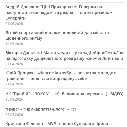
Андрій Дроздов: “Цілі Прикарпаття-Говерли на
наступний сезон відомі та реальні – стати призером
Суперліги”
01.06.2026
Літній спортивний костюм чоловічий для міста та
щоденного ритму
19.05.2026
Вікторія Даньчак і Марта Федик – у складі збірної України
на підготовку до дебютного розіграшу жіночої Ліги націй
21.04.2026
Юрій Процюк: “Філософія клубу — розвиток молодих
гравчинь — повністю виправдовує себе”
21.04.2026
НК “Пробій” – “ЮКСА” – 1:0. Великодня перемога (+ ВІДЕО)
15.04.2026
“Нива” – “Прикарпаття-Благо” – 1:1
08.04.2026
Кристина Філевич – MVP жіночої Суперліги, Ірина