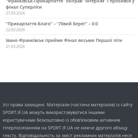
“Франківськ-Прикарпаття” обіграв “ІнтерХім” і пробився у
фінал Суперліги
27.03.2026
“Прикарпаття-Благо” – “Лівий Берег” – 0:0
22.03.2026
Івано-Франківськ прийме Фінал восьми Першої ліги
21.03.2026
Усі права захищені. Матеріали (частина матеріалів) із сайту
SPORT.IF.UA можуть використовуватися іншими
користувачами безкоштовно із обов’язковим активним
гіперпосиланням на SPORT.IF.UA не нижче другого абзацу
тексту. Відповідальність за зміст рекламних матеріалів несе