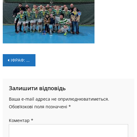
Навігація
ІФРАФ: футзальний сезон завершено!
записів
Залишити відповідь
Ваша e-mail адреса не оприлюднюватиметься.
Обов’язкові поля позначені
*
Коментар
*