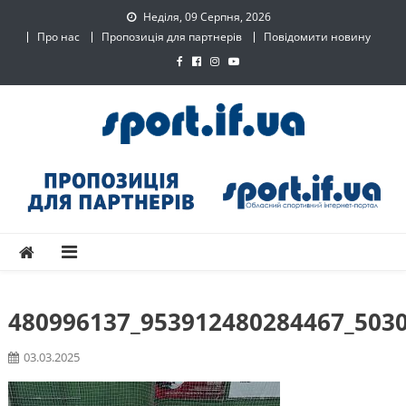
Skip
Неділя, 09 Серпня, 2026
to
Про нас
Пропозиція для партнерів
Повідомити новину
content
SPORT.IF.UA – Обласний
Обласний спортивний інтернет-портал
спортивний інтернет-
портал
480996137_953912480284467_503
03.03.2025